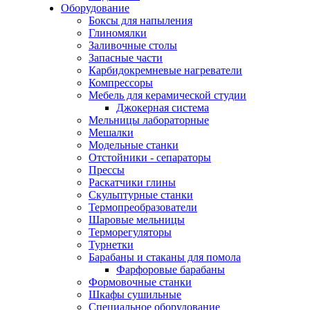
Оборудование
Боксы для напыления
Глиномялки
Заливочные столы
Запасные части
Карбидокремневые нагреватели
Компрессоры
Мебель для керамической студии
Джокерная система
Мельницы лабораторные
Мешалки
Модельные станки
Отстойники - сепараторы
Прессы
Раскатчики глины
Скульптурные станки
Термопреобразователи
Шаровые мельницы
Терморегуляторы
Турнетки
Барабаны и стаканы для помола
Фарфоровые барабаны
Формовочные станки
Шкафы сушильные
Специальное оборудование