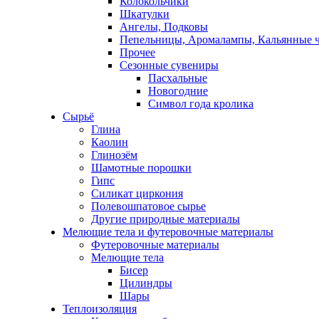
Колокольчики
Шкатулки
Ангелы, Подковы
Пепельницы, Аромалампы, Кальянные 
Прочее
Сезонные сувениры
Пасхальные
Новогодние
Символ года кролика
Сырьё
Глина
Каолин
Глинозём
Шамотные порошки
Гипс
Силикат циркония
Полевошпатовое сырье
Другие природные материалы
Мелющие тела и футеровочные материалы
Футеровочные материалы
Мелющие тела
Бисер
Цилиндры
Шары
Теплоизоляция