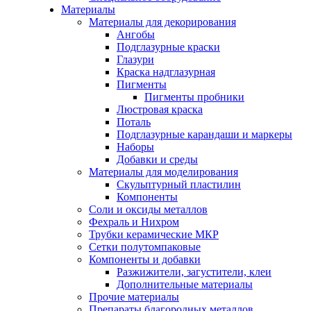
Материалы
Материалы для декорирования
Ангобы
Подглазурные краски
Глазури
Краска надглазурная
Пигменты
Пигменты пробники
Люстровая краска
Поталь
Подглазурные карандаши и маркеры
Наборы
Добавки и среды
Материалы для моделирования
Скульптурный пластилин
Компоненты
Соли и оксиды металлов
Фехраль и Нихром
Трубки керамические МКР
Сетки полутомпаковые
Компоненты и добавки
Разжижители, загустители, клеи
Дополнительные материалы
Прочие материалы
Препараты благородных металлов