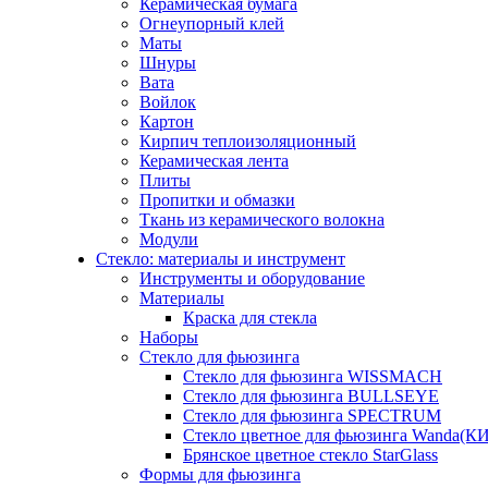
Керамическая бумага
Огнеупорный клей
Маты
Шнуры
Вата
Войлок
Картон
Кирпич теплоизоляционный
Керамическая лента
Плиты
Пропитки и обмазки
Ткань из керамического волокна
Модули
Стекло: материалы и инструмент
Инструменты и оборудование
Материалы
Краска для стекла
Наборы
Стекло для фьюзинга
Стекло для фьюзинга WISSMACH
Стекло для фьюзинга BULLSEYE
Стекло для фьюзинга SPECTRUM
Стекло цветное для фьюзинга Wanda(К
Брянское цветное стекло StarGlass
Формы для фьюзинга