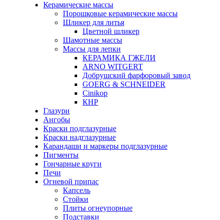
Керамические массы
Порошковые керамические массы
Шликер для литья
Цветной шликер
Шамотные массы
Массы для лепки
КЕРАМИКА ГЖЕЛИ
ARNO WITGERT
Добрушский фарфоровый завод
GOERG & SCHNEIDER
Cinikop
КНР
Глазури
Ангобы
Краски подглазурные
Краски надглазурные
Карандаши и маркеры подглазурные
Пигменты
Гончарные круги
Печи
Огневой припас
Капсель
Стойки
Плиты огнеупорные
Подставки