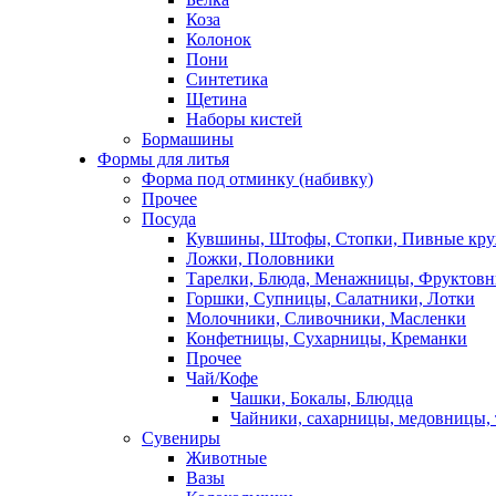
Коза
Колонок
Пони
Синтетика
Щетина
Наборы кистей
Бормашины
Формы для литья
Форма под отминку (набивку)
Прочее
Посуда
Кувшины, Штофы, Стопки, Пивные кр
Ложки, Половники
Тарелки, Блюда, Менажницы, Фруктов
Горшки, Супницы, Салатники, Лотки
Молочники, Сливочники, Масленки
Конфетницы, Сухарницы, Креманки
Прочее
Чай/Кофе
Чашки, Бокалы, Блюдца
Чайники, сахарницы, медовницы,
Сувениры
Животные
Вазы