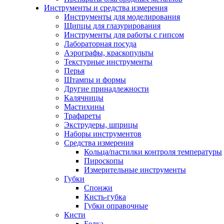
Инструменты и средства измерения
Инструменты для моделирования
Щипцы для глазурирования
Инструменты для работы с гипсом
Лабораторная посуда
Аэрографы, краскопульты
Текстурные инструменты
Перья
Штампы и формы
Другие принадлежности
Калячницы
Мастихины
Трафареты
Экструдеры, шприцы
Наборы инструментов
Средства измерения
Кольца/пастилки контроля температуры
Пироскопы
Измерительные инструменты
Губки
Спонжи
Кисть-губка
Губки оправочные
Кисти
Белка