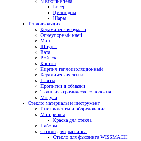
Мелющие тела
Бисер
Цилиндры
Шары
Теплоизоляция
Керамическая бумага
Огнеупорный клей
Маты
Шнуры
Вата
Войлок
Картон
Кирпич теплоизоляционный
Керамическая лента
Плиты
Пропитки и обмазки
Ткань из керамического волокна
Модули
Стекло: материалы и инструмент
Инструменты и оборудование
Материалы
Краска для стекла
Наборы
Стекло для фьюзинга
Стекло для фьюзинга WISSMACH