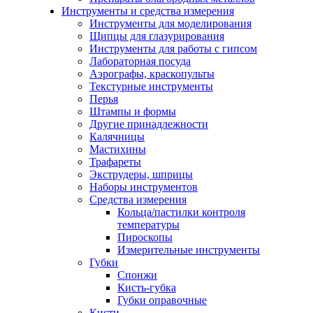
Инструменты и средства измерения
Инструменты для моделирования
Щипцы для глазурирования
Инструменты для работы с гипсом
Лабораторная посуда
Аэрографы, краскопульты
Текстурные инструменты
Перья
Штампы и формы
Другие принадлежности
Калячницы
Мастихины
Трафареты
Экструдеры, шприцы
Наборы инструментов
Средства измерения
Кольца/пастилки контроля
температуры
Пироскопы
Измерительные инструменты
Губки
Спонжи
Кисть-губка
Губки оправочные
Кисти