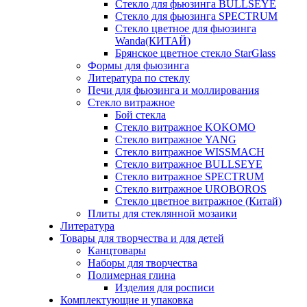
Стекло для фьюзинга BULLSEYE
Стекло для фьюзинга SPECTRUM
Стекло цветное для фьюзинга
Wanda(КИТАЙ)
Брянское цветное стекло StarGlass
Формы для фьюзинга
Литература по стеклу
Печи для фьюзинга и моллирования
Стекло витражное
Бой стекла
Стекло витражное KOKOMO
Стекло витражное YANG
Стекло витражное WISSMACH
Стекло витражное BULLSEYE
Стекло витражное SPECTRUM
Стекло витражное UROBOROS
Стекло цветное витражное (Китай)
Плиты для стеклянной мозаики
Литература
Товары для творчества и для детей
Канцтовары
Наборы для творчества
Полимерная глина
Изделия для росписи
Комплектующие и упаковка