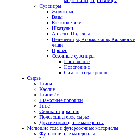
медовницы, тортовницы
Сувениры
Животные
Вазы
Колокольчики
Шкатулки
Ангелы, Подковы
Пепельницы, Аромалампы, Кальянные
чаши
Прочее
Сезонные сувениры
Пасхальные
Новогодние
Символ года кролика
Сырьё
Глина
Каолин
Глинозём
Шамотные порошки
Гипс
Силикат циркония
Полевошпатовое сырье
Другие природные материалы
Мелющие тела и футеровочные материалы
Футеровочные материалы