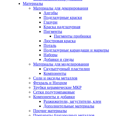
Материалы
Материалы для декорирования
Ангобы
Подглазурные краски
Глазури
Краска надглазурная
Пигменты
Пигменты пробники
Люстровая краска
Поталь
Подглазурные карандаши и маркеры
Наборы
Добавки и среды
Материалы для моделирования
Скульптурный пластилин
Компоненты
Соли и оксиды металлов
Фехраль и Нихром
Трубки керамические МКР
Сетки полутомпаковые
Компоненты и добавки
Разжижители, загустители, клеи
Дополнительные материалы
Прочие материалы
Препараты благородных металлов