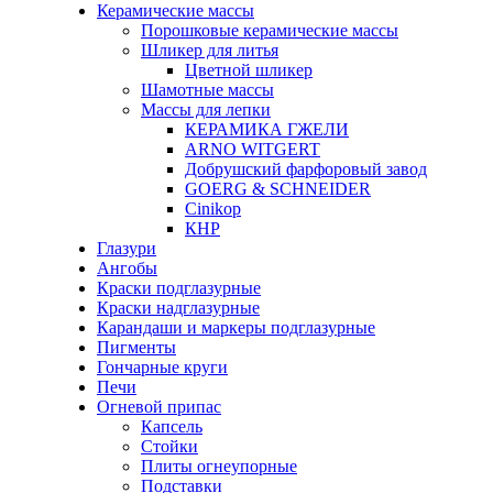
Керамические массы
Порошковые керамические массы
Шликер для литья
Цветной шликер
Шамотные массы
Массы для лепки
КЕРАМИКА ГЖЕЛИ
ARNO WITGERT
Добрушский фарфоровый завод
GOERG & SCHNEIDER
Cinikop
КНР
Глазури
Ангобы
Краски подглазурные
Краски надглазурные
Карандаши и маркеры подглазурные
Пигменты
Гончарные круги
Печи
Огневой припас
Капсель
Стойки
Плиты огнеупорные
Подставки