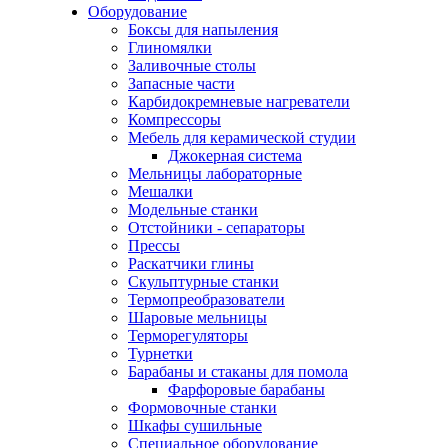
Оборудование
Боксы для напыления
Глиномялки
Заливочные столы
Запасные части
Карбидокремневые нагреватели
Компрессоры
Мебель для керамической студии
Джокерная система
Мельницы лабораторные
Мешалки
Модельные станки
Отстойники - сепараторы
Прессы
Раскатчики глины
Скульптурные станки
Термопреобразователи
Шаровые мельницы
Терморегуляторы
Турнетки
Барабаны и стаканы для помола
Фарфоровые барабаны
Формовочные станки
Шкафы сушильные
Специальное оборудование