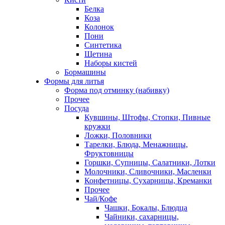
Белка
Коза
Колонок
Пони
Синтетика
Щетина
Наборы кистей
Бормашины
Формы для литья
Форма под отминку (набивку)
Прочее
Посуда
Кувшины, Штофы, Стопки, Пивные
кружки
Ложки, Половники
Тарелки, Блюда, Менажницы,
Фруктовницы
Горшки, Супницы, Салатники, Лотки
Молочники, Сливочники, Масленки
Конфетницы, Сухарницы, Креманки
Прочее
Чай/Кофе
Чашки, Бокалы, Блюдца
Чайники, сахарницы,