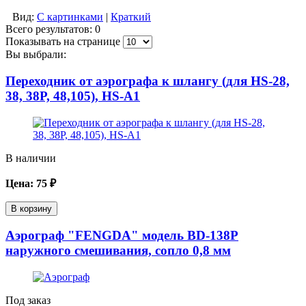
Вид:
С картинками
|
Краткий
Всего результатов:
0
Показывать на странице
Вы выбрали:
Переходник от аэрографа к шлангу (для HS-28,
38, 38Р, 48,105), HS-А1
В наличии
Цена:
75
₽
В корзину
Аэрограф "FENGDA" модель BD-138Р
наружного смешивания, сопло 0,8 мм
Под заказ