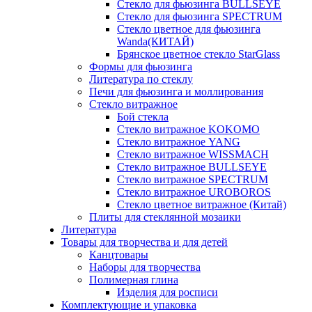
Стекло для фьюзинга BULLSEYE
Стекло для фьюзинга SPECTRUM
Стекло цветное для фьюзинга
Wanda(КИТАЙ)
Брянское цветное стекло StarGlass
Формы для фьюзинга
Литература по стеклу
Печи для фьюзинга и моллирования
Стекло витражное
Бой стекла
Стекло витражное KOKOMO
Стекло витражное YANG
Стекло витражное WISSMACH
Стекло витражное BULLSEYE
Стекло витражное SPECTRUM
Стекло витражное UROBOROS
Стекло цветное витражное (Китай)
Плиты для стеклянной мозаики
Литература
Товары для творчества и для детей
Канцтовары
Наборы для творчества
Полимерная глина
Изделия для росписи
Комплектующие и упаковка