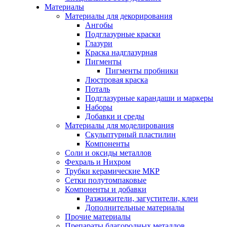
Материалы
Материалы для декорирования
Ангобы
Подглазурные краски
Глазури
Краска надглазурная
Пигменты
Пигменты пробники
Люстровая краска
Поталь
Подглазурные карандаши и маркеры
Наборы
Добавки и среды
Материалы для моделирования
Скульптурный пластилин
Компоненты
Соли и оксиды металлов
Фехраль и Нихром
Трубки керамические МКР
Сетки полутомпаковые
Компоненты и добавки
Разжижители, загустители, клеи
Дополнительные материалы
Прочие материалы
Препараты благородных металлов