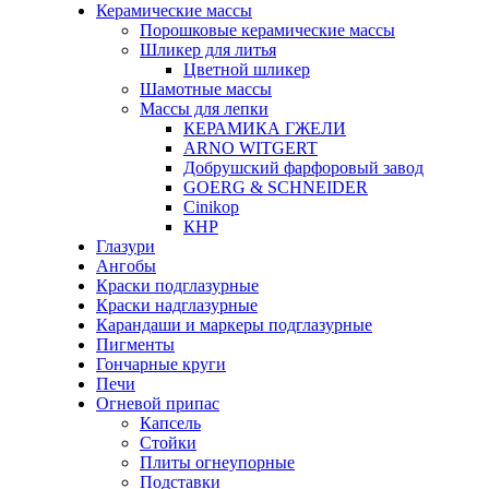
Керамические массы
Порошковые керамические массы
Шликер для литья
Цветной шликер
Шамотные массы
Массы для лепки
КЕРАМИКА ГЖЕЛИ
ARNO WITGERT
Добрушский фарфоровый завод
GOERG & SCHNEIDER
Cinikop
КНР
Глазури
Ангобы
Краски подглазурные
Краски надглазурные
Карандаши и маркеры подглазурные
Пигменты
Гончарные круги
Печи
Огневой припас
Капсель
Стойки
Плиты огнеупорные
Подставки