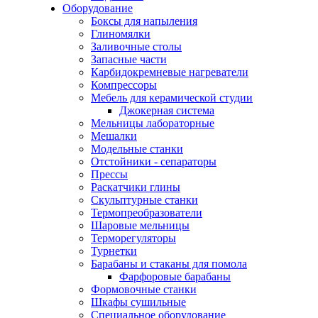
Оборудование
Боксы для напыления
Глиномялки
Заливочные столы
Запасные части
Карбидокремневые нагреватели
Компрессоры
Мебель для керамической студии
Джокерная система
Мельницы лабораторные
Мешалки
Модельные станки
Отстойники - сепараторы
Прессы
Раскатчики глины
Скульптурные станки
Термопреобразователи
Шаровые мельницы
Терморегуляторы
Турнетки
Барабаны и стаканы для помола
Фарфоровые барабаны
Формовочные станки
Шкафы сушильные
Специальное оборудование