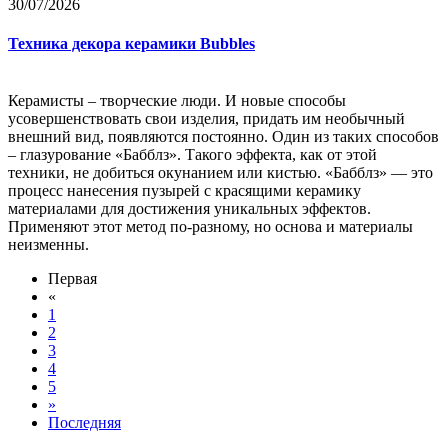
30/07/2026
Техника декора керамики Bubbles
Керамисты – творческие люди. И новые способы
усовершенствовать свои изделия, придать им необычный
внешний вид, появляются постоянно. Один из таких способов
– глазурование «Бабблз». Такого эффекта, как от этой
техники, не добиться окунанием или кистью. «Бабблз» — это
процесс нанесения пузырей с красящими керамику
материалами для достижения уникальных эффектов.
Применяют этот метод по-разному, но основа и материалы
неизменны.
Первая
«
1
2
3
4
5
»
Последняя