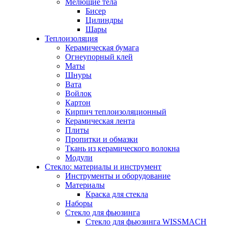
Мелющие тела
Бисер
Цилиндры
Шары
Теплоизоляция
Керамическая бумага
Огнеупорный клей
Маты
Шнуры
Вата
Войлок
Картон
Кирпич теплоизоляционный
Керамическая лента
Плиты
Пропитки и обмазки
Ткань из керамического волокна
Модули
Стекло: материалы и инструмент
Инструменты и оборудование
Материалы
Краска для стекла
Наборы
Стекло для фьюзинга
Стекло для фьюзинга WISSMACH