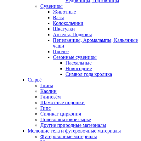
медовницы, тортовницы
Сувениры
Животные
Вазы
Колокольчики
Шкатулки
Ангелы, Подковы
Пепельницы, Аромалампы, Кальянные
чаши
Прочее
Сезонные сувениры
Пасхальные
Новогодние
Символ года кролика
Сырьё
Глина
Каолин
Глинозём
Шамотные порошки
Гипс
Силикат циркония
Полевошпатовое сырье
Другие природные материалы
Мелющие тела и футеровочные материалы
Футеровочные материалы