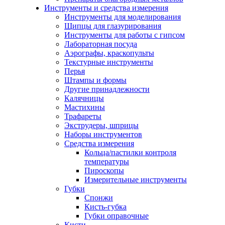
Инструменты и средства измерения
Инструменты для моделирования
Щипцы для глазурирования
Инструменты для работы с гипсом
Лабораторная посуда
Аэрографы, краскопульты
Текстурные инструменты
Перья
Штампы и формы
Другие принадлежности
Калячницы
Мастихины
Трафареты
Экструдеры, шприцы
Наборы инструментов
Средства измерения
Кольца/пастилки контроля
температуры
Пироскопы
Измерительные инструменты
Губки
Спонжи
Кисть-губка
Губки оправочные
Кисти