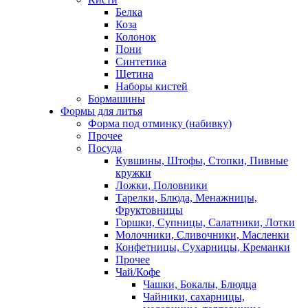
Белка
Коза
Колонок
Пони
Синтетика
Щетина
Наборы кистей
Бормашины
Формы для литья
Форма под отминку (набивку)
Прочее
Посуда
Кувшины, Штофы, Стопки, Пивные
кружки
Ложки, Половники
Тарелки, Блюда, Менажницы,
Фруктовницы
Горшки, Супницы, Салатники, Лотки
Молочники, Сливочники, Масленки
Конфетницы, Сухарницы, Креманки
Прочее
Чай/Кофе
Чашки, Бокалы, Блюдца
Чайники, сахарницы,