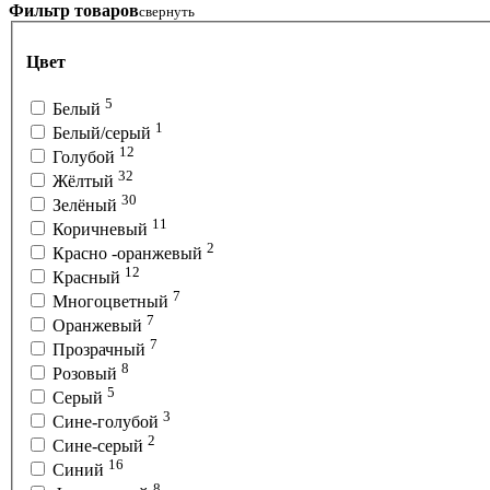
Фильтр товаров
свернуть
Цвет
5
Белый
1
Белый/серый
12
Голубой
32
Жёлтый
30
Зелёный
11
Коричневый
2
Красно -оранжевый
12
Красный
7
Многоцветный
7
Оранжевый
7
Прозрачный
8
Розовый
5
Серый
3
Сине-голубой
2
Сине-серый
16
Синий
8