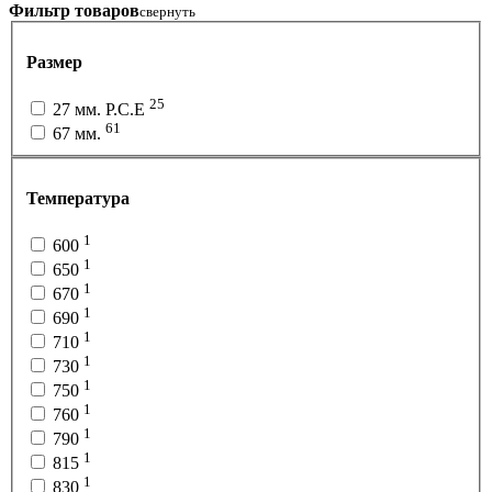
Фильтр товаров
свернуть
Размер
25
27 мм. P.C.E
61
67 мм.
Температура
1
600
1
650
1
670
1
690
1
710
1
730
1
750
1
760
1
790
1
815
1
830