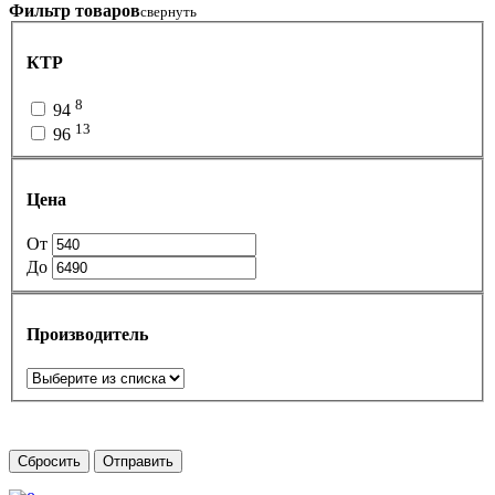
Фильтр товаров
свернуть
КТР
8
94
13
96
Цена
От
До
Производитель
Сбросить
Отправить