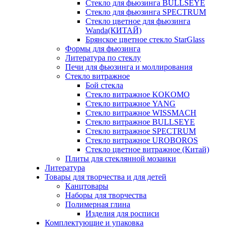
Стекло для фьюзинга BULLSEYE
Стекло для фьюзинга SPECTRUM
Стекло цветное для фьюзинга
Wanda(КИТАЙ)
Брянское цветное стекло StarGlass
Формы для фьюзинга
Литература по стеклу
Печи для фьюзинга и моллирования
Стекло витражное
Бой стекла
Стекло витражное KOKOMO
Стекло витражное YANG
Стекло витражное WISSMACH
Стекло витражное BULLSEYE
Стекло витражное SPECTRUM
Стекло витражное UROBOROS
Стекло цветное витражное (Китай)
Плиты для стеклянной мозаики
Литература
Товары для творчества и для детей
Канцтовары
Наборы для творчества
Полимерная глина
Изделия для росписи
Комплектующие и упаковка