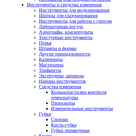
Инструменты и средства измерения
Инструменты для моделирования
Щипцы для глазурирования
Инструменты для работы с гипсом
Лабораторная посуда
Аэрографы, краскопульты
Текстурные инструменты
Перья
Штампы и формы
Другие принадлежности
Калячницы
Мастихины
Трафареты
Экструдеры, шприцы
Наборы инструментов
Средства измерения
Кольца/пастилки контроля
температуры
Пироскопы
Измерительные инструменты
Губки
Спонжи
Кисть-губка
Губки оправочные
Кисти