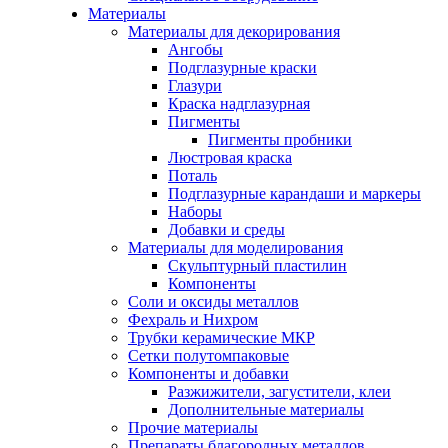
Материалы
Материалы для декорирования
Ангобы
Подглазурные краски
Глазури
Краска надглазурная
Пигменты
Пигменты пробники
Люстровая краска
Поталь
Подглазурные карандаши и маркеры
Наборы
Добавки и среды
Материалы для моделирования
Скульптурный пластилин
Компоненты
Соли и оксиды металлов
Фехраль и Нихром
Трубки керамические МКР
Сетки полутомпаковые
Компоненты и добавки
Разжижители, загустители, клеи
Дополнительные материалы
Прочие материалы
Препараты благородных металлов