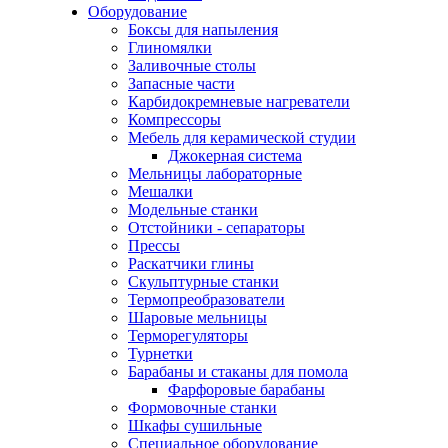
Оборудование
Боксы для напыления
Глиномялки
Заливочные столы
Запасные части
Карбидокремневые нагреватели
Компрессоры
Мебель для керамической студии
Джокерная система
Мельницы лабораторные
Мешалки
Модельные станки
Отстойники - сепараторы
Прессы
Раскатчики глины
Скульптурные станки
Термопреобразователи
Шаровые мельницы
Терморегуляторы
Турнетки
Барабаны и стаканы для помола
Фарфоровые барабаны
Формовочные станки
Шкафы сушильные
Специальное оборудование