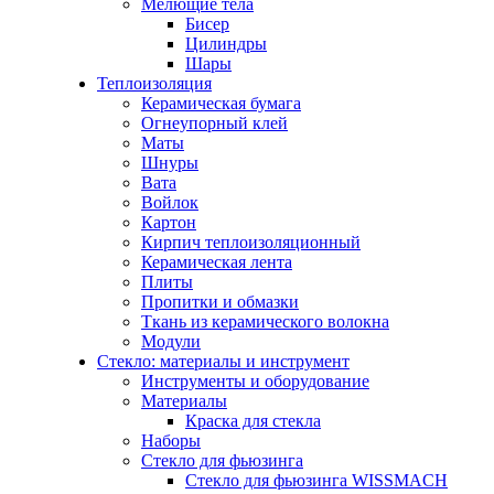
Мелющие тела
Бисер
Цилиндры
Шары
Теплоизоляция
Керамическая бумага
Огнеупорный клей
Маты
Шнуры
Вата
Войлок
Картон
Кирпич теплоизоляционный
Керамическая лента
Плиты
Пропитки и обмазки
Ткань из керамического волокна
Модули
Стекло: материалы и инструмент
Инструменты и оборудование
Материалы
Краска для стекла
Наборы
Стекло для фьюзинга
Стекло для фьюзинга WISSMACH