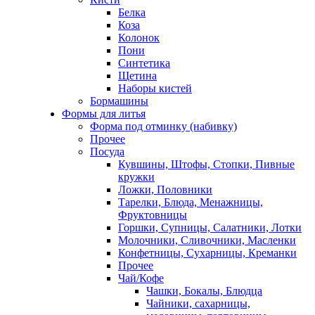
Белка
Коза
Колонок
Пони
Синтетика
Щетина
Наборы кистей
Бормашины
Формы для литья
Форма под отминку (набивку)
Прочее
Посуда
Кувшины, Штофы, Стопки, Пивные
кружки
Ложки, Половники
Тарелки, Блюда, Менажницы,
Фруктовницы
Горшки, Супницы, Салатники, Лотки
Молочники, Сливочники, Масленки
Конфетницы, Сухарницы, Креманки
Прочее
Чай/Кофе
Чашки, Бокалы, Блюдца
Чайники, сахарницы,