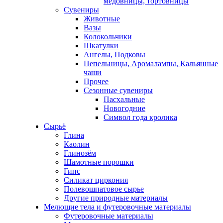
медовницы, тортовницы
Сувениры
Животные
Вазы
Колокольчики
Шкатулки
Ангелы, Подковы
Пепельницы, Аромалампы, Кальянные
чаши
Прочее
Сезонные сувениры
Пасхальные
Новогодние
Символ года кролика
Сырьё
Глина
Каолин
Глинозём
Шамотные порошки
Гипс
Силикат циркония
Полевошпатовое сырье
Другие природные материалы
Мелющие тела и футеровочные материалы
Футеровочные материалы