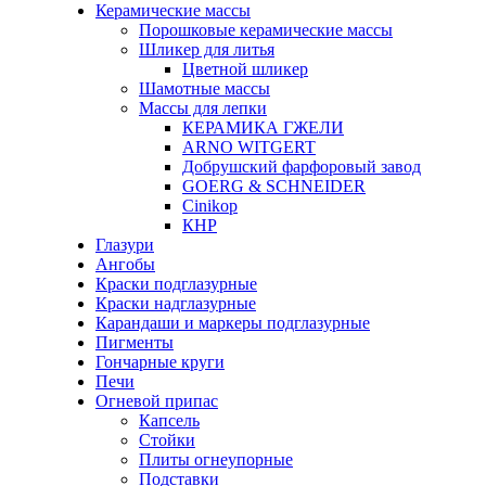
Керамические массы
Порошковые керамические массы
Шликер для литья
Цветной шликер
Шамотные массы
Массы для лепки
КЕРАМИКА ГЖЕЛИ
ARNO WITGERT
Добрушский фарфоровый завод
GOERG & SCHNEIDER
Cinikop
КНР
Глазури
Ангобы
Краски подглазурные
Краски надглазурные
Карандаши и маркеры подглазурные
Пигменты
Гончарные круги
Печи
Огневой припас
Капсель
Стойки
Плиты огнеупорные
Подставки