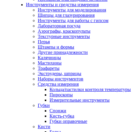
Инструменты и средства измерения
Инструменты для моделирования
Щипцы для глазурирования
Инструменты для работы с гипсом
Лабораторная посуда
Аэрографы, краскопульты
Текстурные инструменты
Перья
Штампы и формы
Другие принадлежности
Калячницы
Мастихины
Трафареты
Экструдеры, шприцы
Наборы инструментов
Средства измерения
Кольца/пастилки контроля температуры
Пироскопы
Измерительные инструменты
Губки
Спонжи
Кисть-губка
Губки оправочные
Кисти
Белка