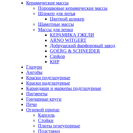
Керамические массы
Порошковые керамические массы
Шликер для литья
Цветной шликер
Шамотные массы
Массы для лепки
КЕРАМИКА ГЖЕЛИ
ARNO WITGERT
Добрушский фарфоровый завод
GOERG & SCHNEIDER
Cinikop
КНР
Глазури
Ангобы
Краски подглазурные
Краски надглазурные
Карандаши и маркеры подглазурные
Пигменты
Гончарные круги
Печи
Огневой припас
Капсель
Стойки
Плиты огнеупорные
Подставки