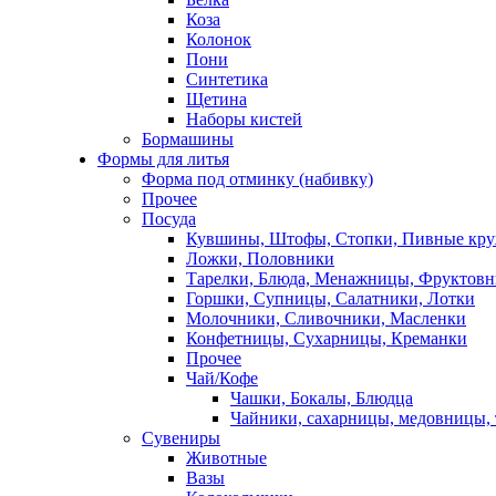
Коза
Колонок
Пони
Синтетика
Щетина
Наборы кистей
Бормашины
Формы для литья
Форма под отминку (набивку)
Прочее
Посуда
Кувшины, Штофы, Стопки, Пивные кр
Ложки, Половники
Тарелки, Блюда, Менажницы, Фруктов
Горшки, Супницы, Салатники, Лотки
Молочники, Сливочники, Масленки
Конфетницы, Сухарницы, Креманки
Прочее
Чай/Кофе
Чашки, Бокалы, Блюдца
Чайники, сахарницы, медовницы,
Сувениры
Животные
Вазы