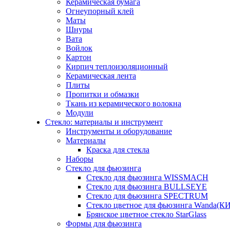
Керамическая бумага
Огнеупорный клей
Маты
Шнуры
Вата
Войлок
Картон
Кирпич теплоизоляционный
Керамическая лента
Плиты
Пропитки и обмазки
Ткань из керамического волокна
Модули
Стекло: материалы и инструмент
Инструменты и оборудование
Материалы
Краска для стекла
Наборы
Стекло для фьюзинга
Стекло для фьюзинга WISSMACH
Стекло для фьюзинга BULLSEYE
Стекло для фьюзинга SPECTRUM
Стекло цветное для фьюзинга Wanda(К
Брянское цветное стекло StarGlass
Формы для фьюзинга