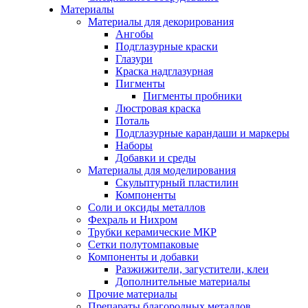
Материалы
Материалы для декорирования
Ангобы
Подглазурные краски
Глазури
Краска надглазурная
Пигменты
Пигменты пробники
Люстровая краска
Поталь
Подглазурные карандаши и маркеры
Наборы
Добавки и среды
Материалы для моделирования
Скульптурный пластилин
Компоненты
Соли и оксиды металлов
Фехраль и Нихром
Трубки керамические МКР
Сетки полутомпаковые
Компоненты и добавки
Разжижители, загустители, клеи
Дополнительные материалы
Прочие материалы
Препараты благородных металлов