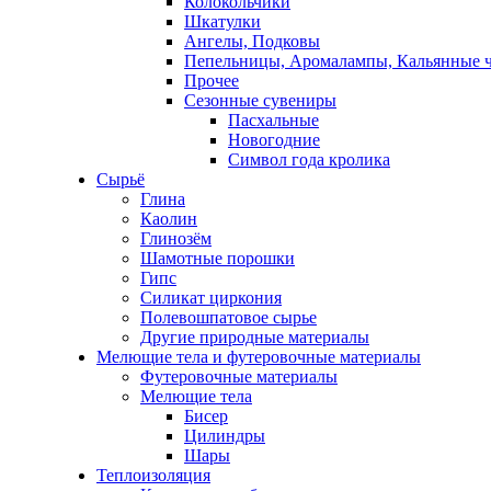
Колокольчики
Шкатулки
Ангелы, Подковы
Пепельницы, Аромалампы, Кальянные 
Прочее
Сезонные сувениры
Пасхальные
Новогодние
Символ года кролика
Сырьё
Глина
Каолин
Глинозём
Шамотные порошки
Гипс
Силикат циркония
Полевошпатовое сырье
Другие природные материалы
Мелющие тела и футеровочные материалы
Футеровочные материалы
Мелющие тела
Бисер
Цилиндры
Шары
Теплоизоляция