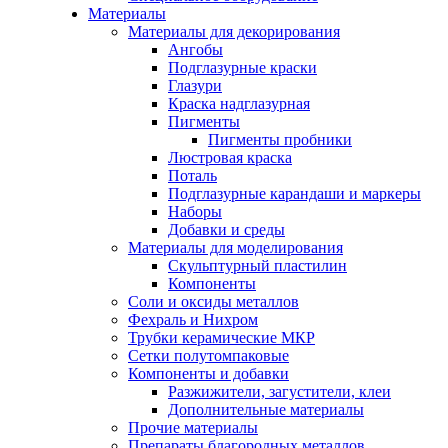
Материалы
Материалы для декорирования
Ангобы
Подглазурные краски
Глазури
Краска надглазурная
Пигменты
Пигменты пробники
Люстровая краска
Поталь
Подглазурные карандаши и маркеры
Наборы
Добавки и среды
Материалы для моделирования
Скульптурный пластилин
Компоненты
Соли и оксиды металлов
Фехраль и Нихром
Трубки керамические МКР
Сетки полутомпаковые
Компоненты и добавки
Разжижители, загустители, клеи
Дополнительные материалы
Прочие материалы
Препараты благородных металлов