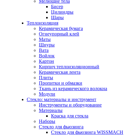
Мелющие тела
Бисер
Цилиндры
Шары
Теплоизоляция
Керамическая бумага
Огнеупорный клей
Маты
Шнуры
Вата
Войлок
Картон
Кирпич теплоизоляционный
Керамическая лента
Плиты
Пропитки и обмазки
Ткань из керамического волокна
Модули
Стекло: материалы и инструмент
Инструменты и оборудование
Материалы
Краска для стекла
Наборы
Стекло для фьюзинга
Стекло для фьюзинга WISSMACH