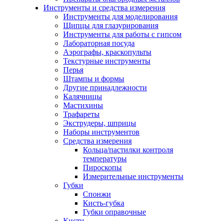
Инструменты и средства измерения
Инструменты для моделирования
Щипцы для глазурирования
Инструменты для работы с гипсом
Лабораторная посуда
Аэрографы, краскопульты
Текстурные инструменты
Перья
Штампы и формы
Другие принадлежности
Калячницы
Мастихины
Трафареты
Экструдеры, шприцы
Наборы инструментов
Средства измерения
Кольца/пастилки контроля
температуры
Пироскопы
Измерительные инструменты
Губки
Спонжи
Кисть-губка
Губки оправочные
Кисти