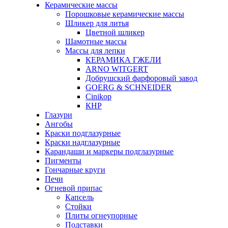
Керамические массы
Порошковые керамические массы
Шликер для литья
Цветной шликер
Шамотные массы
Массы для лепки
КЕРАМИКА ГЖЕЛИ
ARNO WITGERT
Добрушский фарфоровый завод
GOERG & SCHNEIDER
Cinikop
КНР
Глазури
Ангобы
Краски подглазурные
Краски надглазурные
Карандаши и маркеры подглазурные
Пигменты
Гончарные круги
Печи
Огневой припас
Капсель
Стойки
Плиты огнеупорные
Подставки