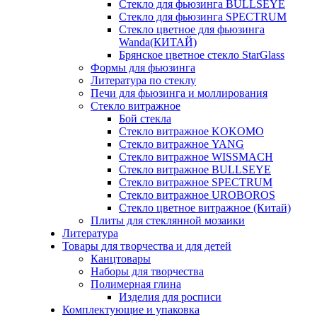
Стекло для фьюзинга BULLSEYE
Стекло для фьюзинга SPECTRUM
Стекло цветное для фьюзинга
Wanda(КИТАЙ)
Брянское цветное стекло StarGlass
Формы для фьюзинга
Литература по стеклу
Печи для фьюзинга и моллирования
Стекло витражное
Бой стекла
Стекло витражное KOKOMO
Стекло витражное YANG
Стекло витражное WISSMACH
Стекло витражное BULLSEYE
Стекло витражное SPECTRUM
Стекло витражное UROBOROS
Стекло цветное витражное (Китай)
Плиты для стеклянной мозаики
Литература
Товары для творчества и для детей
Канцтовары
Наборы для творчества
Полимерная глина
Изделия для росписи
Комплектующие и упаковка