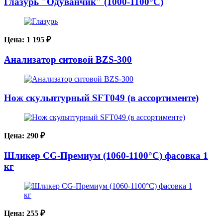
Глазурь "Одуванчик" (1000-1100°С)
Цена:
1 195
₽
Анализатор ситовой BZS-300
Нож скульптурный SFT049 (в ассортименте)
Цена:
290
₽
Шликер CG-Премиум (1060-1100°С) фасовка 1
кг
Цена:
255
₽