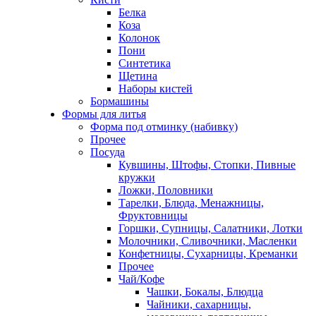
Белка
Коза
Колонок
Пони
Синтетика
Щетина
Наборы кистей
Бормашины
Формы для литья
Форма под отминку (набивку)
Прочее
Посуда
Кувшины, Штофы, Стопки, Пивные
кружки
Ложки, Половники
Тарелки, Блюда, Менажницы,
Фруктовницы
Горшки, Супницы, Салатники, Лотки
Молочники, Сливочники, Масленки
Конфетницы, Сухарницы, Креманки
Прочее
Чай/Кофе
Чашки, Бокалы, Блюдца
Чайники, сахарницы,