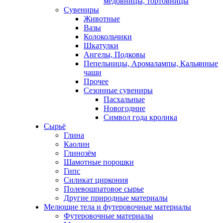
медовницы, тортовницы
Сувениры
Животные
Вазы
Колокольчики
Шкатулки
Ангелы, Подковы
Пепельницы, Аромалампы, Кальянные
чаши
Прочее
Сезонные сувениры
Пасхальные
Новогодние
Символ года кролика
Сырьё
Глина
Каолин
Глинозём
Шамотные порошки
Гипс
Силикат циркония
Полевошпатовое сырье
Другие природные материалы
Мелющие тела и футеровочные материалы
Футеровочные материалы