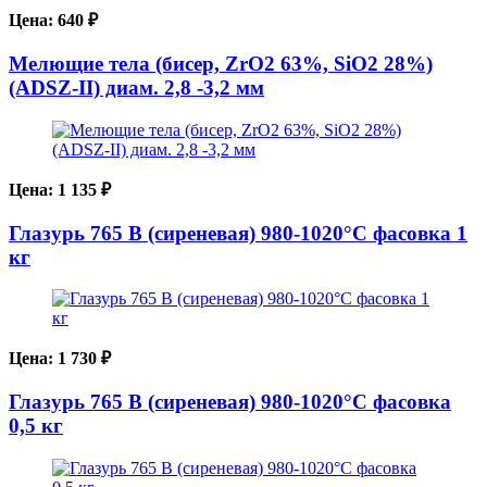
Цена:
640
₽
Мелющие тела (бисер, ZrO2 63%, SiO2 28%)
(ADSZ-II) диам. 2,8 -3,2 мм
Цена:
1 135
₽
Глазурь 765 В (сиреневая) 980-1020°С фасовка 1
кг
Цена:
1 730
₽
Глазурь 765 В (сиреневая) 980-1020°С фасовка
0,5 кг