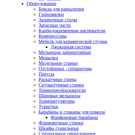
Оборудование
Боксы для напыления
Глиномялки
Заливочные столы
Запасные части
Карбидокремневые нагреватели
Компрессоры
Мебель для керамической студии
Джокерная система
Мельницы лабораторные
Мешалки
Модельные станки
Отстойники - сепараторы
Прессы
Раскатчики глины
Скульптурные станки
Термопреобразователи
Шаровые мельницы
Терморегуляторы
Турнетки
Барабаны и стаканы для помола
Фарфоровые барабаны
Формовочные станки
Шкафы сушильные
Специальное оборудование