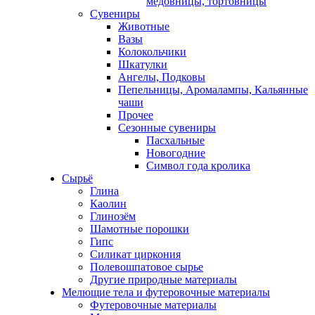
медовницы, тортовницы
Сувениры
Животные
Вазы
Колокольчики
Шкатулки
Ангелы, Подковы
Пепельницы, Аромалампы, Кальянные
чаши
Прочее
Сезонные сувениры
Пасхальные
Новогодние
Символ года кролика
Сырьё
Глина
Каолин
Глинозём
Шамотные порошки
Гипс
Силикат циркония
Полевошпатовое сырье
Другие природные материалы
Мелющие тела и футеровочные материалы
Футеровочные материалы