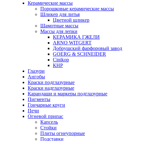
Керамические массы
Порошковые керамические массы
Шликер для литья
Цветной шликер
Шамотные массы
Массы для лепки
КЕРАМИКА ГЖЕЛИ
ARNO WITGERT
Добрушский фарфоровый завод
GOERG & SCHNEIDER
Cinikop
КНР
Глазури
Ангобы
Краски подглазурные
Краски надглазурные
Карандаши и маркеры подглазурные
Пигменты
Гончарные круги
Печи
Огневой припас
Капсель
Стойки
Плиты огнеупорные
Подставки