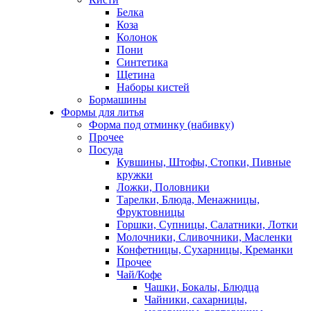
Белка
Коза
Колонок
Пони
Синтетика
Щетина
Наборы кистей
Бормашины
Формы для литья
Форма под отминку (набивку)
Прочее
Посуда
Кувшины, Штофы, Стопки, Пивные
кружки
Ложки, Половники
Тарелки, Блюда, Менажницы,
Фруктовницы
Горшки, Супницы, Салатники, Лотки
Молочники, Сливочники, Масленки
Конфетницы, Сухарницы, Креманки
Прочее
Чай/Кофе
Чашки, Бокалы, Блюдца
Чайники, сахарницы,