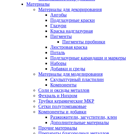
Материалы
Материалы для декорирования
Ангобы
Подглазурные краски
Глазури
Краска надглазурная
Пигменты
Пигменты пробники
Люстровая краска
Поталь
Подглазурные карандаши и маркеры
Наборы
Добавки и среды
Материалы для моделирования
Скульптурный пластилин
Компоненты
Соли и оксиды металлов
Фехраль и Нихром
Трубки керамические МКР
Сетки полутомпаковые
Компоненты и добавки
Разжижители, загустители, клеи
Дополнительные материалы
Прочие материалы
Препараты благородных металлов