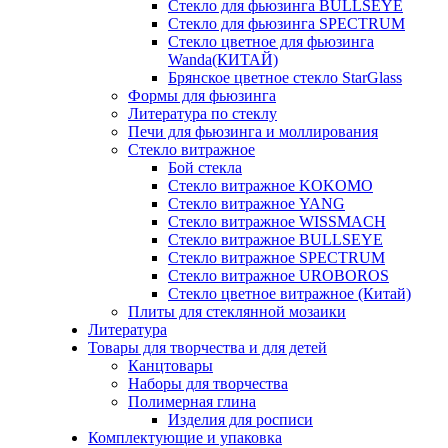
Стекло для фьюзинга BULLSEYE
Стекло для фьюзинга SPECTRUM
Стекло цветное для фьюзинга
Wanda(КИТАЙ)
Брянское цветное стекло StarGlass
Формы для фьюзинга
Литература по стеклу
Печи для фьюзинга и моллирования
Стекло витражное
Бой стекла
Стекло витражное KOKOMO
Стекло витражное YANG
Стекло витражное WISSMACH
Стекло витражное BULLSEYE
Стекло витражное SPECTRUM
Стекло витражное UROBOROS
Стекло цветное витражное (Китай)
Плиты для стеклянной мозаики
Литература
Товары для творчества и для детей
Канцтовары
Наборы для творчества
Полимерная глина
Изделия для росписи
Комплектующие и упаковка