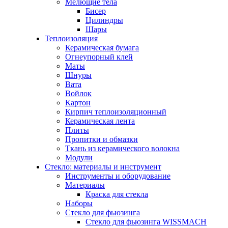
Мелющие тела
Бисер
Цилиндры
Шары
Теплоизоляция
Керамическая бумага
Огнеупорный клей
Маты
Шнуры
Вата
Войлок
Картон
Кирпич теплоизоляционный
Керамическая лента
Плиты
Пропитки и обмазки
Ткань из керамического волокна
Модули
Стекло: материалы и инструмент
Инструменты и оборудование
Материалы
Краска для стекла
Наборы
Стекло для фьюзинга
Стекло для фьюзинга WISSMACH