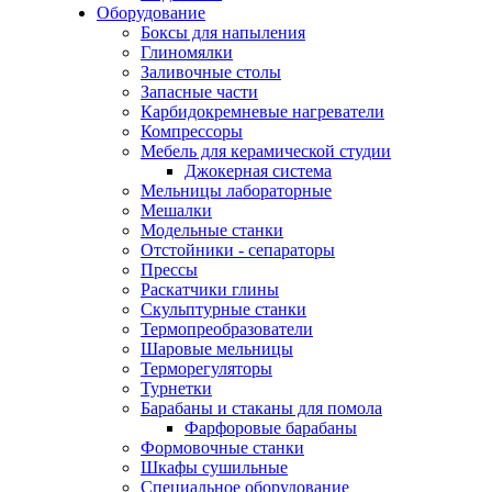
Оборудование
Боксы для напыления
Глиномялки
Заливочные столы
Запасные части
Карбидокремневые нагреватели
Компрессоры
Мебель для керамической студии
Джокерная система
Мельницы лабораторные
Мешалки
Модельные станки
Отстойники - сепараторы
Прессы
Раскатчики глины
Скульптурные станки
Термопреобразователи
Шаровые мельницы
Терморегуляторы
Турнетки
Барабаны и стаканы для помола
Фарфоровые барабаны
Формовочные станки
Шкафы сушильные
Специальное оборудование