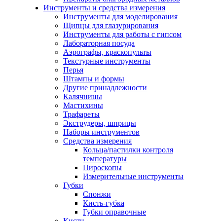
Инструменты и средства измерения
Инструменты для моделирования
Щипцы для глазурирования
Инструменты для работы с гипсом
Лабораторная посуда
Аэрографы, краскопульты
Текстурные инструменты
Перья
Штампы и формы
Другие принадлежности
Калячницы
Мастихины
Трафареты
Экструдеры, шприцы
Наборы инструментов
Средства измерения
Кольца/пастилки контроля
температуры
Пироскопы
Измерительные инструменты
Губки
Спонжи
Кисть-губка
Губки оправочные
Кисти