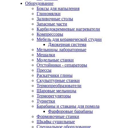
Оборудование
Боксы для напыления
Глиномялки
Заливочные столы
Запасные части
Карбидокремневые нагреватели
Компрессоры
Мебель для керамической студии
Джокерная система
Мельницы лабораторные
Мешалки
Модельные станки
Отстойники - сепараторы
Прессы
Раскатчики глины
Скульптурные станки
Термопреобразователи
Шаровые мельницы
Терморегуляторы
Турнетки
Барабаны и стаканы для помола
Фарфоровые барабаны
Формовочные станки
Шкафы сушильные
Специальное оборудование