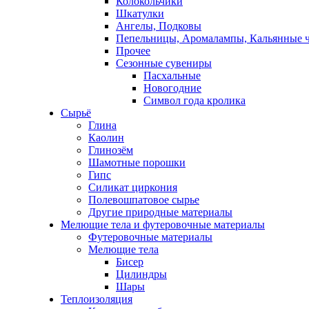
Колокольчики
Шкатулки
Ангелы, Подковы
Пепельницы, Аромалампы, Кальянные 
Прочее
Сезонные сувениры
Пасхальные
Новогодние
Символ года кролика
Сырьё
Глина
Каолин
Глинозём
Шамотные порошки
Гипс
Силикат циркония
Полевошпатовое сырье
Другие природные материалы
Мелющие тела и футеровочные материалы
Футеровочные материалы
Мелющие тела
Бисер
Цилиндры
Шары
Теплоизоляция