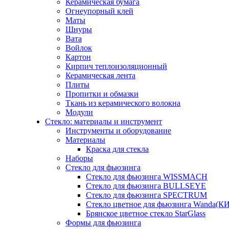
Керамическая бумага
Огнеупорный клей
Маты
Шнуры
Вата
Войлок
Картон
Кирпич теплоизоляционный
Керамическая лента
Плиты
Пропитки и обмазки
Ткань из керамического волокна
Модули
Стекло: материалы и инструмент
Инструменты и оборудование
Материалы
Краска для стекла
Наборы
Стекло для фьюзинга
Стекло для фьюзинга WISSMACH
Стекло для фьюзинга BULLSEYE
Стекло для фьюзинга SPECTRUM
Стекло цветное для фьюзинга Wanda(К
Брянское цветное стекло StarGlass
Формы для фьюзинга