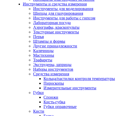
Инструменты и средства измерения
Инструменты для моделирования
Щипцы для глазурирования
Инструменты для работы с гипсом
Лабораторная посуда
Аэрографы, краскопульты
Текстурные инструменты
Перья
Штампы и формы
Другие принадлежности
Калячницы
Мастихины
Трафареты
Экструдеры, шприцы
Наборы инструментов
Средства измерения
Кольца/пастилки контроля температуры
Пироскопы
Измерительные инструменты
Губки
Спонжи
Кисть-губка
Губки оправочные
Кисти
Белка