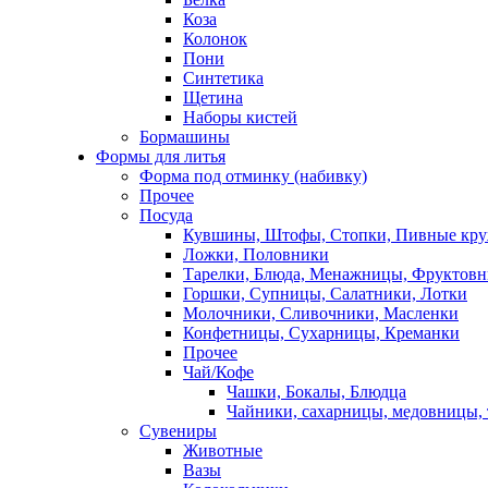
Коза
Колонок
Пони
Синтетика
Щетина
Наборы кистей
Бормашины
Формы для литья
Форма под отминку (набивку)
Прочее
Посуда
Кувшины, Штофы, Стопки, Пивные кр
Ложки, Половники
Тарелки, Блюда, Менажницы, Фруктов
Горшки, Супницы, Салатники, Лотки
Молочники, Сливочники, Масленки
Конфетницы, Сухарницы, Креманки
Прочее
Чай/Кофе
Чашки, Бокалы, Блюдца
Чайники, сахарницы, медовницы,
Сувениры
Животные
Вазы