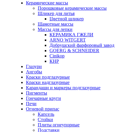
Керамические массы
Порошковые керамические массы
Шликер для литья
Цветной шликер
Шамотные массы
Массы для лепки
КЕРАМИКА ГЖЕЛИ
ARNO WITGERT
Добрушский фарфоровый завод
GOERG & SCHNEIDER
Cinikop
КНР
Глазури
Ангобы
Краски подглазурные
Краски надглазурные
Карандаши и маркеры подглазурные
Пигменты
Гончарные круги
Печи
Огневой припас
Капсель
Стойки
Плиты огнеупорные
Подставки