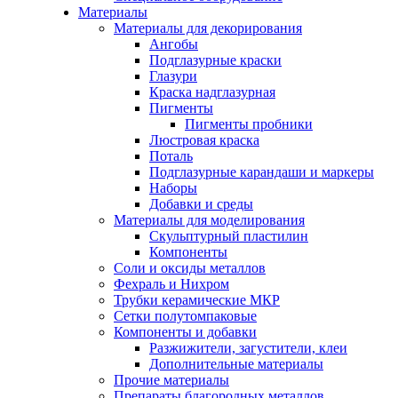
Материалы
Материалы для декорирования
Ангобы
Подглазурные краски
Глазури
Краска надглазурная
Пигменты
Пигменты пробники
Люстровая краска
Поталь
Подглазурные карандаши и маркеры
Наборы
Добавки и среды
Материалы для моделирования
Скульптурный пластилин
Компоненты
Соли и оксиды металлов
Фехраль и Нихром
Трубки керамические МКР
Сетки полутомпаковые
Компоненты и добавки
Разжижители, загустители, клеи
Дополнительные материалы
Прочие материалы
Препараты благородных металлов