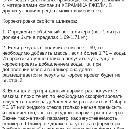
с материалами компании КЕРАМИКА ГЖЕЛИ. В
других условиях рецепт может измениться.
Корректировка свойств шликер
а:
1. Определите объёмный вес шликера (вес 1 литра
должен быть в пределах 1,69-1,71 кг.)
2. Если результат получился менее 1.69, то
необходимо добавить массы, если более 1,71 – воды.
Из практики лучше шликер получить чуть гуще и
корректировать добавлением воды, т.к. при
добавлении массы в шликер она долго
размешивается и результат корректировки будет не
быстрый.
3. Если шликер при данных параметрах получился
вязким, плохо течёт, то необходимо скорректировать
текучесть шликера добавлением разжижителя Dolapix
PC 67 или жидкого стекла (только нельзя превысить
их количество, т.к. это ухудшит параметры шликера).
Важен так же такой параметр, как загустеваемость
шликера. Шликер не должен загустеть в форме при