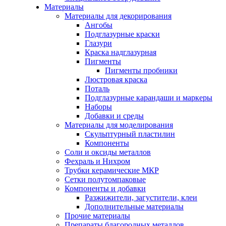
Материалы
Материалы для декорирования
Ангобы
Подглазурные краски
Глазури
Краска надглазурная
Пигменты
Пигменты пробники
Люстровая краска
Поталь
Подглазурные карандаши и маркеры
Наборы
Добавки и среды
Материалы для моделирования
Скульптурный пластилин
Компоненты
Соли и оксиды металлов
Фехраль и Нихром
Трубки керамические МКР
Сетки полутомпаковые
Компоненты и добавки
Разжижители, загустители, клеи
Дополнительные материалы
Прочие материалы
Препараты благородных металлов