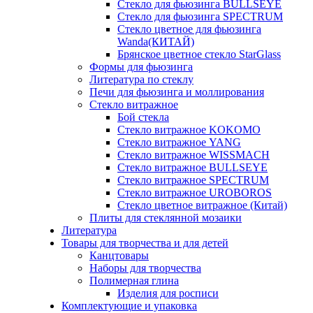
Стекло для фьюзинга BULLSEYE
Стекло для фьюзинга SPECTRUM
Стекло цветное для фьюзинга
Wanda(КИТАЙ)
Брянское цветное стекло StarGlass
Формы для фьюзинга
Литература по стеклу
Печи для фьюзинга и моллирования
Стекло витражное
Бой стекла
Стекло витражное KOKOMO
Стекло витражное YANG
Стекло витражное WISSMACH
Стекло витражное BULLSEYE
Стекло витражное SPECTRUM
Стекло витражное UROBOROS
Стекло цветное витражное (Китай)
Плиты для стеклянной мозаики
Литература
Товары для творчества и для детей
Канцтовары
Наборы для творчества
Полимерная глина
Изделия для росписи
Комплектующие и упаковка