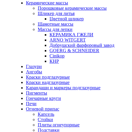
Керамические массы
Порошковые керамические массы
Шликер для литья
Цветной шликер
Шамотные массы
Массы для лепки
КЕРАМИКА ГЖЕЛИ
ARNO WITGERT
Добрушский фарфоровый завод
GOERG & SCHNEIDER
Cinikop
КНР
Глазури
Ангобы
Краски подглазурные
Краски надглазурные
Карандаши и маркеры подглазурные
Пигменты
Гончарные круги
Печи
Огневой припас
Капсель
Стойки
Плиты огнеупорные
Подставки