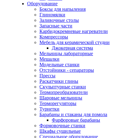
Оборудование
Боксы для напыления
Глиномялки
Заливочные столы
Запасные части
Карбидокремневые нагреватели
Компрессоры
Мебель для керамической студии
Джокерная система
Мельницы лабораторные
Мешалки
Модельные станки
Отстойники - сепараторы
Прессы
Раскатчики глины
Скульптурные станки
Термопреобразователи
Шаровые мельницы
Терморегуляторы
Турнетки
Барабаны и стаканы для помола
Фарфоровые барабаны
Формовочные станки
Шкафы сушильные
Специальное оборудование