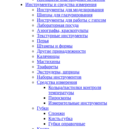
Инструменты и средства измерения
Инструменты для моделирования
Щипцы для глазурирования
Инструменты для работы с гипсом
Лабораторная посуда
Аэрографы, краскопульты
Текстурные инструменты
Перья
Штампы и формы
Другие принадлежности
Калячницы
Мастихины
Трафареты
Экструдеры, шприцы
Наборы инструментов
Средства измерения
Кольца/пастилки контроля
температуры
Пироскопы
Измерительные инструменты
Губки
Спонжи
Кисть-губка
Губки оправочные
Кисти