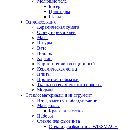
Мелющие тела
Бисер
Цилиндры
Шары
Теплоизоляция
Керамическая бумага
Огнеупорный клей
Маты
Шнуры
Вата
Войлок
Картон
Кирпич теплоизоляционный
Керамическая лента
Плиты
Пропитки и обмазки
Ткань из керамического волокна
Модули
Стекло: материалы и инструмент
Инструменты и оборудование
Материалы
Краска для стекла
Наборы
Стекло для фьюзинга
Стекло для фьюзинга WISSMACH