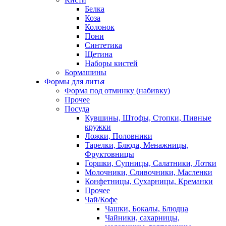
Белка
Коза
Колонок
Пони
Синтетика
Щетина
Наборы кистей
Бормашины
Формы для литья
Форма под отминку (набивку)
Прочее
Посуда
Кувшины, Штофы, Стопки, Пивные
кружки
Ложки, Половники
Тарелки, Блюда, Менажницы,
Фруктовницы
Горшки, Супницы, Салатники, Лотки
Молочники, Сливочники, Масленки
Конфетницы, Сухарницы, Креманки
Прочее
Чай/Кофе
Чашки, Бокалы, Блюдца
Чайники, сахарницы,