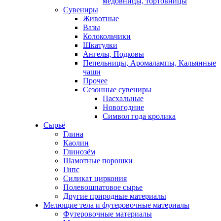
медовницы, тортовницы
Сувениры
Животные
Вазы
Колокольчики
Шкатулки
Ангелы, Подковы
Пепельницы, Аромалампы, Кальянные
чаши
Прочее
Сезонные сувениры
Пасхальные
Новогодние
Символ года кролика
Сырьё
Глина
Каолин
Глинозём
Шамотные порошки
Гипс
Силикат циркония
Полевошпатовое сырье
Другие природные материалы
Мелющие тела и футеровочные материалы
Футеровочные материалы