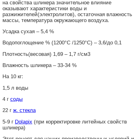
на свойства шликера значительное влияние
оказывают характеристики воды и
разжижителей(электролитов), остаточная влажность
массы, температура окружающего воздуха.
Усадка сухая – 5,4 %
Водопоглощение % (1200°С /1250°С) – 3,6/до 0,1
Плотность(весовая) 1,69 – 1,7 г/см3
Влажность шликера – 33-34 %
На 10 кг:
1,5 л воды
4 г
соды
22 г
ж. стекла
5-9 г
Dolapix
(при корректировке литейных свойств
шликера)
Этот рецепт для наших производственных условий и