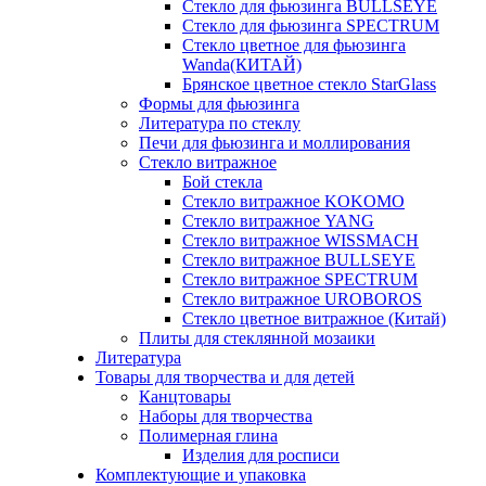
Стекло для фьюзинга BULLSEYE
Стекло для фьюзинга SPECTRUM
Стекло цветное для фьюзинга
Wanda(КИТАЙ)
Брянское цветное стекло StarGlass
Формы для фьюзинга
Литература по стеклу
Печи для фьюзинга и моллирования
Стекло витражное
Бой стекла
Стекло витражное KOKOMO
Стекло витражное YANG
Стекло витражное WISSMACH
Стекло витражное BULLSEYE
Стекло витражное SPECTRUM
Стекло витражное UROBOROS
Стекло цветное витражное (Китай)
Плиты для стеклянной мозаики
Литература
Товары для творчества и для детей
Канцтовары
Наборы для творчества
Полимерная глина
Изделия для росписи
Комплектующие и упаковка