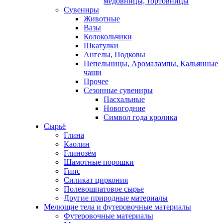
медовницы, тортовницы
Сувениры
Животные
Вазы
Колокольчики
Шкатулки
Ангелы, Подковы
Пепельницы, Аромалампы, Кальянные
чаши
Прочее
Сезонные сувениры
Пасхальные
Новогодние
Символ года кролика
Сырьё
Глина
Каолин
Глинозём
Шамотные порошки
Гипс
Силикат циркония
Полевошпатовое сырье
Другие природные материалы
Мелющие тела и футеровочные материалы
Футеровочные материалы