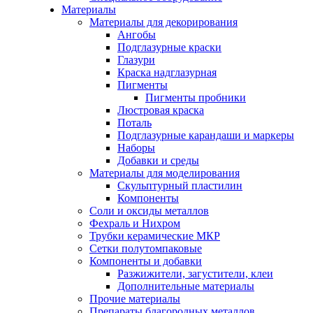
Материалы
Материалы для декорирования
Ангобы
Подглазурные краски
Глазури
Краска надглазурная
Пигменты
Пигменты пробники
Люстровая краска
Поталь
Подглазурные карандаши и маркеры
Наборы
Добавки и среды
Материалы для моделирования
Скульптурный пластилин
Компоненты
Соли и оксиды металлов
Фехраль и Нихром
Трубки керамические МКР
Сетки полутомпаковые
Компоненты и добавки
Разжижители, загустители, клеи
Дополнительные материалы
Прочие материалы
Препараты благородных металлов