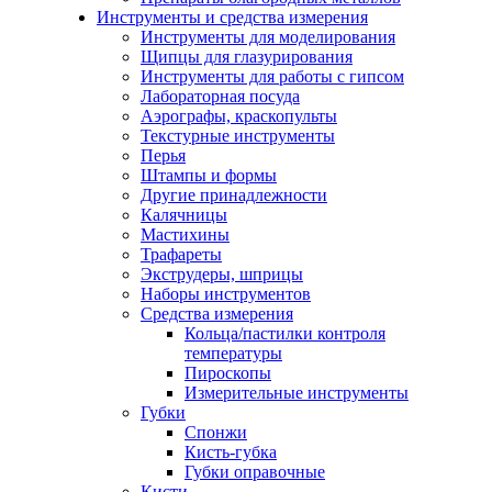
Инструменты и средства измерения
Инструменты для моделирования
Щипцы для глазурирования
Инструменты для работы с гипсом
Лабораторная посуда
Аэрографы, краскопульты
Текстурные инструменты
Перья
Штампы и формы
Другие принадлежности
Калячницы
Мастихины
Трафареты
Экструдеры, шприцы
Наборы инструментов
Средства измерения
Кольца/пастилки контроля
температуры
Пироскопы
Измерительные инструменты
Губки
Спонжи
Кисть-губка
Губки оправочные
Кисти