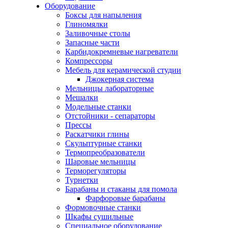
Оборудование
Боксы для напыления
Глиномялки
Заливочные столы
Запасные части
Карбидокремневые нагреватели
Компрессоры
Мебель для керамической студии
Джокерная система
Мельницы лабораторные
Мешалки
Модельные станки
Отстойники - сепараторы
Прессы
Раскатчики глины
Скульптурные станки
Термопреобразователи
Шаровые мельницы
Терморегуляторы
Турнетки
Барабаны и стаканы для помола
Фарфоровые барабаны
Формовочные станки
Шкафы сушильные
Специальное оборудование