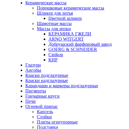
Керамические массы
Порошковые керамические массы
Шликер для литья
Цветной шликер
Шамотные массы
Массы для лепки
КЕРАМИКА ГЖЕЛИ
ARNO WITGERT
Добрушский фарфоровый завод
GOERG & SCHNEIDER
Cinikop
КНР
Глазури
Ангобы
Краски подглазурные
Краски надглазурные
Карандаши и маркеры подглазурные
Пигменты
Гончарные круги
Печи
Огневой припас
Капсель
Стойки
Плиты огнеупорные
Подставки