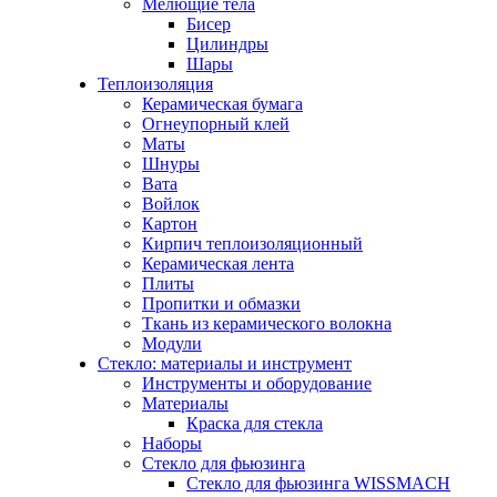
Мелющие тела
Бисер
Цилиндры
Шары
Теплоизоляция
Керамическая бумага
Огнеупорный клей
Маты
Шнуры
Вата
Войлок
Картон
Кирпич теплоизоляционный
Керамическая лента
Плиты
Пропитки и обмазки
Ткань из керамического волокна
Модули
Стекло: материалы и инструмент
Инструменты и оборудование
Материалы
Краска для стекла
Наборы
Стекло для фьюзинга
Стекло для фьюзинга WISSMACH