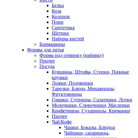
Белка
Коза
Колонок
Пони
Синтетика
Щетина
Наборы кистей
Бормашины
Формы для литья
Форма под отминку (набивку)
Прочее
Посуда
Кувшины, Штофы, Стопки, Пивные
кружки
Ложки, Половники
Тарелки, Блюда, Менажницы,
Фруктовницы
Горшки, Супницы, Салатники, Лотки
Молочники, Сливочники, Масленки
Конфетницы, Сухарницы, Креманки
Прочее
Чай/Кофе
Чашки, Бокалы, Блюдца
Чайники, сахарницы,