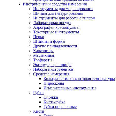
Инструменты и средства измерения
Инструменты для моделирования
Щипцы для глазурирования
Инструменты для работы с гипсом
Лабораторная посуда
Аэрографы, краскопульты
Текстурные инструменты
Перья
Штампы и формы
Другие принадлежности
Калячницы
Мастихины
Трафареты
Экструдеры, шприцы
Наборы инструментов
Средства измерения
Кольца/пастилки контроля температуры
Пироскопы
Измерительные инструменты
Губки
Спонжи
Кисть-губка
Губки оправочные
Кисти
Белка