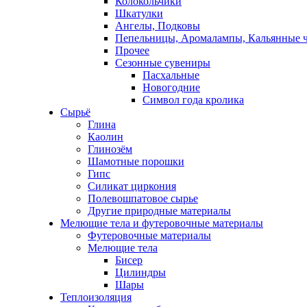
Колокольчики
Шкатулки
Ангелы, Подковы
Пепельницы, Аромалампы, Кальянные 
Прочее
Сезонные сувениры
Пасхальные
Новогодние
Символ года кролика
Сырьё
Глина
Каолин
Глинозём
Шамотные порошки
Гипс
Силикат циркония
Полевошпатовое сырье
Другие природные материалы
Мелющие тела и футеровочные материалы
Футеровочные материалы
Мелющие тела
Бисер
Цилиндры
Шары
Теплоизоляция