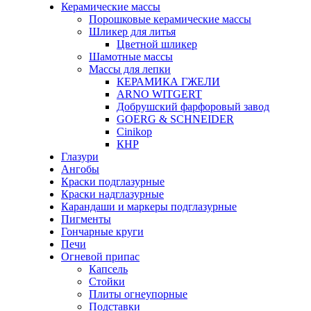
Керамические массы
Порошковые керамические массы
Шликер для литья
Цветной шликер
Шамотные массы
Массы для лепки
КЕРАМИКА ГЖЕЛИ
ARNO WITGERT
Добрушский фарфоровый завод
GOERG & SCHNEIDER
Cinikop
КНР
Глазури
Ангобы
Краски подглазурные
Краски надглазурные
Карандаши и маркеры подглазурные
Пигменты
Гончарные круги
Печи
Огневой припас
Капсель
Стойки
Плиты огнеупорные
Подставки