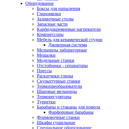
Оборудование
Боксы для напыления
Глиномялки
Заливочные столы
Запасные части
Карбидокремневые нагреватели
Компрессоры
Мебель для керамической студии
Джокерная система
Мельницы лабораторные
Мешалки
Модельные станки
Отстойники - сепараторы
Прессы
Раскатчики глины
Скульптурные станки
Термопреобразователи
Шаровые мельницы
Терморегуляторы
Турнетки
Барабаны и стаканы для помола
Фарфоровые барабаны
Формовочные станки
Шкафы сушильные
Специальное оборудование