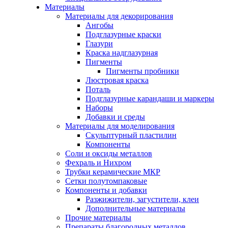
Материалы
Материалы для декорирования
Ангобы
Подглазурные краски
Глазури
Краска надглазурная
Пигменты
Пигменты пробники
Люстровая краска
Поталь
Подглазурные карандаши и маркеры
Наборы
Добавки и среды
Материалы для моделирования
Скульптурный пластилин
Компоненты
Соли и оксиды металлов
Фехраль и Нихром
Трубки керамические МКР
Сетки полутомпаковые
Компоненты и добавки
Разжижители, загустители, клеи
Дополнительные материалы
Прочие материалы
Препараты благородных металлов