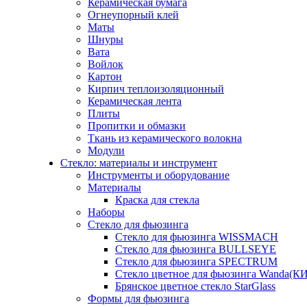
Керамическая бумага
Огнеупорный клей
Маты
Шнуры
Вата
Войлок
Картон
Кирпич теплоизоляционный
Керамическая лента
Плиты
Пропитки и обмазки
Ткань из керамического волокна
Модули
Стекло: материалы и инструмент
Инструменты и оборудование
Материалы
Краска для стекла
Наборы
Стекло для фьюзинга
Стекло для фьюзинга WISSMACH
Стекло для фьюзинга BULLSEYE
Стекло для фьюзинга SPECTRUM
Стекло цветное для фьюзинга Wanda(К
Брянское цветное стекло StarGlass
Формы для фьюзинга