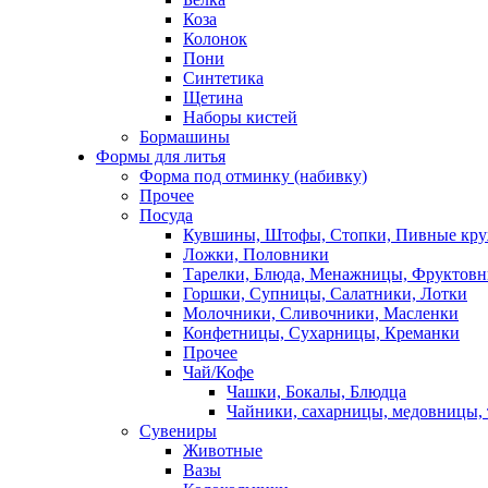
Коза
Колонок
Пони
Синтетика
Щетина
Наборы кистей
Бормашины
Формы для литья
Форма под отминку (набивку)
Прочее
Посуда
Кувшины, Штофы, Стопки, Пивные кр
Ложки, Половники
Тарелки, Блюда, Менажницы, Фруктов
Горшки, Супницы, Салатники, Лотки
Молочники, Сливочники, Масленки
Конфетницы, Сухарницы, Креманки
Прочее
Чай/Кофе
Чашки, Бокалы, Блюдца
Чайники, сахарницы, медовницы,
Сувениры
Животные
Вазы