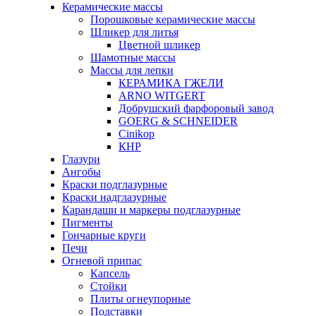
Керамические массы
Порошковые керамические массы
Шликер для литья
Цветной шликер
Шамотные массы
Массы для лепки
КЕРАМИКА ГЖЕЛИ
ARNO WITGERT
Добрушский фарфоровый завод
GOERG & SCHNEIDER
Cinikop
КНР
Глазури
Ангобы
Краски подглазурные
Краски надглазурные
Карандаши и маркеры подглазурные
Пигменты
Гончарные круги
Печи
Огневой припас
Капсель
Стойки
Плиты огнеупорные
Подставки