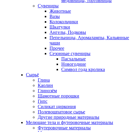
медовницы, тортовницы
Сувениры
Животные
Вазы
Колокольчики
Шкатулки
Ангелы, Подковы
Пепельницы, Аромалампы, Кальянные
чаши
Прочее
Сезонные сувениры
Пасхальные
Новогодние
Символ года кролика
Сырьё
Глина
Каолин
Глинозём
Шамотные порошки
Гипс
Силикат циркония
Полевошпатовое сырье
Другие природные материалы
Мелющие тела и футеровочные материалы
Футеровочные материалы