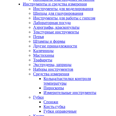
Инструменты и средства измерения
Инструменты для моделирования
Щипцы для глазурирования
Инструменты для работы с гипсом
Лабораторная посуда
Аэрографы, краскопульты
Текстурные инструменты
Перья
Штампы и формы
Другие принадлежности
Калячницы
Мастихины
Трафареты
Экструдеры, шприцы
Наборы инструментов
Средства измерения
Кольца/пастилки контроля
температуры
Пироскопы
Измерительные инструменты
Губки
Спонжи
Кисть-губка
Губки оправочные
Кисти