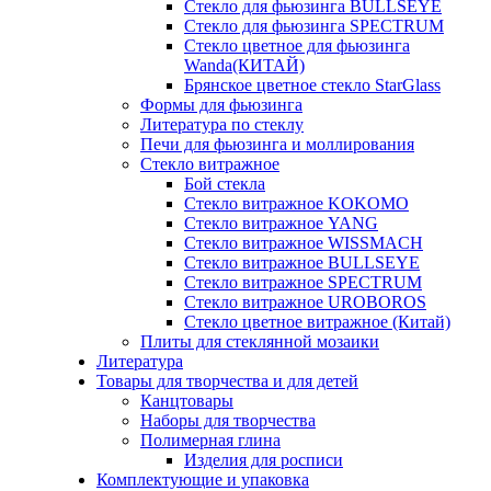
Стекло для фьюзинга BULLSEYE
Стекло для фьюзинга SPECTRUM
Стекло цветное для фьюзинга
Wanda(КИТАЙ)
Брянское цветное стекло StarGlass
Формы для фьюзинга
Литература по стеклу
Печи для фьюзинга и моллирования
Стекло витражное
Бой стекла
Стекло витражное KOKOMO
Стекло витражное YANG
Стекло витражное WISSMACH
Стекло витражное BULLSEYE
Стекло витражное SPECTRUM
Стекло витражное UROBOROS
Стекло цветное витражное (Китай)
Плиты для стеклянной мозаики
Литература
Товары для творчества и для детей
Канцтовары
Наборы для творчества
Полимерная глина
Изделия для росписи
Комплектующие и упаковка