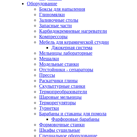
Оборудование
Боксы для напыления
Глиномялки
Заливочные столы
Запасные части
Карбидокремневые нагреватели
Компрессоры
Мебель для керамической студии
Джокерная система
Мельницы лабораторные
Мешалки
Модельные станки
Отстойники - сепараторы
Прессы
Раскатчики глины
Скульптурные станки
Термопреобразователи
Шаровые мельницы
Терморегуляторы
Турнетки
Барабаны и стаканы для помола
Фарфоровые барабаны
Формовочные станки
Шкафы сушильные
Специальное оборудование