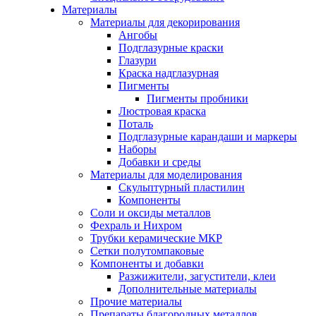
Материалы
Материалы для декорирования
Ангобы
Подглазурные краски
Глазури
Краска надглазурная
Пигменты
Пигменты пробники
Люстровая краска
Поталь
Подглазурные карандаши и маркеры
Наборы
Добавки и среды
Материалы для моделирования
Скульптурный пластилин
Компоненты
Соли и оксиды металлов
Фехраль и Нихром
Трубки керамические МКР
Сетки полутомпаковые
Компоненты и добавки
Разжижители, загустители, клеи
Дополнительные материалы
Прочие материалы
Препараты благородных металлов