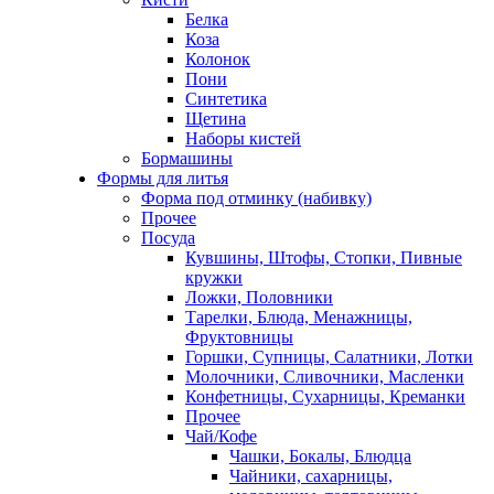
Белка
Коза
Колонок
Пони
Синтетика
Щетина
Наборы кистей
Бормашины
Формы для литья
Форма под отминку (набивку)
Прочее
Посуда
Кувшины, Штофы, Стопки, Пивные
кружки
Ложки, Половники
Тарелки, Блюда, Менажницы,
Фруктовницы
Горшки, Супницы, Салатники, Лотки
Молочники, Сливочники, Масленки
Конфетницы, Сухарницы, Креманки
Прочее
Чай/Кофе
Чашки, Бокалы, Блюдца
Чайники, сахарницы,