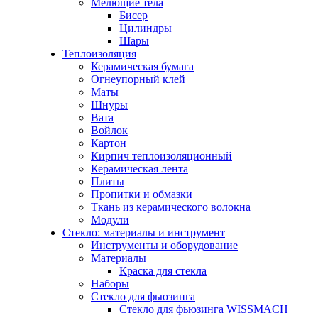
Мелющие тела
Бисер
Цилиндры
Шары
Теплоизоляция
Керамическая бумага
Огнеупорный клей
Маты
Шнуры
Вата
Войлок
Картон
Кирпич теплоизоляционный
Керамическая лента
Плиты
Пропитки и обмазки
Ткань из керамического волокна
Модули
Стекло: материалы и инструмент
Инструменты и оборудование
Материалы
Краска для стекла
Наборы
Стекло для фьюзинга
Стекло для фьюзинга WISSMACH