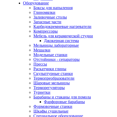
Оборудование
Боксы для напыления
Глиномялки
Заливочные столы
Запасные части
Карбидокремневые нагреватели
Компрессоры
Мебель для керамической студии
Джокерная система
Мельницы лабораторные
Мешалки
Модельные станки
Отстойники - сепараторы
Прессы
Раскатчики глины
Скульптурные станки
Термопреобразователи
Шаровые мельницы
Терморегуляторы
Турнетки
Барабаны и стаканы для помола
Фарфоровые барабаны
Формовочные станки
Шкафы сушильные
Специальное оборудование