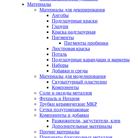
Материалы
Материалы для декорирования
Ангобы
Подглазурные краски
Глазури
Краска надглазурная
Пигменты
Пигменты пробники
Люстровая краска
Поталь
Подглазурные карандаши и маркеры
Наборы
Добавки и среды
Материалы для моделирования
Скульптурный пластилин
Компоненты
Соли и оксиды металлов
Фехраль и Нихром
Трубки керамические МКР
Сетки полутомпаковые
Компоненты и добавки
Разжижители, загустители, клеи
Дополнительные материалы
Прочие материалы
Препараты благородных металлов