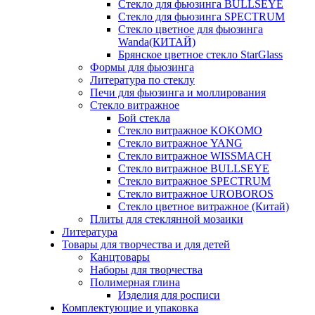
Стекло для фьюзинга BULLSEYE
Стекло для фьюзинга SPECTRUM
Стекло цветное для фьюзинга
Wanda(КИТАЙ)
Брянское цветное стекло StarGlass
Формы для фьюзинга
Литература по стеклу
Печи для фьюзинга и моллирования
Стекло витражное
Бой стекла
Стекло витражное KOKOMO
Стекло витражное YANG
Стекло витражное WISSMACH
Стекло витражное BULLSEYE
Стекло витражное SPECTRUM
Стекло витражное UROBOROS
Стекло цветное витражное (Китай)
Плиты для стеклянной мозаики
Литература
Товары для творчества и для детей
Канцтовары
Наборы для творчества
Полимерная глина
Изделия для росписи
Комплектующие и упаковка