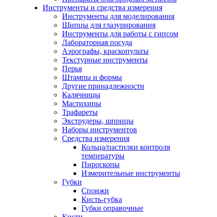
Инструменты и средства измерения
Инструменты для моделирования
Щипцы для глазурирования
Инструменты для работы с гипсом
Лабораторная посуда
Аэрографы, краскопульты
Текстурные инструменты
Перья
Штампы и формы
Другие принадлежности
Калячницы
Мастихины
Трафареты
Экструдеры, шприцы
Наборы инструментов
Средства измерения
Кольца/пастилки контроля
температуры
Пироскопы
Измерительные инструменты
Губки
Спонжи
Кисть-губка
Губки оправочные
Кисти