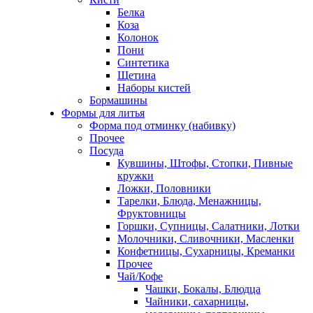
Белка
Коза
Колонок
Пони
Синтетика
Щетина
Наборы кистей
Бормашины
Формы для литья
Форма под отминку (набивку)
Прочее
Посуда
Кувшины, Штофы, Стопки, Пивные
кружки
Ложки, Половники
Тарелки, Блюда, Менажницы,
Фруктовницы
Горшки, Супницы, Салатники, Лотки
Молочники, Сливочники, Масленки
Конфетницы, Сухарницы, Креманки
Прочее
Чай/Кофе
Чашки, Бокалы, Блюдца
Чайники, сахарницы,