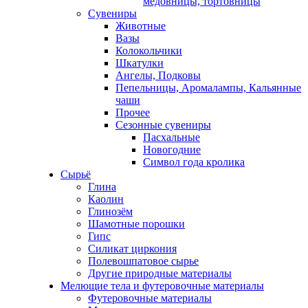
медовницы, тортовницы
Сувениры
Животные
Вазы
Колокольчики
Шкатулки
Ангелы, Подковы
Пепельницы, Аромалампы, Кальянные
чаши
Прочее
Сезонные сувениры
Пасхальные
Новогодние
Символ года кролика
Сырьё
Глина
Каолин
Глинозём
Шамотные порошки
Гипс
Силикат циркония
Полевошпатовое сырье
Другие природные материалы
Мелющие тела и футеровочные материалы
Футеровочные материалы