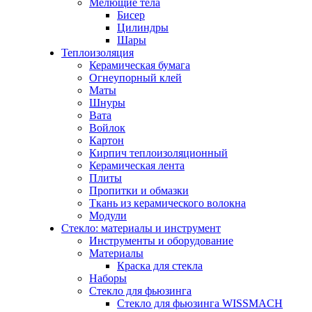
Мелющие тела
Бисер
Цилиндры
Шары
Теплоизоляция
Керамическая бумага
Огнеупорный клей
Маты
Шнуры
Вата
Войлок
Картон
Кирпич теплоизоляционный
Керамическая лента
Плиты
Пропитки и обмазки
Ткань из керамического волокна
Модули
Стекло: материалы и инструмент
Инструменты и оборудование
Материалы
Краска для стекла
Наборы
Стекло для фьюзинга
Стекло для фьюзинга WISSMACH