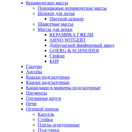
Керамические массы
Порошковые керамические массы
Шликер для литья
Цветной шликер
Шамотные массы
Массы для лепки
КЕРАМИКА ГЖЕЛИ
ARNO WITGERT
Добрушский фарфоровый завод
GOERG & SCHNEIDER
Cinikop
КНР
Глазури
Ангобы
Краски подглазурные
Краски надглазурные
Карандаши и маркеры подглазурные
Пигменты
Гончарные круги
Печи
Огневой припас
Капсель
Стойки
Плиты огнеупорные
Подставки