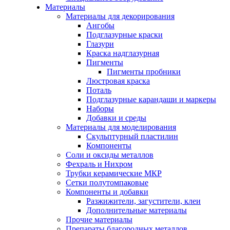
Материалы
Материалы для декорирования
Ангобы
Подглазурные краски
Глазури
Краска надглазурная
Пигменты
Пигменты пробники
Люстровая краска
Поталь
Подглазурные карандаши и маркеры
Наборы
Добавки и среды
Материалы для моделирования
Скульптурный пластилин
Компоненты
Соли и оксиды металлов
Фехраль и Нихром
Трубки керамические МКР
Сетки полутомпаковые
Компоненты и добавки
Разжижители, загустители, клеи
Дополнительные материалы
Прочие материалы
Препараты благородных металлов