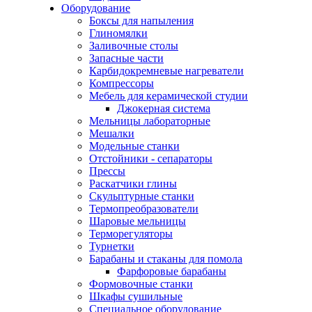
Оборудование
Боксы для напыления
Глиномялки
Заливочные столы
Запасные части
Карбидокремневые нагреватели
Компрессоры
Мебель для керамической студии
Джокерная система
Мельницы лабораторные
Мешалки
Модельные станки
Отстойники - сепараторы
Прессы
Раскатчики глины
Скульптурные станки
Термопреобразователи
Шаровые мельницы
Терморегуляторы
Турнетки
Барабаны и стаканы для помола
Фарфоровые барабаны
Формовочные станки
Шкафы сушильные
Специальное оборудование