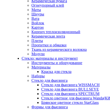
Керамическая бумага
Огнеупорный клей
Маты
Шнуры
Вата
Войлок
Картон
Кирпич теплоизоляционный
Керамическая лента
Плиты
Пропитки и обмазки
Ткань из керамического волокна
Модули
Стекло: материалы и инструмент
Инструменты и оборудование
Материалы
Краска для стекла
Наборы
Стекло для фьюзинга
Стекло для фьюзинга WISSMACH
Стекло для фьюзинга BULLSEYE
Стекло для фьюзинга SPECTRUM
Стекло цветное для фьюзинга Wanda(К
Брянское цветное стекло StarGlass
Формы для фьюзинга