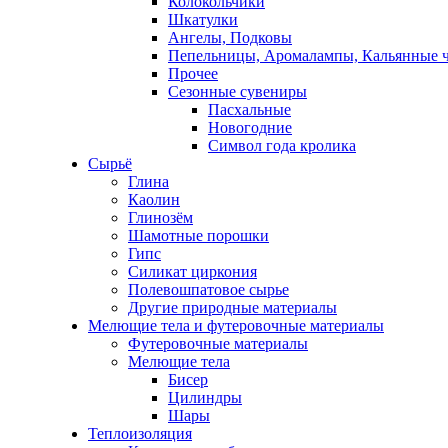
Колокольчики
Шкатулки
Ангелы, Подковы
Пепельницы, Аромалампы, Кальянные 
Прочее
Сезонные сувениры
Пасхальные
Новогодние
Символ года кролика
Сырьё
Глина
Каолин
Глинозём
Шамотные порошки
Гипс
Силикат циркония
Полевошпатовое сырье
Другие природные материалы
Мелющие тела и футеровочные материалы
Футеровочные материалы
Мелющие тела
Бисер
Цилиндры
Шары
Теплоизоляция