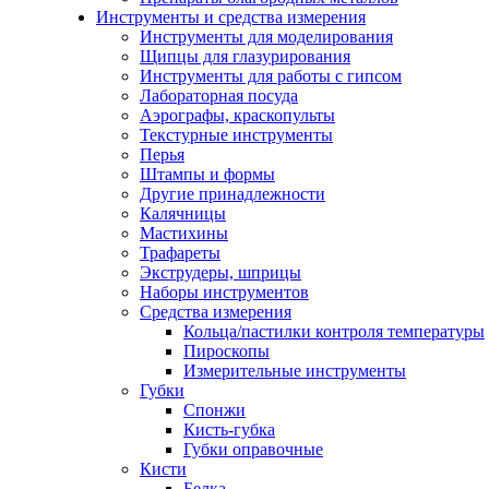
Инструменты и средства измерения
Инструменты для моделирования
Щипцы для глазурирования
Инструменты для работы с гипсом
Лабораторная посуда
Аэрографы, краскопульты
Текстурные инструменты
Перья
Штампы и формы
Другие принадлежности
Калячницы
Мастихины
Трафареты
Экструдеры, шприцы
Наборы инструментов
Средства измерения
Кольца/пастилки контроля температуры
Пироскопы
Измерительные инструменты
Губки
Спонжи
Кисть-губка
Губки оправочные
Кисти
Белка