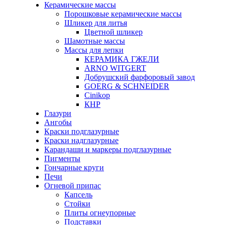
Керамические массы
Порошковые керамические массы
Шликер для литья
Цветной шликер
Шамотные массы
Массы для лепки
КЕРАМИКА ГЖЕЛИ
ARNO WITGERT
Добрушский фарфоровый завод
GOERG & SCHNEIDER
Cinikop
КНР
Глазури
Ангобы
Краски подглазурные
Краски надглазурные
Карандаши и маркеры подглазурные
Пигменты
Гончарные круги
Печи
Огневой припас
Капсель
Стойки
Плиты огнеупорные
Подставки