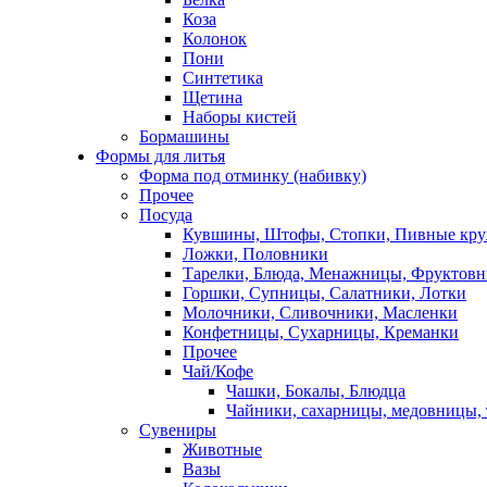
Коза
Колонок
Пони
Синтетика
Щетина
Наборы кистей
Бормашины
Формы для литья
Форма под отминку (набивку)
Прочее
Посуда
Кувшины, Штофы, Стопки, Пивные кр
Ложки, Половники
Тарелки, Блюда, Менажницы, Фруктов
Горшки, Супницы, Салатники, Лотки
Молочники, Сливочники, Масленки
Конфетницы, Сухарницы, Креманки
Прочее
Чай/Кофе
Чашки, Бокалы, Блюдца
Чайники, сахарницы, медовницы,
Сувениры
Животные
Вазы