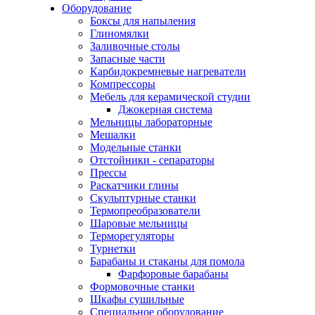
Оборудование
Боксы для напыления
Глиномялки
Заливочные столы
Запасные части
Карбидокремневые нагреватели
Компрессоры
Мебель для керамической студии
Джокерная система
Мельницы лабораторные
Мешалки
Модельные станки
Отстойники - сепараторы
Прессы
Раскатчики глины
Скульптурные станки
Термопреобразователи
Шаровые мельницы
Терморегуляторы
Турнетки
Барабаны и стаканы для помола
Фарфоровые барабаны
Формовочные станки
Шкафы сушильные
Специальное оборудование