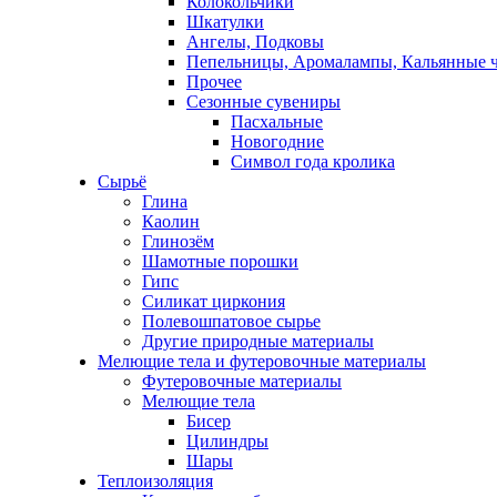
Колокольчики
Шкатулки
Ангелы, Подковы
Пепельницы, Аромалампы, Кальянные 
Прочее
Сезонные сувениры
Пасхальные
Новогодние
Символ года кролика
Сырьё
Глина
Каолин
Глинозём
Шамотные порошки
Гипс
Силикат циркония
Полевошпатовое сырье
Другие природные материалы
Мелющие тела и футеровочные материалы
Футеровочные материалы
Мелющие тела
Бисер
Цилиндры
Шары
Теплоизоляция