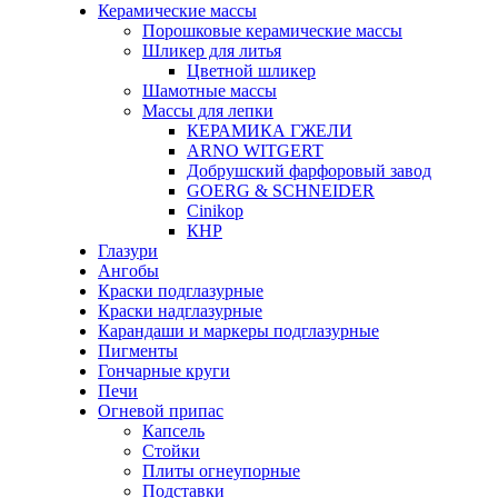
Керамические массы
Порошковые керамические массы
Шликер для литья
Цветной шликер
Шамотные массы
Массы для лепки
КЕРАМИКА ГЖЕЛИ
ARNO WITGERT
Добрушский фарфоровый завод
GOERG & SCHNEIDER
Cinikop
КНР
Глазури
Ангобы
Краски подглазурные
Краски надглазурные
Карандаши и маркеры подглазурные
Пигменты
Гончарные круги
Печи
Огневой припас
Капсель
Стойки
Плиты огнеупорные
Подставки