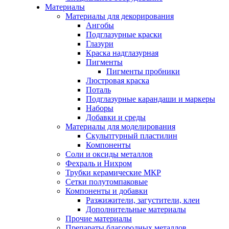
Материалы
Материалы для декорирования
Ангобы
Подглазурные краски
Глазури
Краска надглазурная
Пигменты
Пигменты пробники
Люстровая краска
Поталь
Подглазурные карандаши и маркеры
Наборы
Добавки и среды
Материалы для моделирования
Скульптурный пластилин
Компоненты
Соли и оксиды металлов
Фехраль и Нихром
Трубки керамические МКР
Сетки полутомпаковые
Компоненты и добавки
Разжижители, загустители, клеи
Дополнительные материалы
Прочие материалы
Препараты благородных металлов