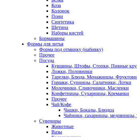
Коза
Колонок
Пони
Синтетика
Щетина
Наборы кистей
Бормашины
Формы для литья
Форма под отминку (набивку)
Прочее
Посуда
Кувшины, Штофы, Стопки, Пивные кр
Ложки, Половники
Тарелки, Блюда, Менажницы, Фруктов
Горшки, Супницы, Салатники, Лотки
Молочники, Сливочники, Масленки
Конфетницы, Сухарницы, Креманки
Прочее
Чай/Кофе
Чашки, Бокалы, Блюдца
Чайники, сахарницы, медовницы,
Сувениры
Животные
Вазы