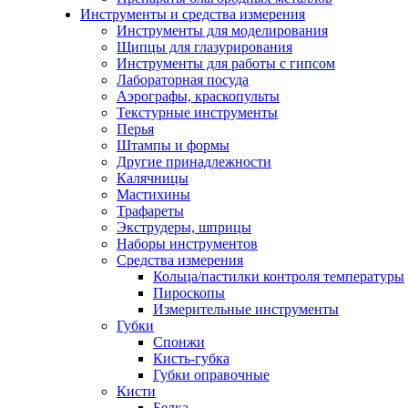
Инструменты и средства измерения
Инструменты для моделирования
Щипцы для глазурирования
Инструменты для работы с гипсом
Лабораторная посуда
Аэрографы, краскопульты
Текстурные инструменты
Перья
Штампы и формы
Другие принадлежности
Калячницы
Мастихины
Трафареты
Экструдеры, шприцы
Наборы инструментов
Средства измерения
Кольца/пастилки контроля температуры
Пироскопы
Измерительные инструменты
Губки
Спонжи
Кисть-губка
Губки оправочные
Кисти
Белка