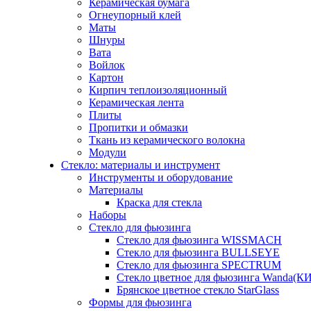
Керамическая бумага
Огнеупорный клей
Маты
Шнуры
Вата
Войлок
Картон
Кирпич теплоизоляционный
Керамическая лента
Плиты
Пропитки и обмазки
Ткань из керамического волокна
Модули
Стекло: материалы и инструмент
Инструменты и оборудование
Материалы
Краска для стекла
Наборы
Стекло для фьюзинга
Стекло для фьюзинга WISSMACH
Стекло для фьюзинга BULLSEYE
Стекло для фьюзинга SPECTRUM
Стекло цветное для фьюзинга Wanda(К
Брянское цветное стекло StarGlass
Формы для фьюзинга