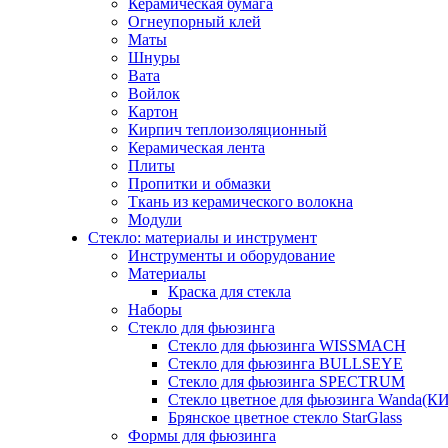
Керамическая бумага
Огнеупорный клей
Маты
Шнуры
Вата
Войлок
Картон
Кирпич теплоизоляционный
Керамическая лента
Плиты
Пропитки и обмазки
Ткань из керамического волокна
Модули
Стекло: материалы и инструмент
Инструменты и оборудование
Материалы
Краска для стекла
Наборы
Стекло для фьюзинга
Стекло для фьюзинга WISSMACH
Стекло для фьюзинга BULLSEYE
Стекло для фьюзинга SPECTRUM
Стекло цветное для фьюзинга Wanda(К
Брянское цветное стекло StarGlass
Формы для фьюзинга