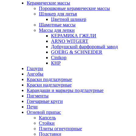
Керамические массы
Порошковые керамические массы
Шликер для литья
Цветной шликер
Шамотные массы
Массы для лепки
КЕРАМИКА ГЖЕЛИ
ARNO WITGERT
Добрушский фарфоровый завод
GOERG & SCHNEIDER
Cinikop
КНР
Глазури
Ангобы
Краски подглазурные
Краски надглазурные
Карандаши и маркеры подглазурные
Пигменты
Гончарные круги
Печи
Огневой припас
Капсель
Стойки
Плиты огнеупорные
Подставки