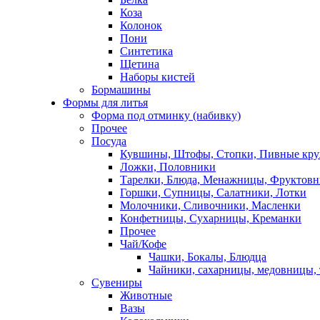
Коза
Колонок
Пони
Синтетика
Щетина
Наборы кистей
Бормашины
Формы для литья
Форма под отминку (набивку)
Прочее
Посуда
Кувшины, Штофы, Стопки, Пивные кр
Ложки, Половники
Тарелки, Блюда, Менажницы, Фруктов
Горшки, Супницы, Салатники, Лотки
Молочники, Сливочники, Масленки
Конфетницы, Сухарницы, Креманки
Прочее
Чай/Кофе
Чашки, Бокалы, Блюдца
Чайники, сахарницы, медовницы,
Сувениры
Животные
Вазы