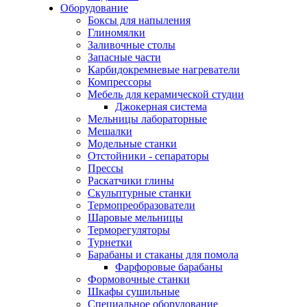
Оборудование
Боксы для напыления
Глиномялки
Заливочные столы
Запасные части
Карбидокремневые нагреватели
Компрессоры
Мебель для керамической студии
Джокерная система
Мельницы лабораторные
Мешалки
Модельные станки
Отстойники - сепараторы
Прессы
Раскатчики глины
Скульптурные станки
Термопреобразователи
Шаровые мельницы
Терморегуляторы
Турнетки
Барабаны и стаканы для помола
Фарфоровые барабаны
Формовочные станки
Шкафы сушильные
Специальное оборудование