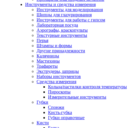
Инструменты и средства измерения
Инструменты для моделирования
Щипцы для глазурирования
Инструменты для работы с гипсом
Лабораторная посуда
Аэрографы, краскопульты
Текстурные инструменты
Перья
Штампы и формы
Другие принадлежности
Калячницы
Мастихины
Трафареты
Экструдеры, шприцы
Наборы инструментов
Средства измерения
Кольца/пастилки контроля температуры
Пироскопы
Измерительные инструменты
Губки
Спонжи
Кисть-губка
Губки оправочные
Кисти
Белка