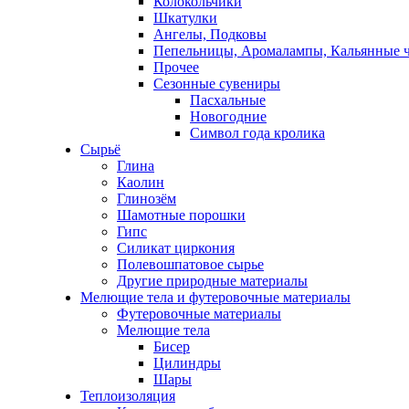
Колокольчики
Шкатулки
Ангелы, Подковы
Пепельницы, Аромалампы, Кальянные 
Прочее
Сезонные сувениры
Пасхальные
Новогодние
Символ года кролика
Сырьё
Глина
Каолин
Глинозём
Шамотные порошки
Гипс
Силикат циркония
Полевошпатовое сырье
Другие природные материалы
Мелющие тела и футеровочные материалы
Футеровочные материалы
Мелющие тела
Бисер
Цилиндры
Шары
Теплоизоляция