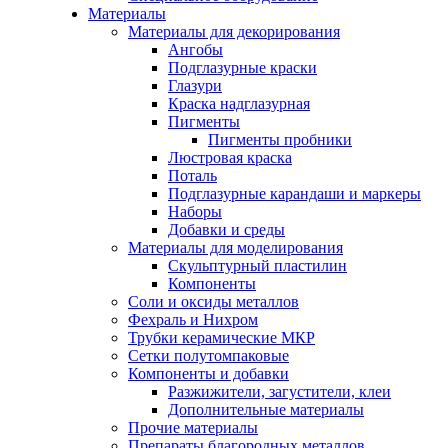
Материалы
Материалы для декорирования
Ангобы
Подглазурные краски
Глазури
Краска надглазурная
Пигменты
Пигменты пробники
Люстровая краска
Поталь
Подглазурные карандаши и маркеры
Наборы
Добавки и среды
Материалы для моделирования
Скульптурный пластилин
Компоненты
Соли и оксиды металлов
Фехраль и Нихром
Трубки керамические МКР
Сетки полутомпаковые
Компоненты и добавки
Разжижители, загустители, клеи
Дополнительные материалы
Прочие материалы
Препараты благородных металлов