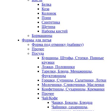
Белка
Коза
Колонок
Пони
Синтетика
Щетина
Наборы кистей
Бормашины
Формы для литья
Форма под отминку (набивку)
Прочее
Посуда
Кувшины, Штофы, Стопки, Пивные
кружки
Ложки, Половники
Тарелки, Блюда, Менажницы,
Фруктовницы
Горшки, Супницы, Салатники, Лотки
Молочники, Сливочники, Масленки
Конфетницы, Сухарницы, Креманки
Прочее
Чай/Кофе
Чашки, Бокалы, Блюдца
Чайники, сахарницы,