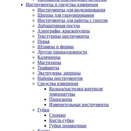
Инструменты и средства измерения
Инструменты для моделирования
Щипцы для глазурирования
Инструменты для работы с гипсом
Лабораторная посуда
Аэрографы, краскопульты
Текстурные инструменты
Перья
Штампы и формы
Другие принадлежности
Калячницы
Мастихины
Трафареты
Экструдеры, шприцы
Наборы инструментов
Средства измерения
Кольца/пастилки контроля
температуры
Пироскопы
Измерительные инструменты
Губки
Спонжи
Кисть-губка
Губки оправочные
Кисти