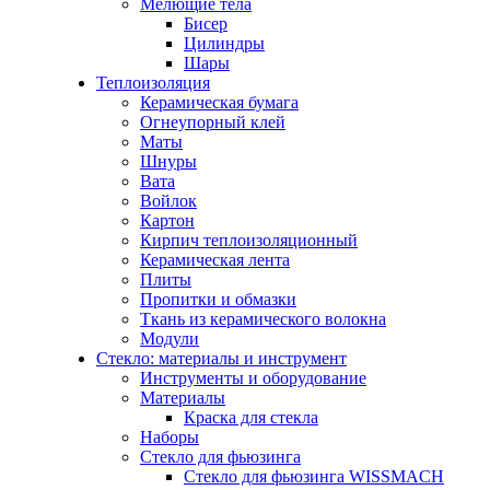
Мелющие тела
Бисер
Цилиндры
Шары
Теплоизоляция
Керамическая бумага
Огнеупорный клей
Маты
Шнуры
Вата
Войлок
Картон
Кирпич теплоизоляционный
Керамическая лента
Плиты
Пропитки и обмазки
Ткань из керамического волокна
Модули
Стекло: материалы и инструмент
Инструменты и оборудование
Материалы
Краска для стекла
Наборы
Стекло для фьюзинга
Стекло для фьюзинга WISSMACH