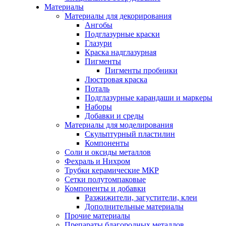
Материалы
Материалы для декорирования
Ангобы
Подглазурные краски
Глазури
Краска надглазурная
Пигменты
Пигменты пробники
Люстровая краска
Поталь
Подглазурные карандаши и маркеры
Наборы
Добавки и среды
Материалы для моделирования
Скульптурный пластилин
Компоненты
Соли и оксиды металлов
Фехраль и Нихром
Трубки керамические МКР
Сетки полутомпаковые
Компоненты и добавки
Разжижители, загустители, клеи
Дополнительные материалы
Прочие материалы
Препараты благородных металлов