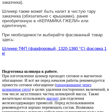
заказчика).
Шликер также может быть налит в чистую тару
заказчика (обязательно с крышками), ранее
приобретенную в «КЕРАМИКА ГЖЕЛИ» или
идентичную.
При необходимости выбирайте фасованный товар
здесь:
Шликер ТФП (фарфоровый, 1320-1380 °С) фасовка 1
кг
Подготовка шликера к работе.
При изготовлении шликер проходит ситовое и магнитное
обогащение. И всё же перед началом работы рекомендуется
провести ситовое обогащение (
процеживание через
шликерное сито
) в целях удаления посторонних включений, в
том числе загустевших частиц шликерной массы. Также
желательно использовать
магнит
для отделения
железосодержащих примесей. Перед использованием
рекомендуется хорошо перемешать состав. Возможна
корректировка шликера небольшим количеством воды или