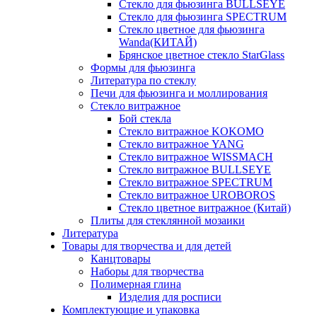
Стекло для фьюзинга BULLSEYE
Стекло для фьюзинга SPECTRUM
Стекло цветное для фьюзинга
Wanda(КИТАЙ)
Брянское цветное стекло StarGlass
Формы для фьюзинга
Литература по стеклу
Печи для фьюзинга и моллирования
Стекло витражное
Бой стекла
Стекло витражное KOKOMO
Стекло витражное YANG
Стекло витражное WISSMACH
Стекло витражное BULLSEYE
Стекло витражное SPECTRUM
Стекло витражное UROBOROS
Стекло цветное витражное (Китай)
Плиты для стеклянной мозаики
Литература
Товары для творчества и для детей
Канцтовары
Наборы для творчества
Полимерная глина
Изделия для росписи
Комплектующие и упаковка