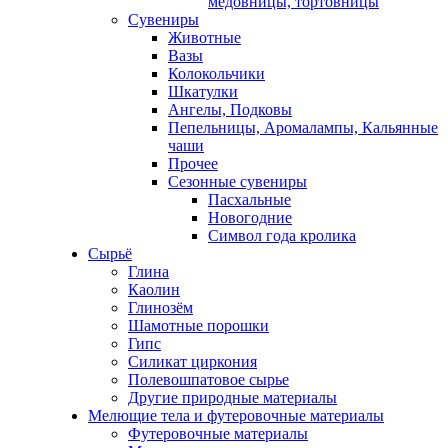
медовницы, тортовницы
Сувениры
Животные
Вазы
Колокольчики
Шкатулки
Ангелы, Подковы
Пепельницы, Аромалампы, Кальянные
чаши
Прочее
Сезонные сувениры
Пасхальные
Новогодние
Символ года кролика
Сырьё
Глина
Каолин
Глинозём
Шамотные порошки
Гипс
Силикат циркония
Полевошпатовое сырье
Другие природные материалы
Мелющие тела и футеровочные материалы
Футеровочные материалы