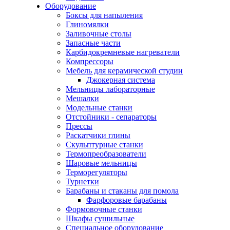
Оборудование
Боксы для напыления
Глиномялки
Заливочные столы
Запасные части
Карбидокремневые нагреватели
Компрессоры
Мебель для керамической студии
Джокерная система
Мельницы лабораторные
Мешалки
Модельные станки
Отстойники - сепараторы
Прессы
Раскатчики глины
Скульптурные станки
Термопреобразователи
Шаровые мельницы
Терморегуляторы
Турнетки
Барабаны и стаканы для помола
Фарфоровые барабаны
Формовочные станки
Шкафы сушильные
Специальное оборудование