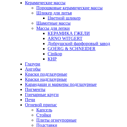
Керамические массы
Порошковые керамические массы
Шликер для литья
Цветной шликер
Шамотные массы
Массы для лепки
КЕРАМИКА ГЖЕЛИ
ARNO WITGERT
Добрушский фарфоровый завод
GOERG & SCHNEIDER
Cinikop
КНР
Глазури
Ангобы
Краски подглазурные
Краски надглазурные
Карандаши и маркеры подглазурные
Пигменты
Гончарные круги
Печи
Огневой припас
Капсель
Стойки
Плиты огнеупорные
Подставки