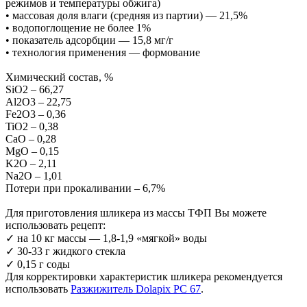
режимов и температуры обжига)
• массовая доля влаги (средняя из партии) — 21,5%
• водопоглощение не более 1%
• показатель адсорбции — 15,8 мг/г
• технология применения — формование
Химический состав, %
SiO2 – 66,27
Al2O3 – 22,75
Fe2O3 – 0,36
TiO2 – 0,38
CaO – 0,28
MgO – 0,15
K2O – 2,11
Na2O – 1,01
Потери при прокаливании – 6,7%
Для приготовления шликера из массы ТФП Вы можете
использовать рецепт:
✓ на 10 кг массы — 1,8-1,9 «мягкой» воды
✓ 30-33 г жидкого стекла
✓ 0,15 г соды
Для корректировки характеристик шликера рекомендуется
использовать
Разжижитель Dolapix PC 67
.