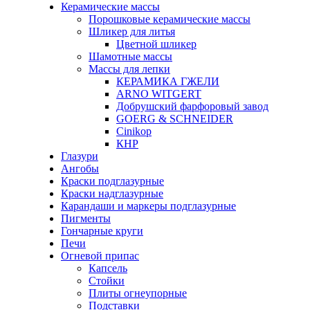
Керамические массы
Порошковые керамические массы
Шликер для литья
Цветной шликер
Шамотные массы
Массы для лепки
КЕРАМИКА ГЖЕЛИ
ARNO WITGERT
Добрушский фарфоровый завод
GOERG & SCHNEIDER
Cinikop
КНР
Глазури
Ангобы
Краски подглазурные
Краски надглазурные
Карандаши и маркеры подглазурные
Пигменты
Гончарные круги
Печи
Огневой припас
Капсель
Стойки
Плиты огнеупорные
Подставки