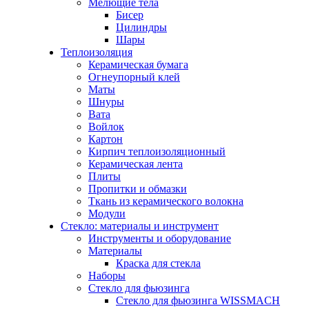
Мелющие тела
Бисер
Цилиндры
Шары
Теплоизоляция
Керамическая бумага
Огнеупорный клей
Маты
Шнуры
Вата
Войлок
Картон
Кирпич теплоизоляционный
Керамическая лента
Плиты
Пропитки и обмазки
Ткань из керамического волокна
Модули
Стекло: материалы и инструмент
Инструменты и оборудование
Материалы
Краска для стекла
Наборы
Стекло для фьюзинга
Стекло для фьюзинга WISSMACH