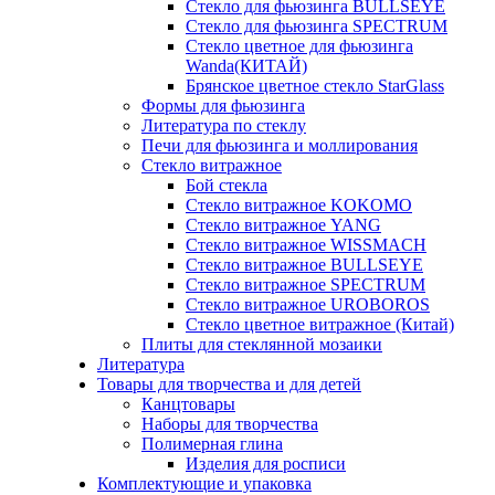
Стекло для фьюзинга BULLSEYE
Стекло для фьюзинга SPECTRUM
Стекло цветное для фьюзинга
Wanda(КИТАЙ)
Брянское цветное стекло StarGlass
Формы для фьюзинга
Литература по стеклу
Печи для фьюзинга и моллирования
Стекло витражное
Бой стекла
Стекло витражное KOKOMO
Стекло витражное YANG
Стекло витражное WISSMACH
Стекло витражное BULLSEYE
Стекло витражное SPECTRUM
Стекло витражное UROBOROS
Стекло цветное витражное (Китай)
Плиты для стеклянной мозаики
Литература
Товары для творчества и для детей
Канцтовары
Наборы для творчества
Полимерная глина
Изделия для росписи
Комплектующие и упаковка