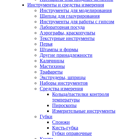
Инструменты и средства измерения
Инструменты для моделирования
Щипцы для глазурирования
Инструменты для работы с гипсом
Лабораторная посуда
Аэрографы, краскопульты
Текстурные инструменты
Перья
Штампы и формы
Другие принадлежности
Калячницы
Мастихины
Трафареты
Экструдеры, шприцы
Наборы инструментов
Средства измерения
Кольца/пастилки контроля
температуры
Пироскопы
Измерительные инструменты
Губки
Спонжи
Кисть-губка
Губки оправочные
Кисти