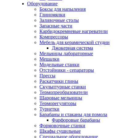
Оборудование
Боксы для напыления
Глиномялки
Заливочные столы
Запасные части
Карбидокремневые нагреватели
Компрессоры
Мебель для керамической студии
Джокерная система
Мельницы лабораторные
Мешалки
Модельные станки
Отстойники - сепараторы
Прессы
Раскатчики глины
Скульптурные станки
Термопреобразователи
Шаровые мельницы
Терморегуляторы
Турнетки
Барабаны и стаканы для помола
Фарфоровые барабаны
Формовочные станки
Шкафы сушильные
Специальное оборудование