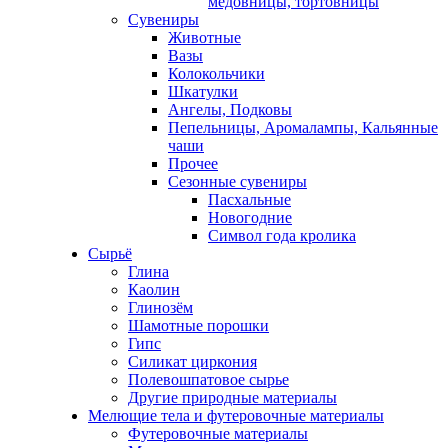
медовницы, тортовницы
Сувениры
Животные
Вазы
Колокольчики
Шкатулки
Ангелы, Подковы
Пепельницы, Аромалампы, Кальянные
чаши
Прочее
Сезонные сувениры
Пасхальные
Новогодние
Символ года кролика
Сырьё
Глина
Каолин
Глинозём
Шамотные порошки
Гипс
Силикат циркония
Полевошпатовое сырье
Другие природные материалы
Мелющие тела и футеровочные материалы
Футеровочные материалы