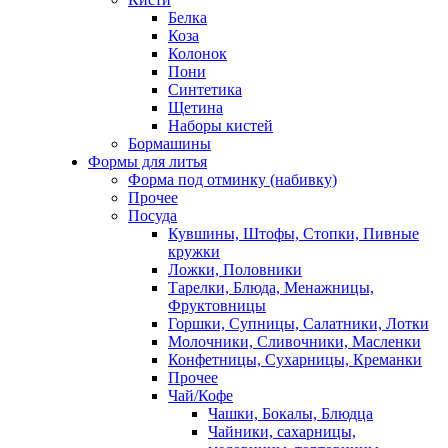
Белка
Коза
Колонок
Пони
Синтетика
Щетина
Наборы кистей
Бормашины
Формы для литья
Форма под отминку (набивку)
Прочее
Посуда
Кувшины, Штофы, Стопки, Пивные
кружки
Ложки, Половники
Тарелки, Блюда, Менажницы,
Фруктовницы
Горшки, Супницы, Салатники, Лотки
Молочники, Сливочники, Масленки
Конфетницы, Сухарницы, Креманки
Прочее
Чай/Кофе
Чашки, Бокалы, Блюдца
Чайники, сахарницы,