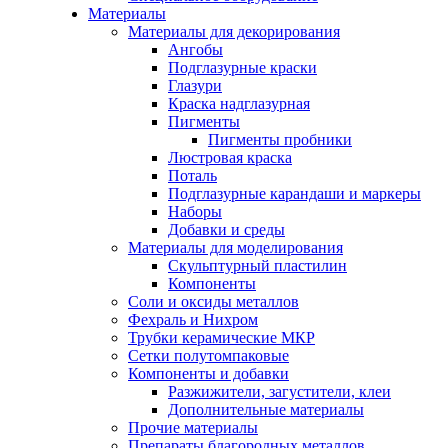
Материалы
Материалы для декорирования
Ангобы
Подглазурные краски
Глазури
Краска надглазурная
Пигменты
Пигменты пробники
Люстровая краска
Поталь
Подглазурные карандаши и маркеры
Наборы
Добавки и среды
Материалы для моделирования
Скульптурный пластилин
Компоненты
Соли и оксиды металлов
Фехраль и Нихром
Трубки керамические МКР
Сетки полутомпаковые
Компоненты и добавки
Разжижители, загустители, клеи
Дополнительные материалы
Прочие материалы
Препараты благородных металлов