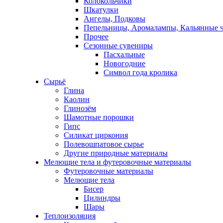
Колокольчики
Шкатулки
Ангелы, Подковы
Пепельницы, Аромалампы, Кальянные 
Прочее
Сезонные сувениры
Пасхальные
Новогодние
Символ года кролика
Сырьё
Глина
Каолин
Глинозём
Шамотные порошки
Гипс
Силикат циркония
Полевошпатовое сырье
Другие природные материалы
Мелющие тела и футеровочные материалы
Футеровочные материалы
Мелющие тела
Бисер
Цилиндры
Шары
Теплоизоляция