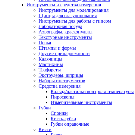
Инструменты и средства измерения
Инструменты для моделирования
Щипцы для глазурирования
Инструменты для работы с гипсом
Лабораторная посуда
Аэрографы, краскопульты
Текстурные инструменты
Перья
Штампы и формы
Другие принадлежности
Калячницы
Мастихины
Трафареты
Экструдеры, шприцы
Наборы инструментов
Средства измерения
Кольца/пастилки контроля температуры
Пироскопы
Измерительные инструменты
Губки
Спонжи
Кисть-губка
Губки оправочные
Кисти
Белка