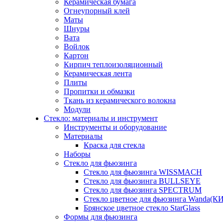
Керамическая бумага
Огнеупорный клей
Маты
Шнуры
Вата
Войлок
Картон
Кирпич теплоизоляционный
Керамическая лента
Плиты
Пропитки и обмазки
Ткань из керамического волокна
Модули
Стекло: материалы и инструмент
Инструменты и оборудование
Материалы
Краска для стекла
Наборы
Стекло для фьюзинга
Стекло для фьюзинга WISSMACH
Стекло для фьюзинга BULLSEYE
Стекло для фьюзинга SPECTRUM
Стекло цветное для фьюзинга Wanda(К
Брянское цветное стекло StarGlass
Формы для фьюзинга