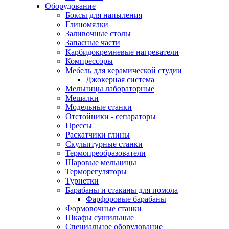
Оборудование
Боксы для напыления
Глиномялки
Заливочные столы
Запасные части
Карбидокремневые нагреватели
Компрессоры
Мебель для керамической студии
Джокерная система
Мельницы лабораторные
Мешалки
Модельные станки
Отстойники - сепараторы
Прессы
Раскатчики глины
Скульптурные станки
Термопреобразователи
Шаровые мельницы
Терморегуляторы
Турнетки
Барабаны и стаканы для помола
Фарфоровые барабаны
Формовочные станки
Шкафы сушильные
Специальное оборудование