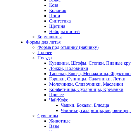
Коза
Колонок
Пони
Синтетика
Щетина
Наборы кистей
Бормашины
Формы для литья
Форма под отминку (набивку)
Прочее
Посуда
Кувшины, Штофы, Стопки, Пивные кр
Ложки, Половники
Тарелки, Блюда, Менажницы, Фруктов
Горшки, Супницы, Салатники, Лотки
Молочники, Сливочники, Масленки
Конфетницы, Сухарницы, Креманки
Прочее
Чай/Кофе
Чашки, Бокалы, Блюдца
Чайники, сахарницы, медовницы,
Сувениры
Животные
Вазы