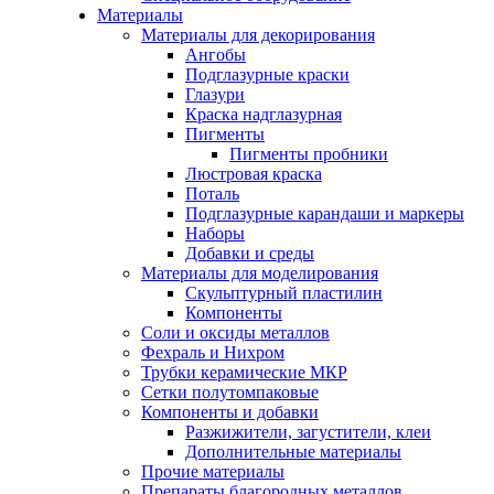
Материалы
Материалы для декорирования
Ангобы
Подглазурные краски
Глазури
Краска надглазурная
Пигменты
Пигменты пробники
Люстровая краска
Поталь
Подглазурные карандаши и маркеры
Наборы
Добавки и среды
Материалы для моделирования
Скульптурный пластилин
Компоненты
Соли и оксиды металлов
Фехраль и Нихром
Трубки керамические МКР
Сетки полутомпаковые
Компоненты и добавки
Разжижители, загустители, клеи
Дополнительные материалы
Прочие материалы
Препараты благородных металлов