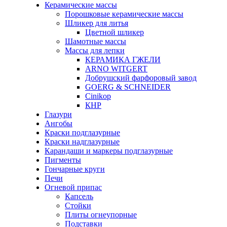
Керамические массы
Порошковые керамические массы
Шликер для литья
Цветной шликер
Шамотные массы
Массы для лепки
КЕРАМИКА ГЖЕЛИ
ARNO WITGERT
Добрушский фарфоровый завод
GOERG & SCHNEIDER
Cinikop
КНР
Глазури
Ангобы
Краски подглазурные
Краски надглазурные
Карандаши и маркеры подглазурные
Пигменты
Гончарные круги
Печи
Огневой припас
Капсель
Стойки
Плиты огнеупорные
Подставки