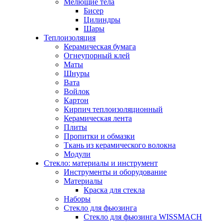
Мелющие тела
Бисер
Цилиндры
Шары
Теплоизоляция
Керамическая бумага
Огнеупорный клей
Маты
Шнуры
Вата
Войлок
Картон
Кирпич теплоизоляционный
Керамическая лента
Плиты
Пропитки и обмазки
Ткань из керамического волокна
Модули
Стекло: материалы и инструмент
Инструменты и оборудование
Материалы
Краска для стекла
Наборы
Стекло для фьюзинга
Стекло для фьюзинга WISSMACH