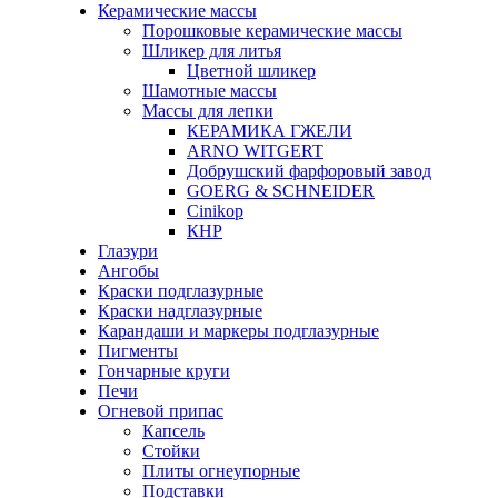
Керамические массы
Порошковые керамические массы
Шликер для литья
Цветной шликер
Шамотные массы
Массы для лепки
КЕРАМИКА ГЖЕЛИ
ARNO WITGERT
Добрушский фарфоровый завод
GOERG & SCHNEIDER
Cinikop
КНР
Глазури
Ангобы
Краски подглазурные
Краски надглазурные
Карандаши и маркеры подглазурные
Пигменты
Гончарные круги
Печи
Огневой припас
Капсель
Стойки
Плиты огнеупорные
Подставки