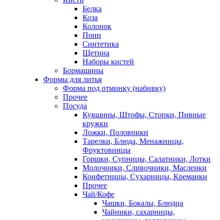
Белка
Коза
Колонок
Пони
Синтетика
Щетина
Наборы кистей
Бормашины
Формы для литья
Форма под отминку (набивку)
Прочее
Посуда
Кувшины, Штофы, Стопки, Пивные
кружки
Ложки, Половники
Тарелки, Блюда, Менажницы,
Фруктовницы
Горшки, Супницы, Салатники, Лотки
Молочники, Сливочники, Масленки
Конфетницы, Сухарницы, Креманки
Прочее
Чай/Кофе
Чашки, Бокалы, Блюдца
Чайники, сахарницы,