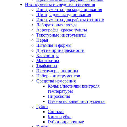
Инструменты и средства измерения
Инструменты для моделирования
Щипцы для глазурирования
Инструменты для работы с гипсом
Лабораторная посуда
Аэрографы, краскопульты
Текстурные инструменты
Перья
Штампы и формы
Другие принадлежности
Калячницы
Мастихины
Трафареты
Экструдеры, шприцы
Наборы инструментов
Средства измерения
Кольца/пастилки контроля
температуры
Пироскопы
Измерительные инструменты
Губки
Спонжи
Кисть-губка
Губки оправочные
Кисти