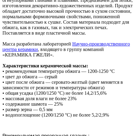
огнеупорными глинами и плавнями. Предназначен для лепки,
изготовления декоративно-художественных изделий. Продукт
обладает достаточно высокой прочностью в сухом состоянии,
нормальными формовочными свойствами, пониженной
чувствительностью к сушке. Состав материала подходит для
обжига, как в газовых, так и электрических печах.
Поставляется в виде пластичной массы.
Масса разработана лабораторией
Научно-производственного
центра керамики
, входящего в группу компаний
«КЕРАМИКА ГЖЕЛИ».
Характеристики керамической массы:
• рекомендуемая температура обжига — 1200-1250 °С
• цвет до обжига — серый
• цвет после обжига — серовато-желтый (цвет меняется в
зависимости от режимов и температуры обжига)
• общая усадка (1200/1250 °С) не более 14,2/15,6%
• массовая доля влаги не более 23%
• содержание шамота — 25%
• размер зерна — 0,5 мм
• водопоглощение (1200/1250 °С) не более 5,2/2,9%
Рекомендуемая прозрачная глазурь: