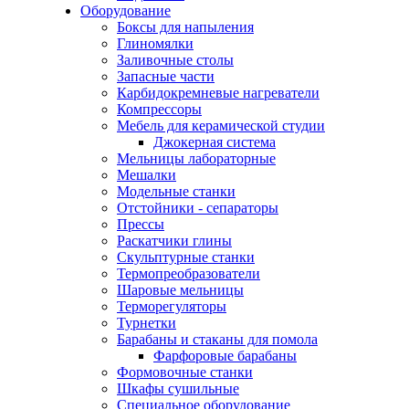
Оборудование
Боксы для напыления
Глиномялки
Заливочные столы
Запасные части
Карбидокремневые нагреватели
Компрессоры
Мебель для керамической студии
Джокерная система
Мельницы лабораторные
Мешалки
Модельные станки
Отстойники - сепараторы
Прессы
Раскатчики глины
Скульптурные станки
Термопреобразователи
Шаровые мельницы
Терморегуляторы
Турнетки
Барабаны и стаканы для помола
Фарфоровые барабаны
Формовочные станки
Шкафы сушильные
Специальное оборудование