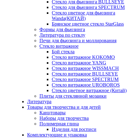
Стекло для фьюзинга BULLSEYE
Стекло для фьюзинга SPECTRUM
Стекло цветное для фьюзинга
Wanda(КИТАЙ)
Брянское цветное стекло StarGlass
Формы для фьюзинга
Литература по стеклу
Печи для фьюзинга и моллирования
Стекло витражное
Бой стекла
Стекло витражное KOKOMO
Стекло витражное YANG
Стекло витражное WISSMACH
Стекло витражное BULLSEYE
Стекло витражное SPECTRUM
Стекло витражное UROBOROS
Стекло цветное витражное (Китай)
Плиты для стеклянной мозаики
Литература
Товары для творчества и для детей
Канцтовары
Наборы для творчества
Полимерная глина
Изделия для росписи
Комплектующие и упаковка