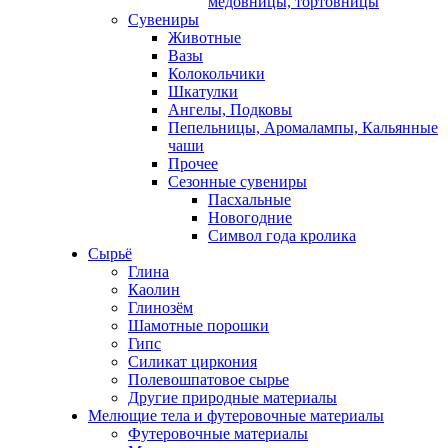
медовницы, тортовницы
Сувениры
Животные
Вазы
Колокольчики
Шкатулки
Ангелы, Подковы
Пепельницы, Аромалампы, Кальянные
чаши
Прочее
Сезонные сувениры
Пасхальные
Новогодние
Символ года кролика
Сырьё
Глина
Каолин
Глинозём
Шамотные порошки
Гипс
Силикат циркония
Полевошпатовое сырье
Другие природные материалы
Мелющие тела и футеровочные материалы
Футеровочные материалы