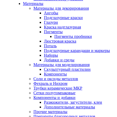
Материалы
Материалы для декорирования
Ангобы
Подглазурные краски
Глазури
Краска надглазурная
Пигменты
Пигменты пробники
Люстровая краска
Поталь
Подглазурные карандаши и маркеры
Наборы
Добавки и среды
Материалы для моделирования
Скульптурный пластилин
Компоненты
Соли и оксиды металлов
Фехраль и Нихром
Трубки керамические МКР
Сетки полутомпаковые
Компоненты и добавки
Разжижители, загустители, клеи
Дополнительные материалы
Прочие материалы
Препараты благородных металлов