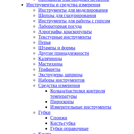
Инструменты и средства измерения
Инструменты для моделирования
Щипцы для глазурирования
Инструменты для работы с гипсом
Лабораторная посуда
Аэрографы, краскопульты
Текстурные инструменты
Перья
Штампы и формы
Другие принадлежности
Калячницы
Мастихины
Трафареты
Экструдеры, шприцы
Наборы инструментов
Средства измерения
Кольца/пастилки контроля
температуры
Пироскопы
Измерительные инструменты
Губки
Спонжи
Кисть-губка
Губки оправочные
Кисти