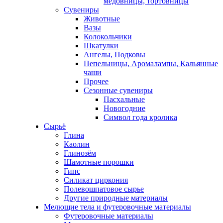
медовницы, тортовницы
Сувениры
Животные
Вазы
Колокольчики
Шкатулки
Ангелы, Подковы
Пепельницы, Аромалампы, Кальянные
чаши
Прочее
Сезонные сувениры
Пасхальные
Новогодние
Символ года кролика
Сырьё
Глина
Каолин
Глинозём
Шамотные порошки
Гипс
Силикат циркония
Полевошпатовое сырье
Другие природные материалы
Мелющие тела и футеровочные материалы
Футеровочные материалы