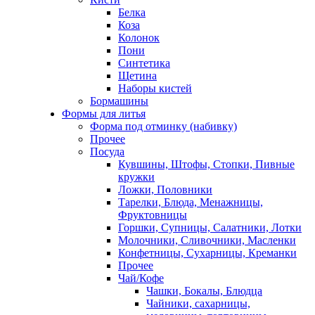
Белка
Коза
Колонок
Пони
Синтетика
Щетина
Наборы кистей
Бормашины
Формы для литья
Форма под отминку (набивку)
Прочее
Посуда
Кувшины, Штофы, Стопки, Пивные
кружки
Ложки, Половники
Тарелки, Блюда, Менажницы,
Фруктовницы
Горшки, Супницы, Салатники, Лотки
Молочники, Сливочники, Масленки
Конфетницы, Сухарницы, Креманки
Прочее
Чай/Кофе
Чашки, Бокалы, Блюдца
Чайники, сахарницы,