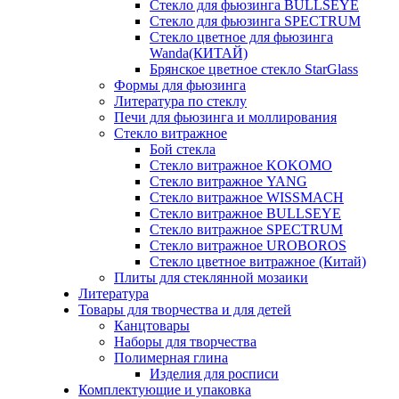
Стекло для фьюзинга BULLSEYE
Стекло для фьюзинга SPECTRUM
Стекло цветное для фьюзинга
Wanda(КИТАЙ)
Брянское цветное стекло StarGlass
Формы для фьюзинга
Литература по стеклу
Печи для фьюзинга и моллирования
Стекло витражное
Бой стекла
Стекло витражное KOKOMO
Стекло витражное YANG
Стекло витражное WISSMACH
Стекло витражное BULLSEYE
Стекло витражное SPECTRUM
Стекло витражное UROBOROS
Стекло цветное витражное (Китай)
Плиты для стеклянной мозаики
Литература
Товары для творчества и для детей
Канцтовары
Наборы для творчества
Полимерная глина
Изделия для росписи
Комплектующие и упаковка