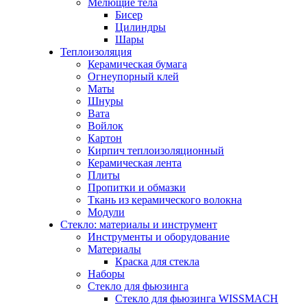
Мелющие тела
Бисер
Цилиндры
Шары
Теплоизоляция
Керамическая бумага
Огнеупорный клей
Маты
Шнуры
Вата
Войлок
Картон
Кирпич теплоизоляционный
Керамическая лента
Плиты
Пропитки и обмазки
Ткань из керамического волокна
Модули
Стекло: материалы и инструмент
Инструменты и оборудование
Материалы
Краска для стекла
Наборы
Стекло для фьюзинга
Стекло для фьюзинга WISSMACH