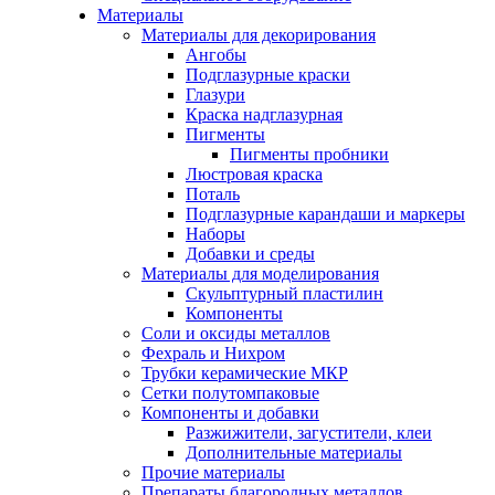
Материалы
Материалы для декорирования
Ангобы
Подглазурные краски
Глазури
Краска надглазурная
Пигменты
Пигменты пробники
Люстровая краска
Поталь
Подглазурные карандаши и маркеры
Наборы
Добавки и среды
Материалы для моделирования
Скульптурный пластилин
Компоненты
Соли и оксиды металлов
Фехраль и Нихром
Трубки керамические МКР
Сетки полутомпаковые
Компоненты и добавки
Разжижители, загустители, клеи
Дополнительные материалы
Прочие материалы
Препараты благородных металлов