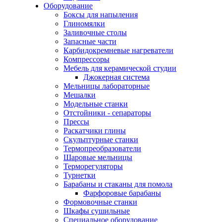
Оборудование
Боксы для напыления
Глиномялки
Заливочные столы
Запасные части
Карбидокремневые нагреватели
Компрессоры
Мебель для керамической студии
Джокерная система
Мельницы лабораторные
Мешалки
Модельные станки
Отстойники - сепараторы
Прессы
Раскатчики глины
Скульптурные станки
Термопреобразователи
Шаровые мельницы
Терморегуляторы
Турнетки
Барабаны и стаканы для помола
Фарфоровые барабаны
Формовочные станки
Шкафы сушильные
Специальное оборудование