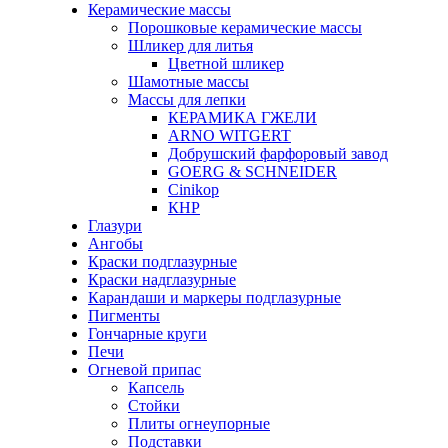
Керамические массы
Порошковые керамические массы
Шликер для литья
Цветной шликер
Шамотные массы
Массы для лепки
КЕРАМИКА ГЖЕЛИ
ARNO WITGERT
Добрушский фарфоровый завод
GOERG & SCHNEIDER
Cinikop
КНР
Глазури
Ангобы
Краски подглазурные
Краски надглазурные
Карандаши и маркеры подглазурные
Пигменты
Гончарные круги
Печи
Огневой припас
Капсель
Стойки
Плиты огнеупорные
Подставки