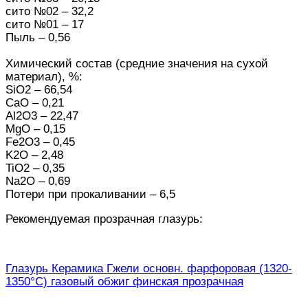
сито №02 – 32,2
сито №01 – 17
Пыль – 0,56
Химический состав (средние значения на сухой
материал), %:
SiO2 – 66,54
CaO – 0,21
Al2O3 – 22,47
MgO – 0,15
Fe2O3 – 0,45
K2O – 2,48
TiO2 – 0,35
Na2O – 0,69
Потери при прокаливании – 6,5
Рекомендуемая прозрачная глазурь:
Глазурь Керамика Гжели основн. фарфоровая (1320-
1350°С) газовый обжиг финская прозрачная