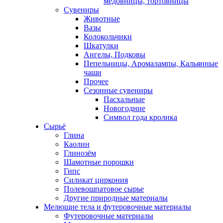
медовницы, тортовницы
Сувениры
Животные
Вазы
Колокольчики
Шкатулки
Ангелы, Подковы
Пепельницы, Аромалампы, Кальянные
чаши
Прочее
Сезонные сувениры
Пасхальные
Новогодние
Символ года кролика
Сырьё
Глина
Каолин
Глинозём
Шамотные порошки
Гипс
Силикат циркония
Полевошпатовое сырье
Другие природные материалы
Мелющие тела и футеровочные материалы
Футеровочные материалы