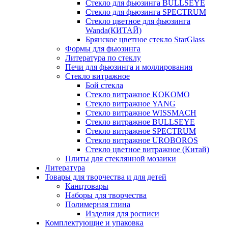
Стекло для фьюзинга BULLSEYE
Стекло для фьюзинга SPECTRUM
Стекло цветное для фьюзинга
Wanda(КИТАЙ)
Брянское цветное стекло StarGlass
Формы для фьюзинга
Литература по стеклу
Печи для фьюзинга и моллирования
Стекло витражное
Бой стекла
Стекло витражное KOKOMO
Стекло витражное YANG
Стекло витражное WISSMACH
Стекло витражное BULLSEYE
Стекло витражное SPECTRUM
Стекло витражное UROBOROS
Стекло цветное витражное (Китай)
Плиты для стеклянной мозаики
Литература
Товары для творчества и для детей
Канцтовары
Наборы для творчества
Полимерная глина
Изделия для росписи
Комплектующие и упаковка