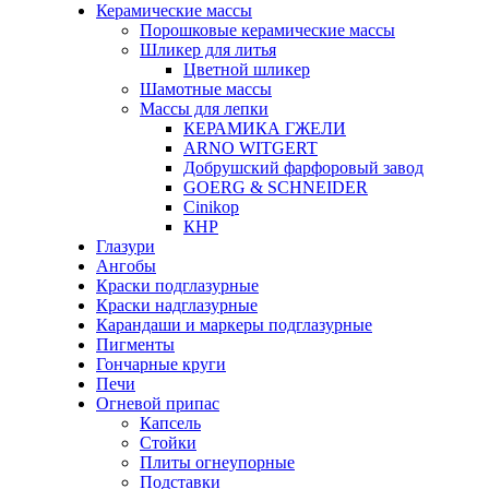
Керамические массы
Порошковые керамические массы
Шликер для литья
Цветной шликер
Шамотные массы
Массы для лепки
КЕРАМИКА ГЖЕЛИ
ARNO WITGERT
Добрушский фарфоровый завод
GOERG & SCHNEIDER
Cinikop
КНР
Глазури
Ангобы
Краски подглазурные
Краски надглазурные
Карандаши и маркеры подглазурные
Пигменты
Гончарные круги
Печи
Огневой припас
Капсель
Стойки
Плиты огнеупорные
Подставки