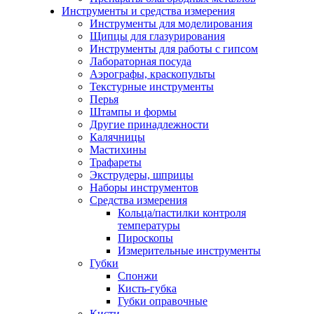
Инструменты и средства измерения
Инструменты для моделирования
Щипцы для глазурирования
Инструменты для работы с гипсом
Лабораторная посуда
Аэрографы, краскопульты
Текстурные инструменты
Перья
Штампы и формы
Другие принадлежности
Калячницы
Мастихины
Трафареты
Экструдеры, шприцы
Наборы инструментов
Средства измерения
Кольца/пастилки контроля
температуры
Пироскопы
Измерительные инструменты
Губки
Спонжи
Кисть-губка
Губки оправочные
Кисти