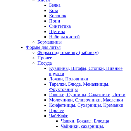
Белка
Коза
Колонок
Пони
Синтетика
Щетина
Наборы кистей
Бормашины
Формы для литья
Форма под отминку (набивку)
Прочее
Посуда
Кувшины, Штофы, Стопки, Пивные
кружки
Ложки, Половники
Тарелки, Блюда, Менажницы,
Фруктовницы
Горшки, Супницы, Салатники, Лотки
Молочники, Сливочники, Масленки
Конфетницы, Сухарницы, Креманки
Прочее
Чай/Кофе
Чашки, Бокалы, Блюдца
Чайники, сахарницы,