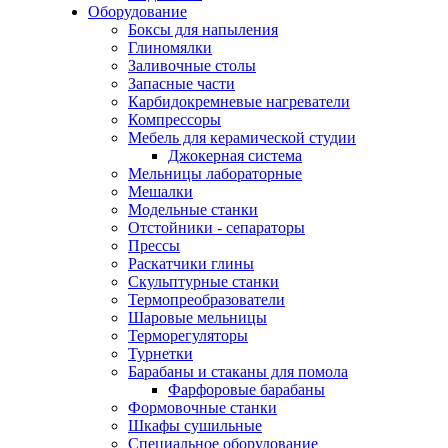
Оборудование
Боксы для напыления
Глиномялки
Заливочные столы
Запасные части
Карбидокремневые нагреватели
Компрессоры
Мебель для керамической студии
Джокерная система
Мельницы лабораторные
Мешалки
Модельные станки
Отстойники - сепараторы
Прессы
Раскатчики глины
Скульптурные станки
Термопреобразователи
Шаровые мельницы
Терморегуляторы
Турнетки
Барабаны и стаканы для помола
Фарфоровые барабаны
Формовочные станки
Шкафы сушильные
Специальное оборудование