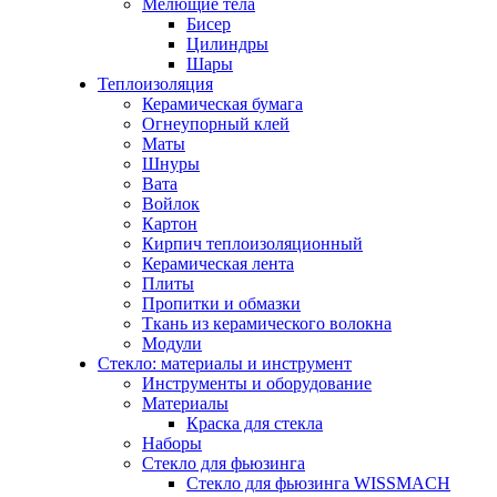
Мелющие тела
Бисер
Цилиндры
Шары
Теплоизоляция
Керамическая бумага
Огнеупорный клей
Маты
Шнуры
Вата
Войлок
Картон
Кирпич теплоизоляционный
Керамическая лента
Плиты
Пропитки и обмазки
Ткань из керамического волокна
Модули
Стекло: материалы и инструмент
Инструменты и оборудование
Материалы
Краска для стекла
Наборы
Стекло для фьюзинга
Стекло для фьюзинга WISSMACH