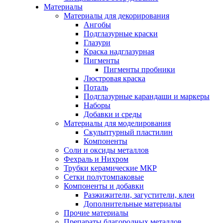
Материалы
Материалы для декорирования
Ангобы
Подглазурные краски
Глазури
Краска надглазурная
Пигменты
Пигменты пробники
Люстровая краска
Поталь
Подглазурные карандаши и маркеры
Наборы
Добавки и среды
Материалы для моделирования
Скульптурный пластилин
Компоненты
Соли и оксиды металлов
Фехраль и Нихром
Трубки керамические МКР
Сетки полутомпаковые
Компоненты и добавки
Разжижители, загустители, клеи
Дополнительные материалы
Прочие материалы
Препараты благородных металлов