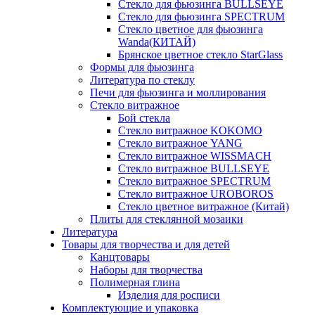
Стекло для фьюзинга BULLSEYE
Стекло для фьюзинга SPECTRUM
Стекло цветное для фьюзинга
Wanda(КИТАЙ)
Брянское цветное стекло StarGlass
Формы для фьюзинга
Литература по стеклу
Печи для фьюзинга и моллирования
Стекло витражное
Бой стекла
Стекло витражное KOKOMO
Стекло витражное YANG
Стекло витражное WISSMACH
Стекло витражное BULLSEYE
Стекло витражное SPECTRUM
Стекло витражное UROBOROS
Стекло цветное витражное (Китай)
Плиты для стеклянной мозаики
Литература
Товары для творчества и для детей
Канцтовары
Наборы для творчества
Полимерная глина
Изделия для росписи
Комплектующие и упаковка