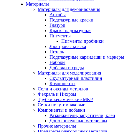
Материалы
Материалы для декорирования
Ангобы
Подглазурные краски
Глазури
Краска надглазурная
Пигменты
Пигменты пробники
Люстровая краска
Поталь
Подглазурные карандаши и маркеры
Наборы
Добавки и среды
Материалы для моделирования
Скульптурный пластилин
Компоненты
Соли и оксиды металлов
Фехраль и Нихром
Трубки керамические МКР
Сетки полутомпаковые
Компоненты и добавки
Разжижители, загустители, клеи
Дополнительные материалы
Прочие материалы
Препараты благородных металлов