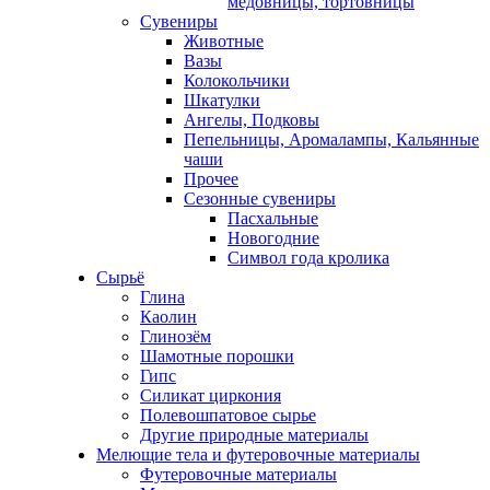
медовницы, тортовницы
Сувениры
Животные
Вазы
Колокольчики
Шкатулки
Ангелы, Подковы
Пепельницы, Аромалампы, Кальянные
чаши
Прочее
Сезонные сувениры
Пасхальные
Новогодние
Символ года кролика
Сырьё
Глина
Каолин
Глинозём
Шамотные порошки
Гипс
Силикат циркония
Полевошпатовое сырье
Другие природные материалы
Мелющие тела и футеровочные материалы
Футеровочные материалы