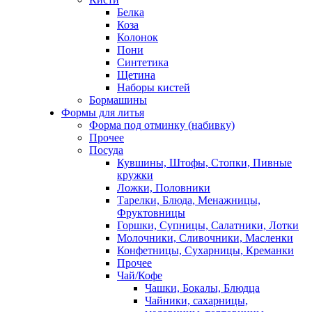
Белка
Коза
Колонок
Пони
Синтетика
Щетина
Наборы кистей
Бормашины
Формы для литья
Форма под отминку (набивку)
Прочее
Посуда
Кувшины, Штофы, Стопки, Пивные
кружки
Ложки, Половники
Тарелки, Блюда, Менажницы,
Фруктовницы
Горшки, Супницы, Салатники, Лотки
Молочники, Сливочники, Масленки
Конфетницы, Сухарницы, Креманки
Прочее
Чай/Кофе
Чашки, Бокалы, Блюдца
Чайники, сахарницы,