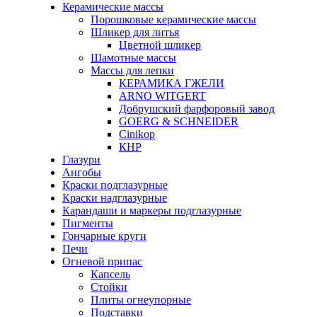
Керамические массы
Порошковые керамические массы
Шликер для литья
Цветной шликер
Шамотные массы
Массы для лепки
КЕРАМИКА ГЖЕЛИ
ARNO WITGERT
Добрушский фарфоровый завод
GOERG & SCHNEIDER
Cinikop
КНР
Глазури
Ангобы
Краски подглазурные
Краски надглазурные
Карандаши и маркеры подглазурные
Пигменты
Гончарные круги
Печи
Огневой припас
Капсель
Стойки
Плиты огнеупорные
Подставки