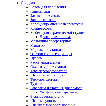
Оборудование
Боксы для напыления
Глиномялки
Заливочные столы
Запасные части
Карбидокремневые нагреватели
Компрессоры
Мебель для керамической студии
Джокерная система
Мельницы лабораторные
Мешалки
Модельные станки
Отстойники - сепараторы
Прессы
Раскатчики глины
Скульптурные станки
Термопреобразователи
Шаровые мельницы
Терморегуляторы
Турнетки
Барабаны и стаканы для помола
Фарфоровые барабаны
Формовочные станки
Шкафы сушильные
Специальное оборудование