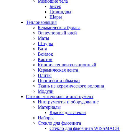
Мелющие тела
Бисер
Цилиндры
Шары
Теплоизоляция
Керамическая бумага
Огнеупорный клей
Маты
Шнуры
Вата
Войлок
Картон
Кирпич теплоизоляционный
Керамическая лента
Плиты
Пропитки и обмазки
Ткань из керамического волокна
Модули
Стекло: материалы и инструмент
Инструменты и оборудование
Материалы
Краска для стекла
Наборы
Стекло для фьюзинга
Стекло для фьюзинга WISSMACH