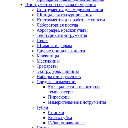
Инструменты и средства измерения
Инструменты для моделирования
Щипцы для глазурирования
Инструменты для работы с гипсом
Лабораторная посуда
Аэрографы, краскопульты
Текстурные инструменты
Перья
Штампы и формы
Другие принадлежности
Калячницы
Мастихины
Трафареты
Экструдеры, шприцы
Наборы инструментов
Средства измерения
Кольца/пастилки контроля
температуры
Пироскопы
Измерительные инструменты
Губки
Спонжи
Кисть-губка
Губки оправочные
Кисти