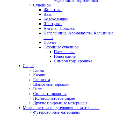
медовницы, тортовницы
Сувениры
Животные
Вазы
Колокольчики
Шкатулки
Ангелы, Подковы
Пепельницы, Аромалампы, Кальянные
чаши
Прочее
Сезонные сувениры
Пасхальные
Новогодние
Символ года кролика
Сырьё
Глина
Каолин
Глинозём
Шамотные порошки
Гипс
Силикат циркония
Полевошпатовое сырье
Другие природные материалы
Мелющие тела и футеровочные материалы
Футеровочные материалы