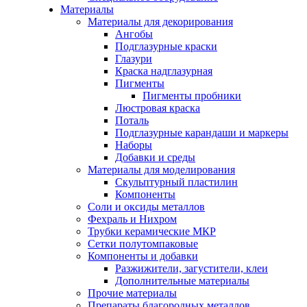
Материалы
Материалы для декорирования
Ангобы
Подглазурные краски
Глазури
Краска надглазурная
Пигменты
Пигменты пробники
Люстровая краска
Поталь
Подглазурные карандаши и маркеры
Наборы
Добавки и среды
Материалы для моделирования
Скульптурный пластилин
Компоненты
Соли и оксиды металлов
Фехраль и Нихром
Трубки керамические МКР
Сетки полутомпаковые
Компоненты и добавки
Разжижители, загустители, клеи
Дополнительные материалы
Прочие материалы
Препараты благородных металлов