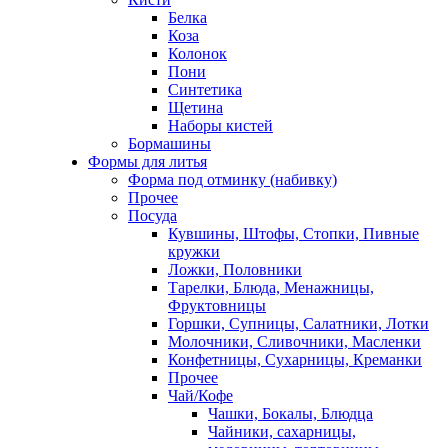
Белка
Коза
Колонок
Пони
Синтетика
Щетина
Наборы кистей
Бормашины
Формы для литья
Форма под отминку (набивку)
Прочее
Посуда
Кувшины, Штофы, Стопки, Пивные
кружки
Ложки, Половники
Тарелки, Блюда, Менажницы,
Фруктовницы
Горшки, Супницы, Салатники, Лотки
Молочники, Сливочники, Масленки
Конфетницы, Сухарницы, Креманки
Прочее
Чай/Кофе
Чашки, Бокалы, Блюдца
Чайники, сахарницы,