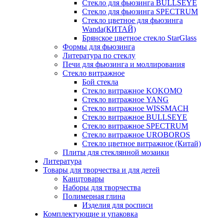
Стекло для фьюзинга BULLSEYE
Стекло для фьюзинга SPECTRUM
Стекло цветное для фьюзинга
Wanda(КИТАЙ)
Брянское цветное стекло StarGlass
Формы для фьюзинга
Литература по стеклу
Печи для фьюзинга и моллирования
Стекло витражное
Бой стекла
Стекло витражное KOKOMO
Стекло витражное YANG
Стекло витражное WISSMACH
Стекло витражное BULLSEYE
Стекло витражное SPECTRUM
Стекло витражное UROBOROS
Стекло цветное витражное (Китай)
Плиты для стеклянной мозаики
Литература
Товары для творчества и для детей
Канцтовары
Наборы для творчества
Полимерная глина
Изделия для росписи
Комплектующие и упаковка