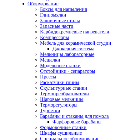
Оборудование
Боксы для напыления
Глиномялки
Заливочные столы
Запасные части
Карбидокремневые нагреватели
Компрессоры
Мебель для керамической студии
Джокерная система
Мельницы лабораторные
Мешалки
Модельные станки
Отстойники - сепараторы
Прессы
Раскатчики глины
Скульптурные станки
Термопреобразователи
Шаровые мельницы
Терморегуляторы
Турнетки
Барабаны и стаканы для помола
Фарфоровые барабаны
Формовочные станки
Шкафы сушильные
Специальное оборудование