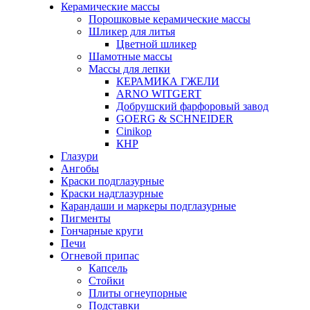
Керамические массы
Порошковые керамические массы
Шликер для литья
Цветной шликер
Шамотные массы
Массы для лепки
КЕРАМИКА ГЖЕЛИ
ARNO WITGERT
Добрушский фарфоровый завод
GOERG & SCHNEIDER
Cinikop
КНР
Глазури
Ангобы
Краски подглазурные
Краски надглазурные
Карандаши и маркеры подглазурные
Пигменты
Гончарные круги
Печи
Огневой припас
Капсель
Стойки
Плиты огнеупорные
Подставки