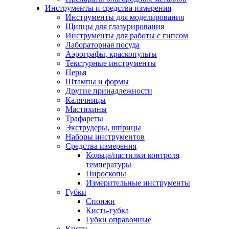
Инструменты и средства измерения
Инструменты для моделирования
Щипцы для глазурирования
Инструменты для работы с гипсом
Лабораторная посуда
Аэрографы, краскопульты
Текстурные инструменты
Перья
Штампы и формы
Другие принадлежности
Калячницы
Мастихины
Трафареты
Экструдеры, шприцы
Наборы инструментов
Средства измерения
Кольца/пастилки контроля
температуры
Пироскопы
Измерительные инструменты
Губки
Спонжи
Кисть-губка
Губки оправочные
Кисти