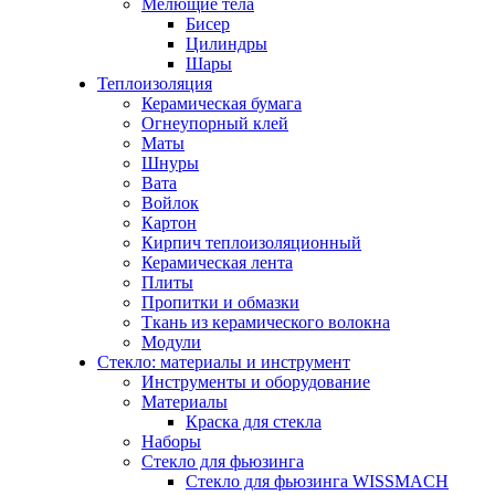
Мелющие тела
Бисер
Цилиндры
Шары
Теплоизоляция
Керамическая бумага
Огнеупорный клей
Маты
Шнуры
Вата
Войлок
Картон
Кирпич теплоизоляционный
Керамическая лента
Плиты
Пропитки и обмазки
Ткань из керамического волокна
Модули
Стекло: материалы и инструмент
Инструменты и оборудование
Материалы
Краска для стекла
Наборы
Стекло для фьюзинга
Стекло для фьюзинга WISSMACH