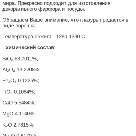
мира. Прекрасно подходит для изготовления
декоративного фарфора и посуды.
Обращаем Ваше внимание, что глазурь продается в
виде порошка.
Температура обжига -
1280
-
1330
С.
- химический состав:
SiO₂ 63.7011%;
Al₂O₃ 13.2208%;
Fe₂O₃ 0.1225%;
TiO₂ 0.1084%;
CaO 5.5484%;
MgO 4.1140%;
K₂O 2.7815%;
Na₂O 0.6170%;