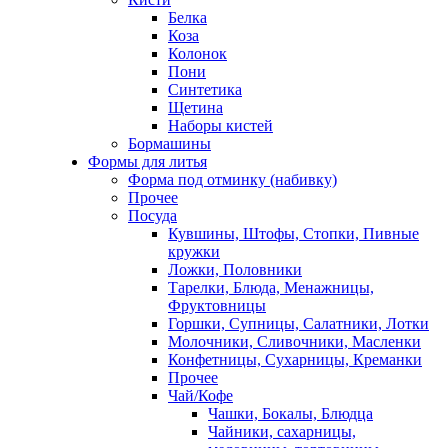
Белка
Коза
Колонок
Пони
Синтетика
Щетина
Наборы кистей
Бормашины
Формы для литья
Форма под отминку (набивку)
Прочее
Посуда
Кувшины, Штофы, Стопки, Пивные
кружки
Ложки, Половники
Тарелки, Блюда, Менажницы,
Фруктовницы
Горшки, Супницы, Салатники, Лотки
Молочники, Сливочники, Масленки
Конфетницы, Сухарницы, Креманки
Прочее
Чай/Кофе
Чашки, Бокалы, Блюдца
Чайники, сахарницы,