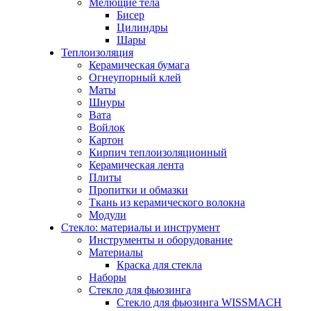
Мелющие тела
Бисер
Цилиндры
Шары
Теплоизоляция
Керамическая бумага
Огнеупорный клей
Маты
Шнуры
Вата
Войлок
Картон
Кирпич теплоизоляционный
Керамическая лента
Плиты
Пропитки и обмазки
Ткань из керамического волокна
Модули
Стекло: материалы и инструмент
Инструменты и оборудование
Материалы
Краска для стекла
Наборы
Стекло для фьюзинга
Стекло для фьюзинга WISSMACH