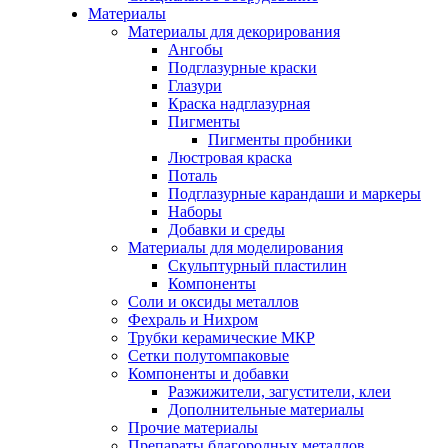
Материалы
Материалы для декорирования
Ангобы
Подглазурные краски
Глазури
Краска надглазурная
Пигменты
Пигменты пробники
Люстровая краска
Поталь
Подглазурные карандаши и маркеры
Наборы
Добавки и среды
Материалы для моделирования
Скульптурный пластилин
Компоненты
Соли и оксиды металлов
Фехраль и Нихром
Трубки керамические МКР
Сетки полутомпаковые
Компоненты и добавки
Разжижители, загустители, клеи
Дополнительные материалы
Прочие материалы
Препараты благородных металлов