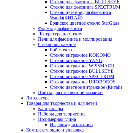
Стекло для фьюзинга BULLSEYE
Стекло для фьюзинга SPECTRUM
Стекло цветное для фьюзинга
Wanda(КИТАЙ)
Брянское цветное стекло StarGlass
Формы для фьюзинга
Литература по стеклу
Печи для фьюзинга и моллирования
Стекло витражное
Бой стекла
Стекло витражное KOKOMO
Стекло витражное YANG
Стекло витражное WISSMACH
Стекло витражное BULLSEYE
Стекло витражное SPECTRUM
Стекло витражное UROBOROS
Стекло цветное витражное (Китай)
Плиты для стеклянной мозаики
Литература
Товары для творчества и для детей
Канцтовары
Наборы для творчества
Полимерная глина
Изделия для росписи
Комплектующие и упаковка