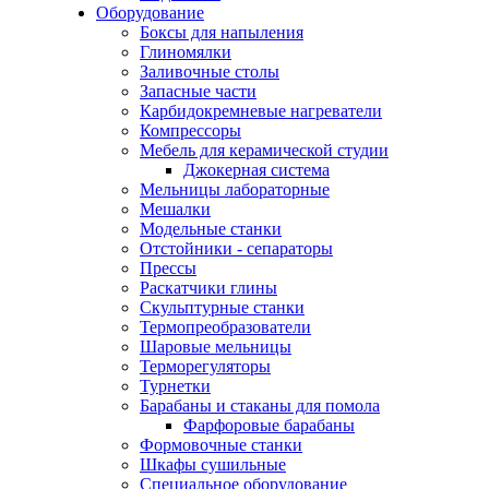
Оборудование
Боксы для напыления
Глиномялки
Заливочные столы
Запасные части
Карбидокремневые нагреватели
Компрессоры
Мебель для керамической студии
Джокерная система
Мельницы лабораторные
Мешалки
Модельные станки
Отстойники - сепараторы
Прессы
Раскатчики глины
Скульптурные станки
Термопреобразователи
Шаровые мельницы
Терморегуляторы
Турнетки
Барабаны и стаканы для помола
Фарфоровые барабаны
Формовочные станки
Шкафы сушильные
Специальное оборудование