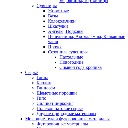
медовницы, тортовницы
Сувениры
Животные
Вазы
Колокольчики
Шкатулки
Ангелы, Подковы
Пепельницы, Аромалампы, Кальянные
чаши
Прочее
Сезонные сувениры
Пасхальные
Новогодние
Символ года кролика
Сырьё
Глина
Каолин
Глинозём
Шамотные порошки
Гипс
Силикат циркония
Полевошпатовое сырье
Другие природные материалы
Мелющие тела и футеровочные материалы
Футеровочные материалы