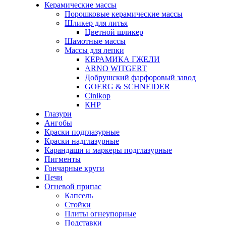
Керамические массы
Порошковые керамические массы
Шликер для литья
Цветной шликер
Шамотные массы
Массы для лепки
КЕРАМИКА ГЖЕЛИ
ARNO WITGERT
Добрушский фарфоровый завод
GOERG & SCHNEIDER
Cinikop
КНР
Глазури
Ангобы
Краски подглазурные
Краски надглазурные
Карандаши и маркеры подглазурные
Пигменты
Гончарные круги
Печи
Огневой припас
Капсель
Стойки
Плиты огнеупорные
Подставки