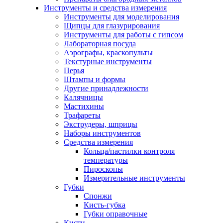
Инструменты и средства измерения
Инструменты для моделирования
Щипцы для глазурирования
Инструменты для работы с гипсом
Лабораторная посуда
Аэрографы, краскопульты
Текстурные инструменты
Перья
Штампы и формы
Другие принадлежности
Калячницы
Мастихины
Трафареты
Экструдеры, шприцы
Наборы инструментов
Средства измерения
Кольца/пастилки контроля
температуры
Пироскопы
Измерительные инструменты
Губки
Спонжи
Кисть-губка
Губки оправочные
Кисти