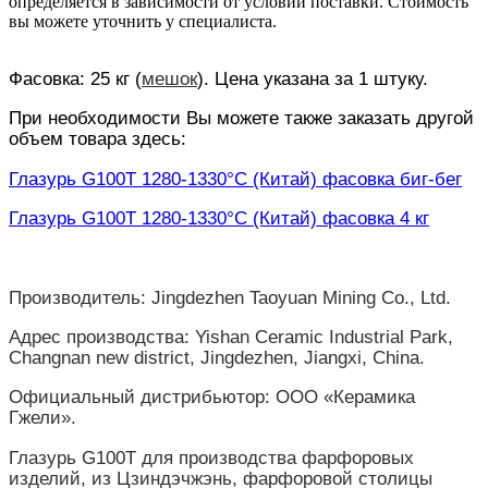
определяется в зависимости от условий поставки. Стоимость
вы можете уточнить у специалиста.
Фасовка: 25 кг (
мешок
). Цена указана за 1 штуку.
При необходимости Вы можете также заказать другой
объем товара здесь:
Глазурь G100T 1280-1330°С (Китай) фасовка биг-бег
Глазурь G100T 1280-1330°С (Китай) фасовка 4 кг
Производитель: Jingdezhen Taoyuan Mining Co., Ltd.
Адрес производства: Yishan Ceramic Industrial Park,
Changnan new district, Jingdezhen, Jiangxi, China.
Официальный дистрибьютор: ООО «Керамика
Гжели».
Глазурь G100T для производства фарфоровых
изделий, из Цзиндэчжэнь, фарфоровой столицы