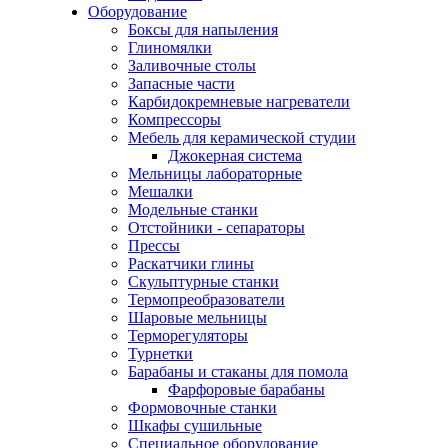
Оборудование
Боксы для напыления
Глиномялки
Заливочные столы
Запасные части
Карбидокремневые нагреватели
Компрессоры
Мебель для керамической студии
Джокерная система
Мельницы лабораторные
Мешалки
Модельные станки
Отстойники - сепараторы
Прессы
Раскатчики глины
Скульптурные станки
Термопреобразователи
Шаровые мельницы
Терморегуляторы
Турнетки
Барабаны и стаканы для помола
Фарфоровые барабаны
Формовочные станки
Шкафы сушильные
Специальное оборудование