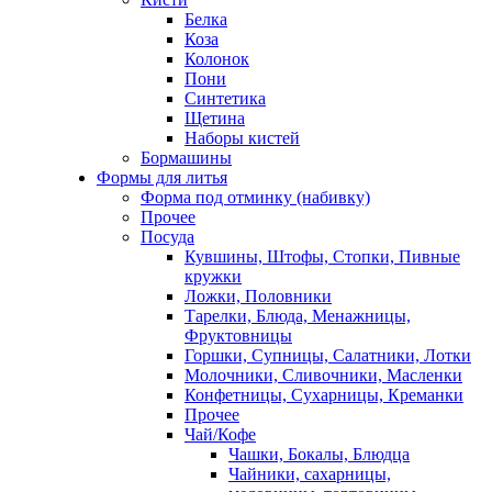
Белка
Коза
Колонок
Пони
Синтетика
Щетина
Наборы кистей
Бормашины
Формы для литья
Форма под отминку (набивку)
Прочее
Посуда
Кувшины, Штофы, Стопки, Пивные
кружки
Ложки, Половники
Тарелки, Блюда, Менажницы,
Фруктовницы
Горшки, Супницы, Салатники, Лотки
Молочники, Сливочники, Масленки
Конфетницы, Сухарницы, Креманки
Прочее
Чай/Кофе
Чашки, Бокалы, Блюдца
Чайники, сахарницы,