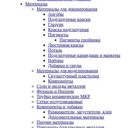
Материалы
Материалы для декорирования
Ангобы
Подглазурные краски
Глазури
Краска надглазурная
Пигменты
Пигменты пробники
Люстровая краска
Поталь
Подглазурные карандаши и маркеры
Наборы
Добавки и среды
Материалы для моделирования
Скульптурный пластилин
Компоненты
Соли и оксиды металлов
Фехраль и Нихром
Трубки керамические МКР
Сетки полутомпаковые
Компоненты и добавки
Разжижители, загустители, клеи
Дополнительные материалы
Прочие материалы
Препараты благородных металлов