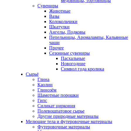
медовницы, тортовницы
Сувениры
Животные
Вазы
Колокольчики
Шкатулки
Ангелы, Подковы
Пепельницы, Аромалампы, Кальянные
чаши
Прочее
Сезонные сувениры
Пасхальные
Новогодние
Символ года кролика
Сырьё
Глина
Каолин
Глинозём
Шамотные порошки
Гипс
Силикат циркония
Полевошпатовое сырье
Другие природные материалы
Мелющие тела и футеровочные материалы
Футеровочные материалы