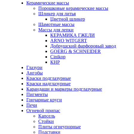
Керамические массы
Порошковые керамические массы
Шликер для литья
Цветной шликер
Шамотные массы
Массы для лепки
КЕРАМИКА ГЖЕЛИ
ARNO WITGERT
Добрушский фарфоровый завод
GOERG & SCHNEIDER
Cinikop
КНР
Глазури
Ангобы
Краски подглазурные
Краски надглазурные
Карандаши и маркеры подглазурные
Пигменты
Гончарные круги
Печи
Огневой припас
Капсель
Стойки
Плиты огнеупорные
Подставки