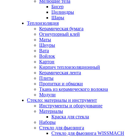
Мелющие тела
Бисер
Цилиндры
Шары
Теплоизоляция
Керамическая бумага
Огнеупорный клей
Маты
Шнуры
Вата
Войлок
Картон
Кирпич теплоизоляционный
Керамическая лента
Плиты
Пропитки и обмазки
Ткань из керамического волокна
Модули
Стекло: материалы и инструмент
Инструменты и оборудование
Материалы
Краска для стекла
Наборы
Стекло для фьюзинга
Стекло для фьюзинга WISSMACH