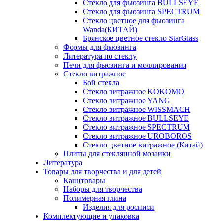
Стекло для фьюзинга BULLSEYE
Стекло для фьюзинга SPECTRUM
Стекло цветное для фьюзинга
Wanda(КИТАЙ)
Брянское цветное стекло StarGlass
Формы для фьюзинга
Литература по стеклу
Печи для фьюзинга и моллирования
Стекло витражное
Бой стекла
Стекло витражное KOKOMO
Стекло витражное YANG
Стекло витражное WISSMACH
Стекло витражное BULLSEYE
Стекло витражное SPECTRUM
Стекло витражное UROBOROS
Стекло цветное витражное (Китай)
Плиты для стеклянной мозаики
Литература
Товары для творчества и для детей
Канцтовары
Наборы для творчества
Полимерная глина
Изделия для росписи
Комплектующие и упаковка