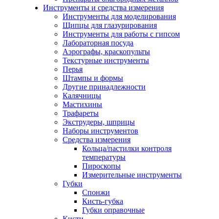
Инструменты и средства измерения
Инструменты для моделирования
Щипцы для глазурирования
Инструменты для работы с гипсом
Лабораторная посуда
Аэрографы, краскопульты
Текстурные инструменты
Перья
Штампы и формы
Другие принадлежности
Калячницы
Мастихины
Трафареты
Экструдеры, шприцы
Наборы инструментов
Средства измерения
Кольца/пастилки контроля
температуры
Пироскопы
Измерительные инструменты
Губки
Спонжи
Кисть-губка
Губки оправочные
Кисти