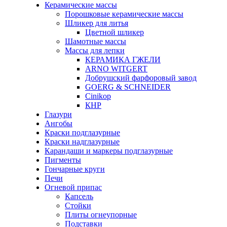
Керамические массы
Порошковые керамические массы
Шликер для литья
Цветной шликер
Шамотные массы
Массы для лепки
КЕРАМИКА ГЖЕЛИ
ARNO WITGERT
Добрушский фарфоровый завод
GOERG & SCHNEIDER
Cinikop
КНР
Глазури
Ангобы
Краски подглазурные
Краски надглазурные
Карандаши и маркеры подглазурные
Пигменты
Гончарные круги
Печи
Огневой припас
Капсель
Стойки
Плиты огнеупорные
Подставки