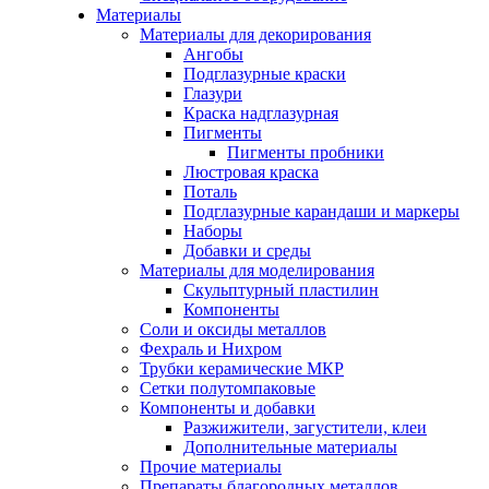
Материалы
Материалы для декорирования
Ангобы
Подглазурные краски
Глазури
Краска надглазурная
Пигменты
Пигменты пробники
Люстровая краска
Поталь
Подглазурные карандаши и маркеры
Наборы
Добавки и среды
Материалы для моделирования
Скульптурный пластилин
Компоненты
Соли и оксиды металлов
Фехраль и Нихром
Трубки керамические МКР
Сетки полутомпаковые
Компоненты и добавки
Разжижители, загустители, клеи
Дополнительные материалы
Прочие материалы
Препараты благородных металлов