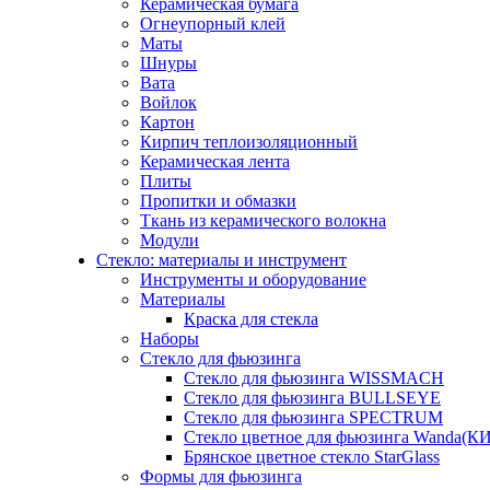
Керамическая бумага
Огнеупорный клей
Маты
Шнуры
Вата
Войлок
Картон
Кирпич теплоизоляционный
Керамическая лента
Плиты
Пропитки и обмазки
Ткань из керамического волокна
Модули
Стекло: материалы и инструмент
Инструменты и оборудование
Материалы
Краска для стекла
Наборы
Стекло для фьюзинга
Стекло для фьюзинга WISSMACH
Стекло для фьюзинга BULLSEYE
Стекло для фьюзинга SPECTRUM
Стекло цветное для фьюзинга Wanda(К
Брянское цветное стекло StarGlass
Формы для фьюзинга