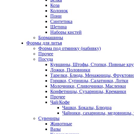
Коза
Колонок
Пони
Синтетика
Щетина
Наборы кистей
Бормашины
Формы для литья
Форма под отминку (набивку)
Прочее
Посуда
Кувшины, Штофы, Стопки, Пивные кр
Ложки, Половники
Тарелки, Блюда, Менажницы, Фруктов
Горшки, Супницы, Салатники, Лотки
Молочники, Сливочники, Масленки
Конфетницы, Сухарницы, Креманки
Прочее
Чай/Кофе
Чашки, Бокалы, Блюдца
Чайники, сахарницы, медовницы,
Сувениры
Животные
Вазы