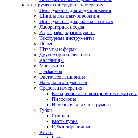
Инструменты и средства измерения
Инструменты для моделирования
Щипцы для глазурирования
Инструменты для работы с гипсом
Лабораторная посуда
Аэрографы, краскопульты
Текстурные инструменты
Перья
Штампы и формы
Другие принадлежности
Калячницы
Мастихины
Трафареты
Экструдеры, шприцы
Наборы инструментов
Средства измерения
Кольца/пастилки контроля температуры
Пироскопы
Измерительные инструменты
Губки
Спонжи
Кисть-губка
Губки оправочные
Кисти
Белка