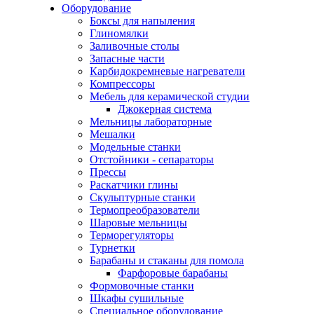
Оборудование
Боксы для напыления
Глиномялки
Заливочные столы
Запасные части
Карбидокремневые нагреватели
Компрессоры
Мебель для керамической студии
Джокерная система
Мельницы лабораторные
Мешалки
Модельные станки
Отстойники - сепараторы
Прессы
Раскатчики глины
Скульптурные станки
Термопреобразователи
Шаровые мельницы
Терморегуляторы
Турнетки
Барабаны и стаканы для помола
Фарфоровые барабаны
Формовочные станки
Шкафы сушильные
Специальное оборудование