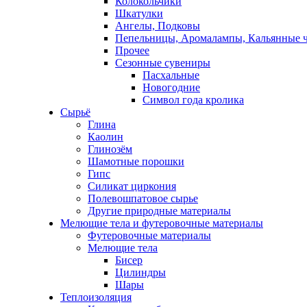
Колокольчики
Шкатулки
Ангелы, Подковы
Пепельницы, Аромалампы, Кальянные 
Прочее
Сезонные сувениры
Пасхальные
Новогодние
Символ года кролика
Сырьё
Глина
Каолин
Глинозём
Шамотные порошки
Гипс
Силикат циркония
Полевошпатовое сырье
Другие природные материалы
Мелющие тела и футеровочные материалы
Футеровочные материалы
Мелющие тела
Бисер
Цилиндры
Шары
Теплоизоляция