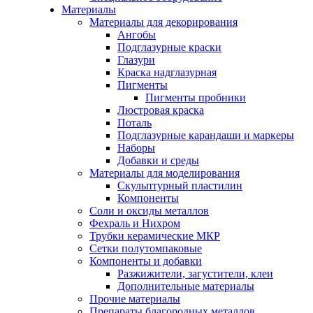
Материалы
Материалы для декорирования
Ангобы
Подглазурные краски
Глазури
Краска надглазурная
Пигменты
Пигменты пробники
Люстровая краска
Поталь
Подглазурные карандаши и маркеры
Наборы
Добавки и среды
Материалы для моделирования
Скульптурный пластилин
Компоненты
Соли и оксиды металлов
Фехраль и Нихром
Трубки керамические МКР
Сетки полутомпаковые
Компоненты и добавки
Разжижители, загустители, клеи
Дополнительные материалы
Прочие материалы
Препараты благородных металлов