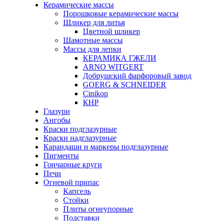
Керамические массы
Порошковые керамические массы
Шликер для литья
Цветной шликер
Шамотные массы
Массы для лепки
КЕРАМИКА ГЖЕЛИ
ARNO WITGERT
Добрушский фарфоровый завод
GOERG & SCHNEIDER
Cinikop
КНР
Глазури
Ангобы
Краски подглазурные
Краски надглазурные
Карандаши и маркеры подглазурные
Пигменты
Гончарные круги
Печи
Огневой припас
Капсель
Стойки
Плиты огнеупорные
Подставки