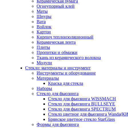
Керамическая бумага
Огнеупорный клей
Маты
Шнуры
Вата
Войлок
Картон
Кирпич теплоизоляционный
Керамическая лента
Плиты
Пропитки и обмазки
Ткань из керамического волокна
Модули
Стекло: материалы и инструмент
Инструменты и оборудование
Материалы
Краска для стекла
Наборы
Стекло для фьюзинга
Стекло для фьюзинга WISSMACH
Стекло для фьюзинга BULLSEYE
Стекло для фьюзинга SPECTRUM
Стекло цветное для фьюзинга Wanda(К
Брянское цветное стекло StarGlass
Формы для фьюзинга