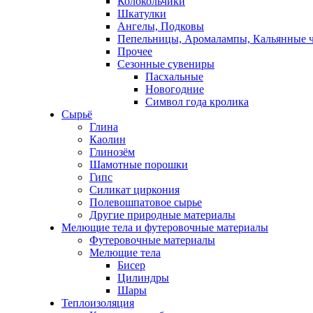
Колокольчики
Шкатулки
Ангелы, Подковы
Пепельницы, Аромалампы, Кальянные 
Прочее
Сезонные сувениры
Пасхальные
Новогодние
Символ года кролика
Сырьё
Глина
Каолин
Глинозём
Шамотные порошки
Гипс
Силикат циркония
Полевошпатовое сырье
Другие природные материалы
Мелющие тела и футеровочные материалы
Футеровочные материалы
Мелющие тела
Бисер
Цилиндры
Шары
Теплоизоляция