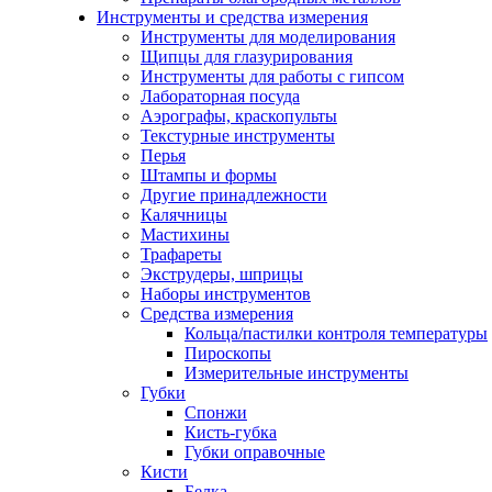
Инструменты и средства измерения
Инструменты для моделирования
Щипцы для глазурирования
Инструменты для работы с гипсом
Лабораторная посуда
Аэрографы, краскопульты
Текстурные инструменты
Перья
Штампы и формы
Другие принадлежности
Калячницы
Мастихины
Трафареты
Экструдеры, шприцы
Наборы инструментов
Средства измерения
Кольца/пастилки контроля температуры
Пироскопы
Измерительные инструменты
Губки
Спонжи
Кисть-губка
Губки оправочные
Кисти
Белка