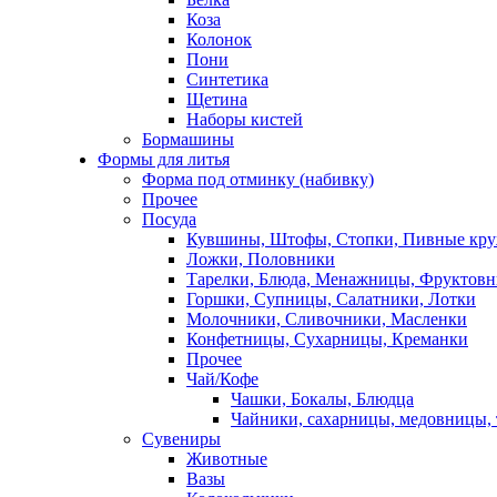
Коза
Колонок
Пони
Синтетика
Щетина
Наборы кистей
Бормашины
Формы для литья
Форма под отминку (набивку)
Прочее
Посуда
Кувшины, Штофы, Стопки, Пивные кр
Ложки, Половники
Тарелки, Блюда, Менажницы, Фруктов
Горшки, Супницы, Салатники, Лотки
Молочники, Сливочники, Масленки
Конфетницы, Сухарницы, Креманки
Прочее
Чай/Кофе
Чашки, Бокалы, Блюдца
Чайники, сахарницы, медовницы,
Сувениры
Животные
Вазы