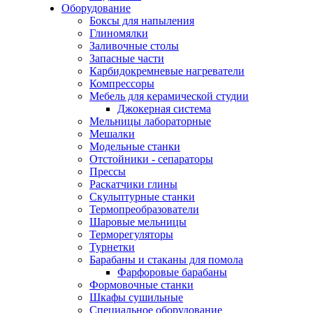
Оборудование
Боксы для напыления
Глиномялки
Заливочные столы
Запасные части
Карбидокремневые нагреватели
Компрессоры
Мебель для керамической студии
Джокерная система
Мельницы лабораторные
Мешалки
Модельные станки
Отстойники - сепараторы
Прессы
Раскатчики глины
Скульптурные станки
Термопреобразователи
Шаровые мельницы
Терморегуляторы
Турнетки
Барабаны и стаканы для помола
Фарфоровые барабаны
Формовочные станки
Шкафы сушильные
Специальное оборудование