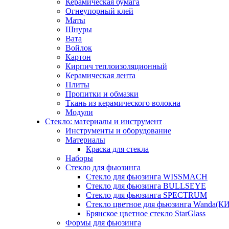
Керамическая бумага
Огнеупорный клей
Маты
Шнуры
Вата
Войлок
Картон
Кирпич теплоизоляционный
Керамическая лента
Плиты
Пропитки и обмазки
Ткань из керамического волокна
Модули
Стекло: материалы и инструмент
Инструменты и оборудование
Материалы
Краска для стекла
Наборы
Стекло для фьюзинга
Стекло для фьюзинга WISSMACH
Стекло для фьюзинга BULLSEYE
Стекло для фьюзинга SPECTRUM
Стекло цветное для фьюзинга Wanda(К
Брянское цветное стекло StarGlass
Формы для фьюзинга