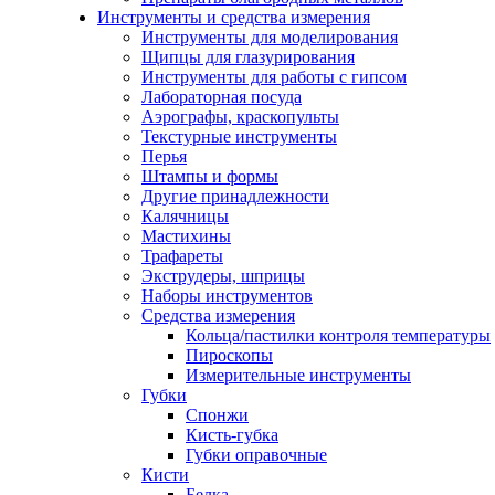
Инструменты и средства измерения
Инструменты для моделирования
Щипцы для глазурирования
Инструменты для работы с гипсом
Лабораторная посуда
Аэрографы, краскопульты
Текстурные инструменты
Перья
Штампы и формы
Другие принадлежности
Калячницы
Мастихины
Трафареты
Экструдеры, шприцы
Наборы инструментов
Средства измерения
Кольца/пастилки контроля температуры
Пироскопы
Измерительные инструменты
Губки
Спонжи
Кисть-губка
Губки оправочные
Кисти
Белка