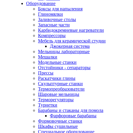
Оборудование
Боксы для напыления
Глиномялки
Заливочные столы
Запасные части
Карбидокремневые нагреватели
Компрессоры
Мебель для керамической студии
Джокерная система
Мельницы лабораторные
Мешалки
Модельные станки
Отстойники - сепараторы
Прессы
Раскатчики глины
Скульптурные станки
Термопреобразователи
Шаровые мельницы
Терморегуляторы
Турнетки
Барабаны и стаканы для помола
Фарфоровые барабаны
Формовочные станки
Шкафы сушильные
Специальное оборудование