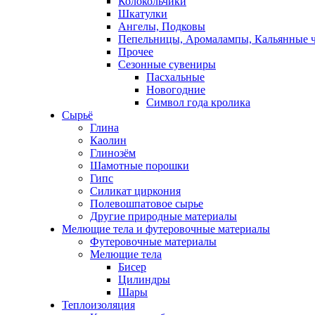
Колокольчики
Шкатулки
Ангелы, Подковы
Пепельницы, Аромалампы, Кальянные 
Прочее
Сезонные сувениры
Пасхальные
Новогодние
Символ года кролика
Сырьё
Глина
Каолин
Глинозём
Шамотные порошки
Гипс
Силикат циркония
Полевошпатовое сырье
Другие природные материалы
Мелющие тела и футеровочные материалы
Футеровочные материалы
Мелющие тела
Бисер
Цилиндры
Шары
Теплоизоляция