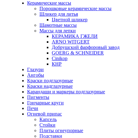
Керамические массы
Порошковые керамические массы
Шликер для литья
Цветной шликер
Шамотные массы
Массы для лепки
КЕРАМИКА ГЖЕЛИ
ARNO WITGERT
Добрушский фарфоровый завод
GOERG & SCHNEIDER
Cinikop
КНР
Глазури
Ангобы
Краски подглазурные
Краски надглазурные
Карандаши и маркеры подглазурные
Пигменты
Гончарные круги
Печи
Огневой припас
Капсель
Стойки
Плиты огнеупорные
Подставки