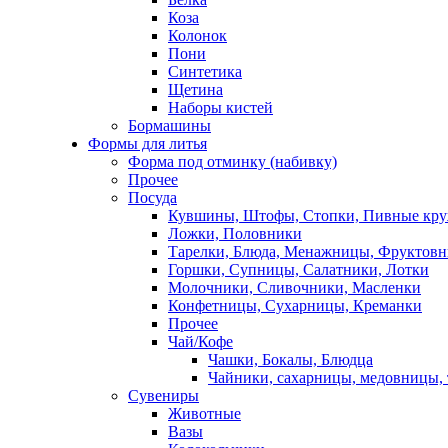
Коза
Колонок
Пони
Синтетика
Щетина
Наборы кистей
Бормашины
Формы для литья
Форма под отминку (набивку)
Прочее
Посуда
Кувшины, Штофы, Стопки, Пивные кр
Ложки, Половники
Тарелки, Блюда, Менажницы, Фруктов
Горшки, Супницы, Салатники, Лотки
Молочники, Сливочники, Масленки
Конфетницы, Сухарницы, Креманки
Прочее
Чай/Кофе
Чашки, Бокалы, Блюдца
Чайники, сахарницы, медовницы,
Сувениры
Животные
Вазы