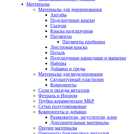
Материалы
Материалы для декорирования
Ангобы
Подглазурные краски
Глазури
Краска надглазурная
Пигменты
Пигменты пробники
Люстровая краска
Поталь
Подглазурные карандаши и маркеры
Наборы
Добавки и среды
Материалы для моделирования
Скульптурный пластилин
Компоненты
Соли и оксиды металлов
Фехраль и Нихром
Трубки керамические МКР
Сетки полутомпаковые
Компоненты и добавки
Разжижители, загустители, клеи
Дополнительные материалы
Прочие материалы
Препараты благородных металлов