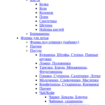
Белка
Коза
Колонок
Пони
Синтетика
Щетина
Наборы кистей
Бормашины
Формы для литья
Форма под отминку (набивку)
Прочее
Посуда
Кувшины, Штофы, Стопки, Пивные
кружки
Ложки, Половники
Тарелки, Блюда, Менажницы,
Фруктовницы
Горшки, Супницы, Салатники, Лотки
Молочники, Сливочники, Масленки
Конфетницы, Сухарницы, Креманки
Прочее
Чай/Кофе
Чашки, Бокалы, Блюдца
Чайники, сахарницы,