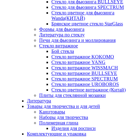
Стекло для фьюзинга BULLSEYE
Стекло для фьюзинга SPECTRUM
Стекло цветное для фьюзинга
Wanda(КИТАЙ)
Брянское цветное стекло StarGlass
Формы для фьюзинга
Литература по стеклу
Печи для фьюзинга и моллирования
Стекло витражное
Бой стекла
Стекло витражное KOKOMO
Стекло витражное YANG
Стекло витражное WISSMACH
Стекло витражное BULLSEYE
Стекло витражное SPECTRUM
Стекло витражное UROBOROS
Стекло цветное витражное (Китай)
Плиты для стеклянной мозаики
Литература
Товары для творчества и для детей
Канцтовары
Наборы для творчества
Полимерная глина
Изделия для росписи
Комплектующие и упаковка