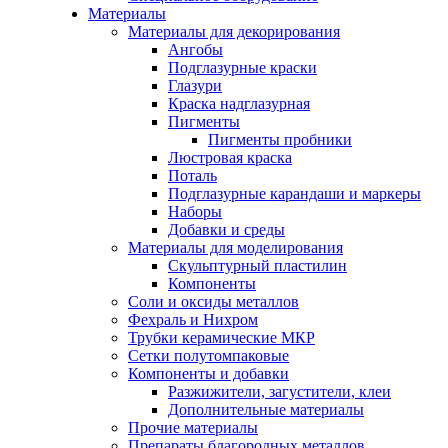
Материалы
Материалы для декорирования
Ангобы
Подглазурные краски
Глазури
Краска надглазурная
Пигменты
Пигменты пробники
Люстровая краска
Поталь
Подглазурные карандаши и маркеры
Наборы
Добавки и среды
Материалы для моделирования
Скульптурный пластилин
Компоненты
Соли и оксиды металлов
Фехраль и Нихром
Трубки керамические МКР
Сетки полутомпаковые
Компоненты и добавки
Разжижители, загустители, клеи
Дополнительные материалы
Прочие материалы
Препараты благородных металлов