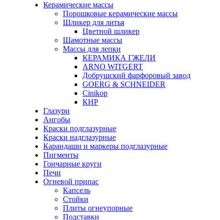
Керамические массы
Порошковые керамические массы
Шликер для литья
Цветной шликер
Шамотные массы
Массы для лепки
КЕРАМИКА ГЖЕЛИ
ARNO WITGERT
Добрушский фарфоровый завод
GOERG & SCHNEIDER
Cinikop
КНР
Глазури
Ангобы
Краски подглазурные
Краски надглазурные
Карандаши и маркеры подглазурные
Пигменты
Гончарные круги
Печи
Огневой припас
Капсель
Стойки
Плиты огнеупорные
Подставки