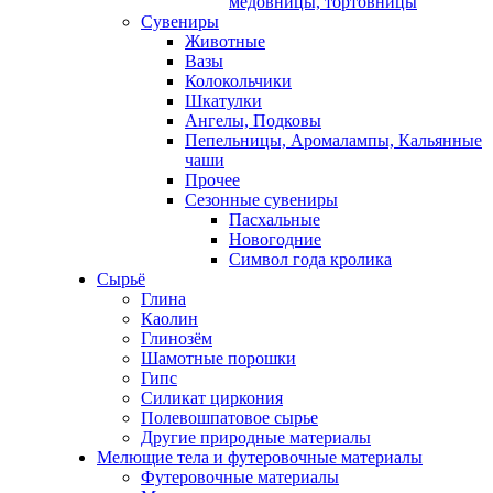
медовницы, тортовницы
Сувениры
Животные
Вазы
Колокольчики
Шкатулки
Ангелы, Подковы
Пепельницы, Аромалампы, Кальянные
чаши
Прочее
Сезонные сувениры
Пасхальные
Новогодние
Символ года кролика
Сырьё
Глина
Каолин
Глинозём
Шамотные порошки
Гипс
Силикат циркония
Полевошпатовое сырье
Другие природные материалы
Мелющие тела и футеровочные материалы
Футеровочные материалы