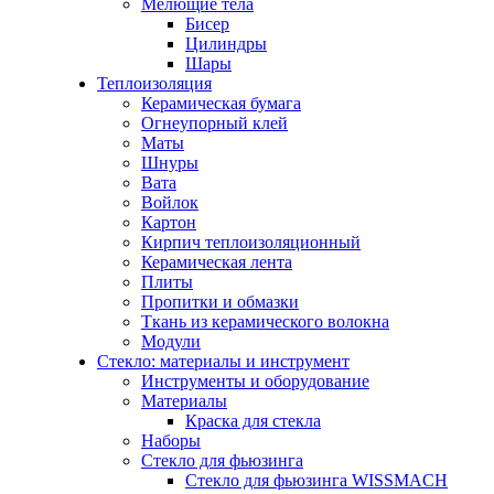
Мелющие тела
Бисер
Цилиндры
Шары
Теплоизоляция
Керамическая бумага
Огнеупорный клей
Маты
Шнуры
Вата
Войлок
Картон
Кирпич теплоизоляционный
Керамическая лента
Плиты
Пропитки и обмазки
Ткань из керамического волокна
Модули
Стекло: материалы и инструмент
Инструменты и оборудование
Материалы
Краска для стекла
Наборы
Стекло для фьюзинга
Стекло для фьюзинга WISSMACH