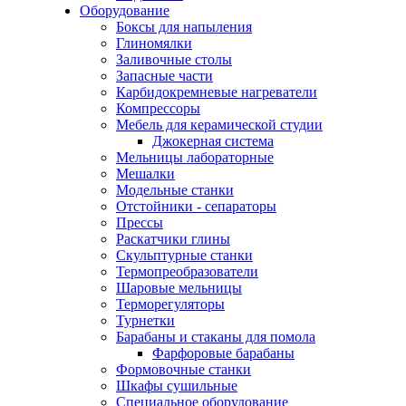
Оборудование
Боксы для напыления
Глиномялки
Заливочные столы
Запасные части
Карбидокремневые нагреватели
Компрессоры
Мебель для керамической студии
Джокерная система
Мельницы лабораторные
Мешалки
Модельные станки
Отстойники - сепараторы
Прессы
Раскатчики глины
Скульптурные станки
Термопреобразователи
Шаровые мельницы
Терморегуляторы
Турнетки
Барабаны и стаканы для помола
Фарфоровые барабаны
Формовочные станки
Шкафы сушильные
Специальное оборудование