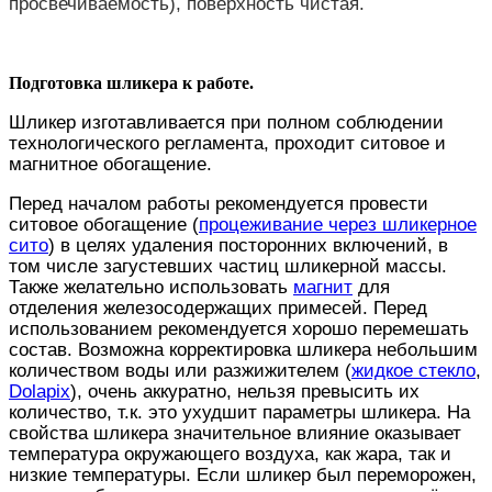
просвечиваемость), поверхность чистая.
Подготовка шликера к работе.
Шликер изготавливается при полном соблюдении
технологического регламента, проходит ситовое и
магнитное обогащение.
Перед началом работы рекомендуется провести
ситовое обогащение (
процеживание через шликерное
сито
) в целях удаления посторонних включений, в
том числе загустевших частиц шликерной массы.
Также желательно использовать
магнит
для
отделения железосодержащих примесей. Перед
использованием рекомендуется хорошо перемешать
состав. Возможна корректировка шликера небольшим
количеством воды или разжижителем (
жидкое стекло
,
Dolapix
), очень аккуратно, нельзя превысить их
количество, т.к. это ухудшит параметры шликера. На
свойства шликера значительное влияние оказывает
температура окружающего воздуха, как жара, так и
низкие температуры. Если шликер был переморожен,