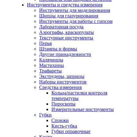
Инструменты и средства измерения
Инструменты для моделирования
Щипцы для глазурирования
Инструменты для работы с гипсом
Лабораторная посуда
Аэрографы, краскопульты
Текстурные инструменты
Перья
Штампы и формы
Другие принадлежности
Калячницы
Мастихины
Трафареты
Экструдеры, шприцы
Наборы инструментов
Средства измерения
Кольца/пастилки контроля
температуры
Пироскопы
Измерительные инструменты
Губки
Спонжи
Кисть-губка
Губки оправочные
Кисти