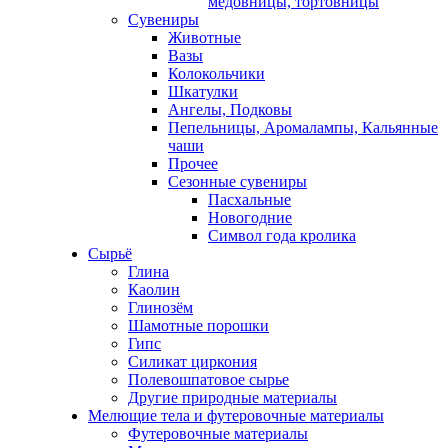
медовницы, тортовницы
Сувениры
Животные
Вазы
Колокольчики
Шкатулки
Ангелы, Подковы
Пепельницы, Аромалампы, Кальянные
чаши
Прочее
Сезонные сувениры
Пасхальные
Новогодние
Символ года кролика
Сырьё
Глина
Каолин
Глинозём
Шамотные порошки
Гипс
Силикат циркония
Полевошпатовое сырье
Другие природные материалы
Мелющие тела и футеровочные материалы
Футеровочные материалы