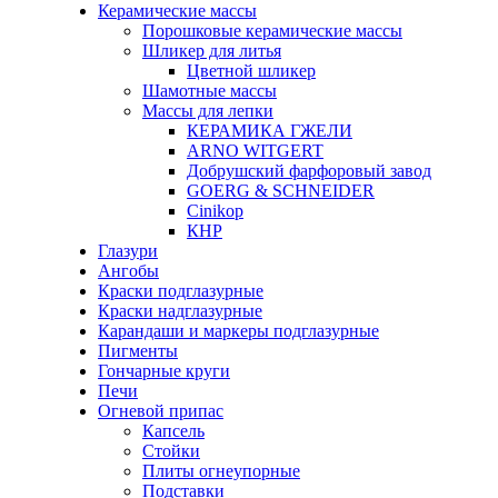
Керамические массы
Порошковые керамические массы
Шликер для литья
Цветной шликер
Шамотные массы
Массы для лепки
КЕРАМИКА ГЖЕЛИ
ARNO WITGERT
Добрушский фарфоровый завод
GOERG & SCHNEIDER
Cinikop
КНР
Глазури
Ангобы
Краски подглазурные
Краски надглазурные
Карандаши и маркеры подглазурные
Пигменты
Гончарные круги
Печи
Огневой припас
Капсель
Стойки
Плиты огнеупорные
Подставки