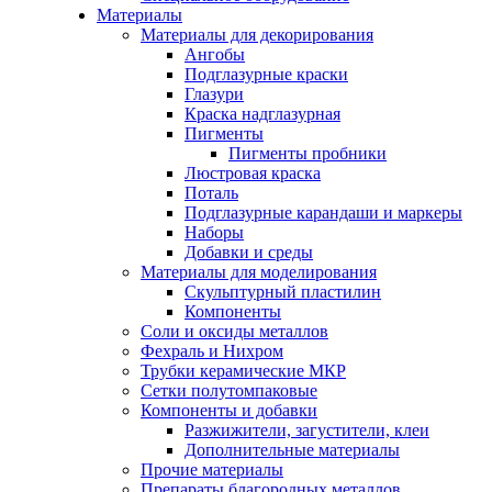
Материалы
Материалы для декорирования
Ангобы
Подглазурные краски
Глазури
Краска надглазурная
Пигменты
Пигменты пробники
Люстровая краска
Поталь
Подглазурные карандаши и маркеры
Наборы
Добавки и среды
Материалы для моделирования
Скульптурный пластилин
Компоненты
Соли и оксиды металлов
Фехраль и Нихром
Трубки керамические МКР
Сетки полутомпаковые
Компоненты и добавки
Разжижители, загустители, клеи
Дополнительные материалы
Прочие материалы
Препараты благородных металлов