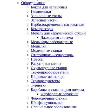
Оборудование
Боксы для напыления
Глиномялки
Заливочные столы
Запасные части
Карбидокремневые нагреватели
Компрессоры
Мебель для керамической студии
Джокерная система
Мельницы лабораторные
Мешалки
Модельные станки
Отстойники - сепараторы
Прессы
Раскатчики глины
Скульптурные станки
Термопреобразователи
Шаровые мельницы
Терморегуляторы
Турнетки
Барабаны и стаканы для помола
Фарфоровые барабаны
Формовочные станки
Шкафы сушильные
Специальное оборудование