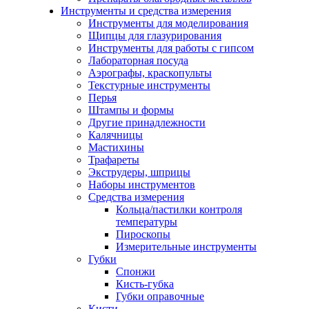
Инструменты и средства измерения
Инструменты для моделирования
Щипцы для глазурирования
Инструменты для работы с гипсом
Лабораторная посуда
Аэрографы, краскопульты
Текстурные инструменты
Перья
Штампы и формы
Другие принадлежности
Калячницы
Мастихины
Трафареты
Экструдеры, шприцы
Наборы инструментов
Средства измерения
Кольца/пастилки контроля
температуры
Пироскопы
Измерительные инструменты
Губки
Спонжи
Кисть-губка
Губки оправочные
Кисти