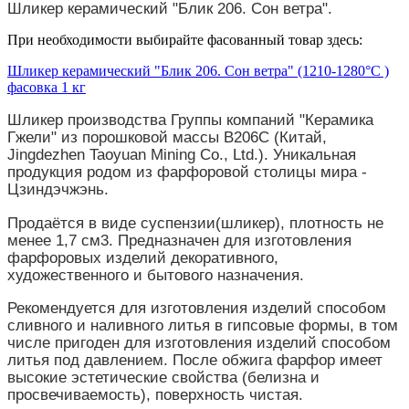
Шликер керамический "Блик 206. Сон ветра".
При необходимости выбирайте фасованный товар здесь:
Шликер керамический "Блик 206. Сон ветра" (1210-1280°С )
фасовка 1 кг
Шликер производства Группы компаний "Керамика
Гжели" из порошковой массы В206С (Китай,
Jingdezhen Taoyuan Mining Co., Ltd.). Уникальная
продукция родом из фарфоровой столицы мира -
Цзиндэчжэнь.
Продаётся в виде суспензии(шликер), плотность не
менее 1,7 см3. Предназначен для изготовления
фарфоровых изделий декоративного,
художественного и бытового назначения.
Рекомендуется для изготовления изделий способом
сливного и наливного литья в гипсовые формы, в том
числе пригоден для изготовления изделий способом
литья под давлением. После обжига фарфор имеет
высокие эстетические свойства (белизна и
просвечиваемость), поверхность чистая.