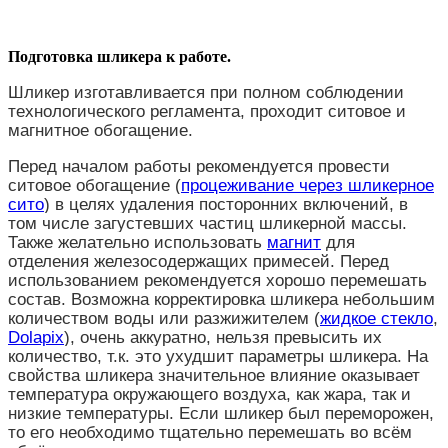
Подготовка шликера к работе.
Шликер изготавливается при полном соблюдении
технологического регламента, проходит ситовое и
магнитное обогащение.
Перед началом работы рекомендуется провести
ситовое обогащение (
процеживание
через шликерное
сито
) в целях удаления посторонних включений, в
том числе загустевших частиц шликерной массы.
Также желательно использовать
магнит
для
отделения железосодержащих примесей. Перед
использованием рекомендуется хорошо перемешать
состав. Возможна корректировка шликера небольшим
количеством воды или разжижителем (
жидкое стекло
,
Dolapix
), очень аккуратно, нельзя превысить их
количество, т.к. это ухудшит параметры шликера.
На
свойства шликера значительное влияние оказывает
температура окружающего воздуха, как жара, так и
низкие температуры. Если шликер был переморожен,
то его необходимо тщательно перемешать во всём