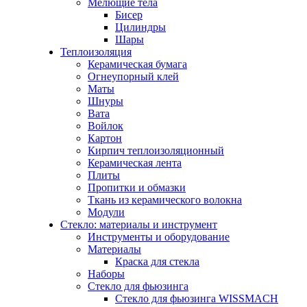
Мелющие тела
Бисер
Цилиндры
Шары
Теплоизоляция
Керамическая бумага
Огнеупорный клей
Маты
Шнуры
Вата
Войлок
Картон
Кирпич теплоизоляционный
Керамическая лента
Плиты
Пропитки и обмазки
Ткань из керамического волокна
Модули
Стекло: материалы и инструмент
Инструменты и оборудование
Материалы
Краска для стекла
Наборы
Стекло для фьюзинга
Стекло для фьюзинга WISSMACH