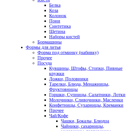
Белка
Коза
Колонок
Пони
Синтетика
Щетина
Наборы кистей
Бормашины
Формы для литья
Форма под отминку (набивку)
Прочее
Посуда
Кувшины, Штофы, Стопки, Пивные
кружки
Ложки, Половники
Тарелки, Блюда, Менажницы,
Фруктовницы
Горшки, Супницы, Салатники, Лотки
Молочники, Сливочники, Масленки
Конфетницы, Сухарницы, Креманки
Прочее
Чай/Кофе
Чашки, Бокалы, Блюдца
Чайники, сахарницы,