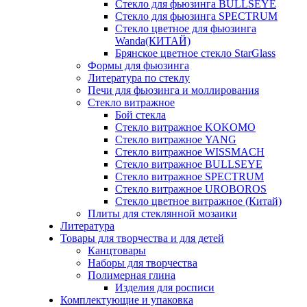
Стекло для фьюзинга BULLSEYE
Стекло для фьюзинга SPECTRUM
Стекло цветное для фьюзинга
Wanda(КИТАЙ)
Брянское цветное стекло StarGlass
Формы для фьюзинга
Литература по стеклу
Печи для фьюзинга и моллирования
Стекло витражное
Бой стекла
Стекло витражное KOKOMO
Стекло витражное YANG
Стекло витражное WISSMACH
Стекло витражное BULLSEYE
Стекло витражное SPECTRUM
Стекло витражное UROBOROS
Стекло цветное витражное (Китай)
Плиты для стеклянной мозаики
Литература
Товары для творчества и для детей
Канцтовары
Наборы для творчества
Полимерная глина
Изделия для росписи
Комплектующие и упаковка