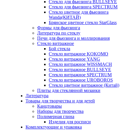
Стекло для фьюзинга BULLSEYE
Стекло для фьюзинга SPECTRUM
Стекло цветное для фьюзинга
Wanda(КИТАЙ)
Брянское цветное стекло StarGlass
Формы для фьюзинга
Литература по стеклу
Печи для фьюзинга и моллирования
Стекло витражное
Бой стекла
Стекло витражное KOKOMO
Стекло витражное YANG
Стекло витражное WISSMACH
Стекло витражное BULLSEYE
Стекло витражное SPECTRUM
Стекло витражное UROBOROS
Стекло цветное витражное (Китай)
Плиты для стеклянной мозаики
Литература
Товары для творчества и для детей
Канцтовары
Наборы для творчества
Полимерная глина
Изделия для росписи
Комплектующие и упаковка