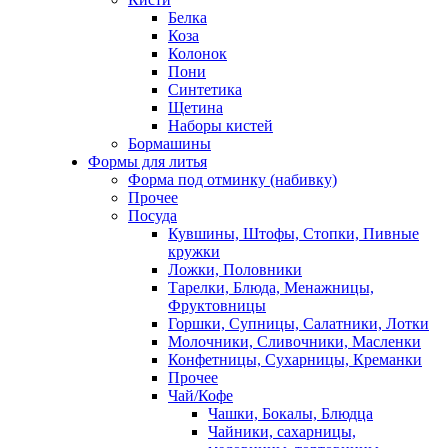
Белка
Коза
Колонок
Пони
Синтетика
Щетина
Наборы кистей
Бормашины
Формы для литья
Форма под отминку (набивку)
Прочее
Посуда
Кувшины, Штофы, Стопки, Пивные
кружки
Ложки, Половники
Тарелки, Блюда, Менажницы,
Фруктовницы
Горшки, Супницы, Салатники, Лотки
Молочники, Сливочники, Масленки
Конфетницы, Сухарницы, Креманки
Прочее
Чай/Кофе
Чашки, Бокалы, Блюдца
Чайники, сахарницы,