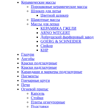
Керамические массы
Порошковые керамические массы
Шликер для литья
Цветной шликер
Шамотные массы
Массы для лепки
КЕРАМИКА ГЖЕЛИ
ARNO WITGERT
Добрушский фарфоровый завод
GOERG & SCHNEIDER
Cinikop
КНР
Глазури
Ангобы
Краски подглазурные
Краски надглазурные
Карандаши и маркеры подглазурные
Пигменты
Гончарные круги
Печи
Огневой припас
Капсель
Стойки
Плиты огнеупорные
Подставки