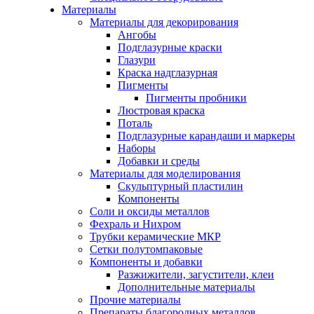
Материалы
Материалы для декорирования
Ангобы
Подглазурные краски
Глазури
Краска надглазурная
Пигменты
Пигменты пробники
Люстровая краска
Поталь
Подглазурные карандаши и маркеры
Наборы
Добавки и среды
Материалы для моделирования
Скульптурный пластилин
Компоненты
Соли и оксиды металлов
Фехраль и Нихром
Трубки керамические МКР
Сетки полутомпаковые
Компоненты и добавки
Разжижители, загустители, клеи
Дополнительные материалы
Прочие материалы
Препараты благородных металлов