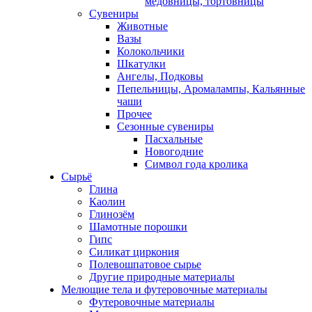
медовницы, тортовницы
Сувениры
Животные
Вазы
Колокольчики
Шкатулки
Ангелы, Подковы
Пепельницы, Аромалампы, Кальянные
чаши
Прочее
Сезонные сувениры
Пасхальные
Новогодние
Символ года кролика
Сырьё
Глина
Каолин
Глинозём
Шамотные порошки
Гипс
Силикат циркония
Полевошпатовое сырье
Другие природные материалы
Мелющие тела и футеровочные материалы
Футеровочные материалы