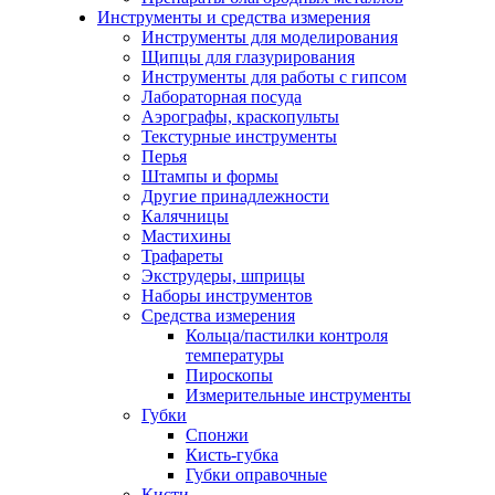
Инструменты и средства измерения
Инструменты для моделирования
Щипцы для глазурирования
Инструменты для работы с гипсом
Лабораторная посуда
Аэрографы, краскопульты
Текстурные инструменты
Перья
Штампы и формы
Другие принадлежности
Калячницы
Мастихины
Трафареты
Экструдеры, шприцы
Наборы инструментов
Средства измерения
Кольца/пастилки контроля
температуры
Пироскопы
Измерительные инструменты
Губки
Спонжи
Кисть-губка
Губки оправочные
Кисти