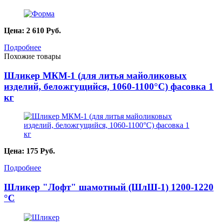
Цена:
2 610
Руб.
Подробнее
Похожие товары
Шликер МКМ-1 (для литья майоликовых
изделий, беложгущийся, 1060-1100°С) фасовка 1
кг
Цена:
175
Руб.
Подробнее
Шликер "Лофт" шамотный (ШлШ-1) 1200-1220
°С