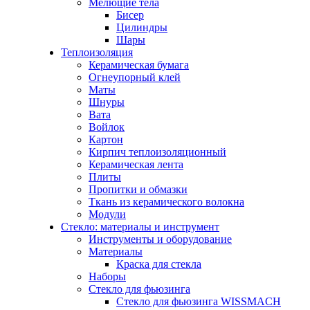
Мелющие тела
Бисер
Цилиндры
Шары
Теплоизоляция
Керамическая бумага
Огнеупорный клей
Маты
Шнуры
Вата
Войлок
Картон
Кирпич теплоизоляционный
Керамическая лента
Плиты
Пропитки и обмазки
Ткань из керамического волокна
Модули
Стекло: материалы и инструмент
Инструменты и оборудование
Материалы
Краска для стекла
Наборы
Стекло для фьюзинга
Стекло для фьюзинга WISSMACH