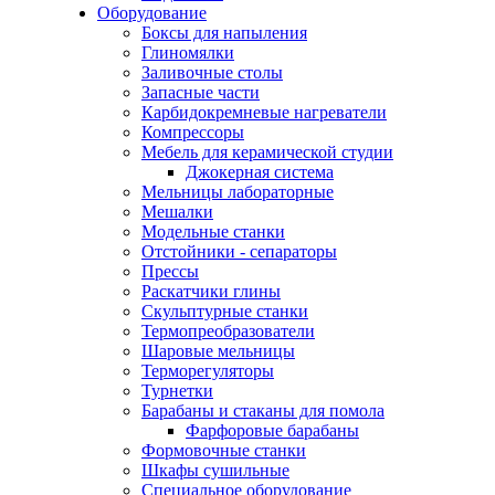
Оборудование
Боксы для напыления
Глиномялки
Заливочные столы
Запасные части
Карбидокремневые нагреватели
Компрессоры
Мебель для керамической студии
Джокерная система
Мельницы лабораторные
Мешалки
Модельные станки
Отстойники - сепараторы
Прессы
Раскатчики глины
Скульптурные станки
Термопреобразователи
Шаровые мельницы
Терморегуляторы
Турнетки
Барабаны и стаканы для помола
Фарфоровые барабаны
Формовочные станки
Шкафы сушильные
Специальное оборудование