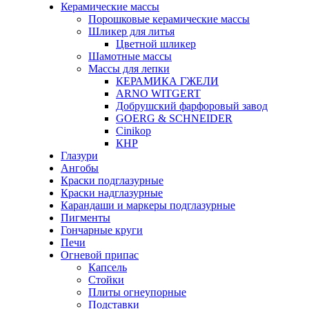
Керамические массы
Порошковые керамические массы
Шликер для литья
Цветной шликер
Шамотные массы
Массы для лепки
КЕРАМИКА ГЖЕЛИ
ARNO WITGERT
Добрушский фарфоровый завод
GOERG & SCHNEIDER
Cinikop
КНР
Глазури
Ангобы
Краски подглазурные
Краски надглазурные
Карандаши и маркеры подглазурные
Пигменты
Гончарные круги
Печи
Огневой припас
Капсель
Стойки
Плиты огнеупорные
Подставки