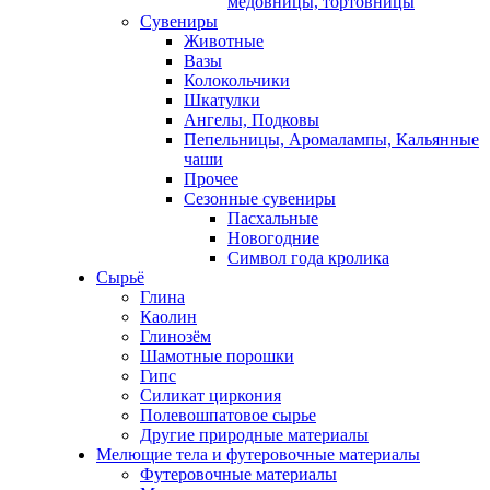
медовницы, тортовницы
Сувениры
Животные
Вазы
Колокольчики
Шкатулки
Ангелы, Подковы
Пепельницы, Аромалампы, Кальянные
чаши
Прочее
Сезонные сувениры
Пасхальные
Новогодние
Символ года кролика
Сырьё
Глина
Каолин
Глинозём
Шамотные порошки
Гипс
Силикат циркония
Полевошпатовое сырье
Другие природные материалы
Мелющие тела и футеровочные материалы
Футеровочные материалы