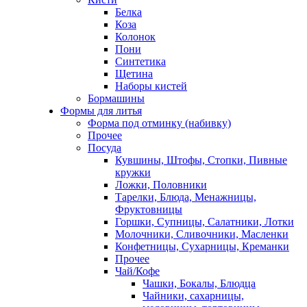
Белка
Коза
Колонок
Пони
Синтетика
Щетина
Наборы кистей
Бормашины
Формы для литья
Форма под отминку (набивку)
Прочее
Посуда
Кувшины, Штофы, Стопки, Пивные
кружки
Ложки, Половники
Тарелки, Блюда, Менажницы,
Фруктовницы
Горшки, Супницы, Салатники, Лотки
Молочники, Сливочники, Масленки
Конфетницы, Сухарницы, Креманки
Прочее
Чай/Кофе
Чашки, Бокалы, Блюдца
Чайники, сахарницы,