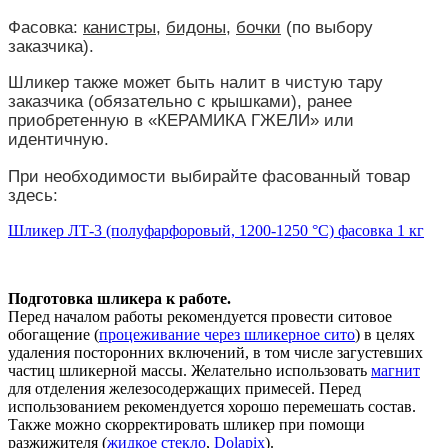
Фасовка:
канистры
,
бидоны
,
бочки
(по выбору
заказчика).
Шликер также может быть налит в чистую тару
заказчика (обязательно с крышками), ранее
приобретенную в «КЕРАМИКА ГЖЕЛИ» или
идентичную.
При необходимости выбирайте фасованный товар
здесь:
Шликер ЛТ-3 (полуфарфоровый, 1200-1250 °С) фасовка 1 кг
Подготовка шликера к работе.
Перед началом работы рекомендуется провести ситовое
обогащение (
процеживание через шликерное сито
) в целях
удаления посторонних включений, в том числе загустевших
частиц шликерной массы. Желательно использовать
магнит
для отделения железосодержащих примесей. Перед
использованием рекомендуется хорошо перемешать состав.
Также можно скорректировать шликер при помощи
разжижителя (
жидкое стекло
,
Dolapix
).