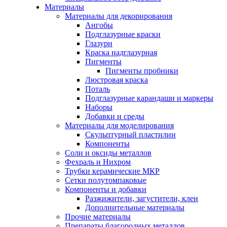
Материалы
Материалы для декорирования
Ангобы
Подглазурные краски
Глазури
Краска надглазурная
Пигменты
Пигменты пробники
Люстровая краска
Поталь
Подглазурные карандаши и маркеры
Наборы
Добавки и среды
Материалы для моделирования
Скульптурный пластилин
Компоненты
Соли и оксиды металлов
Фехраль и Нихром
Трубки керамические МКР
Сетки полутомпаковые
Компоненты и добавки
Разжижители, загустители, клеи
Дополнительные материалы
Прочие материалы
Препараты благородных металлов