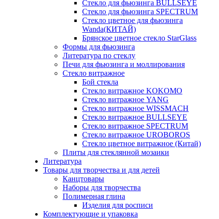
Стекло для фьюзинга BULLSEYE
Стекло для фьюзинга SPECTRUM
Стекло цветное для фьюзинга
Wanda(КИТАЙ)
Брянское цветное стекло StarGlass
Формы для фьюзинга
Литература по стеклу
Печи для фьюзинга и моллирования
Стекло витражное
Бой стекла
Стекло витражное KOKOMO
Стекло витражное YANG
Стекло витражное WISSMACH
Стекло витражное BULLSEYE
Стекло витражное SPECTRUM
Стекло витражное UROBOROS
Стекло цветное витражное (Китай)
Плиты для стеклянной мозаики
Литература
Товары для творчества и для детей
Канцтовары
Наборы для творчества
Полимерная глина
Изделия для росписи
Комплектующие и упаковка