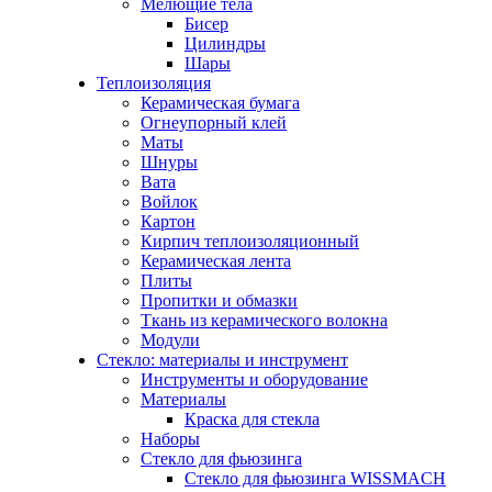
Мелющие тела
Бисер
Цилиндры
Шары
Теплоизоляция
Керамическая бумага
Огнеупорный клей
Маты
Шнуры
Вата
Войлок
Картон
Кирпич теплоизоляционный
Керамическая лента
Плиты
Пропитки и обмазки
Ткань из керамического волокна
Модули
Стекло: материалы и инструмент
Инструменты и оборудование
Материалы
Краска для стекла
Наборы
Стекло для фьюзинга
Стекло для фьюзинга WISSMACH