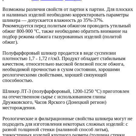
Возможны различия свойств от партии к партии. Для плоских
и наливных изделий необходимо корректировать параметры
шликера — допускается влажность до 35%-37%.
Рекомендуется перед политым обжигом проводить утильный
обжиг 800-900 °С, также необходимо обратить внимание на
подбор режима обжига глазурованных изделий (политой
обжиг).
Полуфарфоровый шликер продается в виде суспензии
плотностью 1,7 - 1,72 г/см3. Продукт обладает стабильным
качеством, относительно высокой белизной после обжига,
необходимой прочностью в сухом состоянии, хорошими
реологическими свойствами, хорошей связующей
способностью.
Шликер ЛТ-3 (полуфарфоровый, 1200-1250 °С) приготовлен
на отечественном сырье с использованием глины
Дружковского, Часов Ярского (Донецкий регион)
месторождения.
Реологические и фильтрационные свойства шликера могут не
подходить для изготовления некоторых сложных изделий: с
разной толщиной стенки (наливной способ литья),
тонкостенных изделий крупного размера (толщина стенки