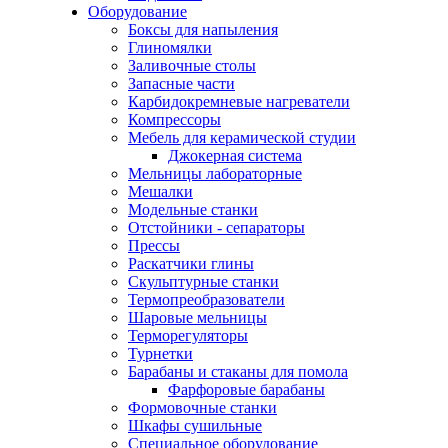
Оборудование
Боксы для напыления
Глиномялки
Заливочные столы
Запасные части
Карбидокремневые нагреватели
Компрессоры
Мебель для керамической студии
Джокерная система
Мельницы лабораторные
Мешалки
Модельные станки
Отстойники - сепараторы
Прессы
Раскатчики глины
Скульптурные станки
Термопреобразователи
Шаровые мельницы
Терморегуляторы
Турнетки
Барабаны и стаканы для помола
Фарфоровые барабаны
Формовочные станки
Шкафы сушильные
Специальное оборудование