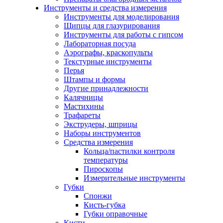
Инструменты и средства измерения
Инструменты для моделирования
Щипцы для глазурирования
Инструменты для работы с гипсом
Лабораторная посуда
Аэрографы, краскопульты
Текстурные инструменты
Перья
Штампы и формы
Другие принадлежности
Калячницы
Мастихины
Трафареты
Экструдеры, шприцы
Наборы инструментов
Средства измерения
Кольца/пастилки контроля
температуры
Пироскопы
Измерительные инструменты
Губки
Спонжи
Кисть-губка
Губки оправочные
Кисти