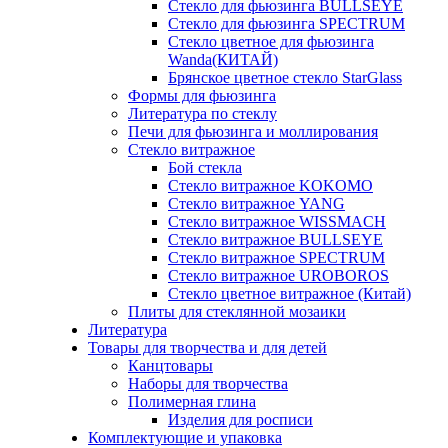
Стекло для фьюзинга BULLSEYE
Стекло для фьюзинга SPECTRUM
Стекло цветное для фьюзинга
Wanda(КИТАЙ)
Брянское цветное стекло StarGlass
Формы для фьюзинга
Литература по стеклу
Печи для фьюзинга и моллирования
Стекло витражное
Бой стекла
Стекло витражное KOKOMO
Стекло витражное YANG
Стекло витражное WISSMACH
Стекло витражное BULLSEYE
Стекло витражное SPECTRUM
Стекло витражное UROBOROS
Стекло цветное витражное (Китай)
Плиты для стеклянной мозаики
Литература
Товары для творчества и для детей
Канцтовары
Наборы для творчества
Полимерная глина
Изделия для росписи
Комплектующие и упаковка