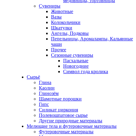
медовницы, тортовницы
Сувениры
Животные
Вазы
Колокольчики
Шкатулки
Ангелы, Подковы
Пепельницы, Аромалампы, Кальянные
чаши
Прочее
Сезонные сувениры
Пасхальные
Новогодние
Символ года кролика
Сырьё
Глина
Каолин
Глинозём
Шамотные порошки
Гипс
Силикат циркония
Полевошпатовое сырье
Другие природные материалы
Мелющие тела и футеровочные материалы
Футеровочные материалы