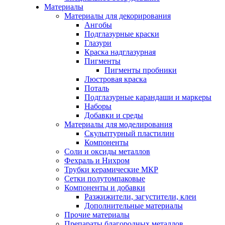
Материалы
Материалы для декорирования
Ангобы
Подглазурные краски
Глазури
Краска надглазурная
Пигменты
Пигменты пробники
Люстровая краска
Поталь
Подглазурные карандаши и маркеры
Наборы
Добавки и среды
Материалы для моделирования
Скульптурный пластилин
Компоненты
Соли и оксиды металлов
Фехраль и Нихром
Трубки керамические МКР
Сетки полутомпаковые
Компоненты и добавки
Разжижители, загустители, клеи
Дополнительные материалы
Прочие материалы
Препараты благородных металлов