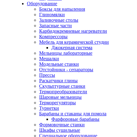
Оборудование
Боксы для напыления
Глиномялки
Заливочные столы
Запасные части
Карбидокремневые нагреватели
Компрессоры
Мебель для керамической студии
Джокерная система
Мельницы лабораторные
Мешалки
Модельные станки
Отстойники - сепараторы
Прессы
Раскатчики глины
Скульптурные станки
Термопреобразователи
Шаровые мельницы
Терморегуляторы
Турнетки
Барабаны и стаканы для помола
Фарфоровые барабаны
Формовочные станки
Шкафы сушильные
Специальное оборудование