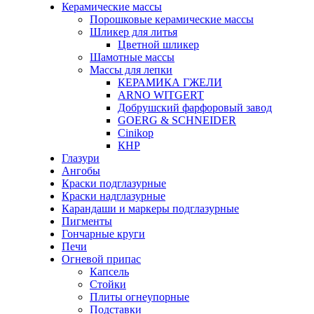
Керамические массы
Порошковые керамические массы
Шликер для литья
Цветной шликер
Шамотные массы
Массы для лепки
КЕРАМИКА ГЖЕЛИ
ARNO WITGERT
Добрушский фарфоровый завод
GOERG & SCHNEIDER
Cinikop
КНР
Глазури
Ангобы
Краски подглазурные
Краски надглазурные
Карандаши и маркеры подглазурные
Пигменты
Гончарные круги
Печи
Огневой припас
Капсель
Стойки
Плиты огнеупорные
Подставки