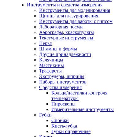
Инструменты и средства измерения
Инструменты для моделирования
Щипцы для глазурирования
Инструменты для работы с гипсом
Лабораторная посуда
Аэрографы, краскопульты
Текстурные инструменты
Перья
Штампы и формы
Другие принадлежности
Калячницы
Мастихины
Трафареты
Экструдеры, шприцы
Наборы инструментов
Средства измерения
Кольца/пастилки контроля
температуры
Пироскопы
Измерительные инструменты
Губки
Спонжи
Кисть-губка
Губки оправочные
Кисти