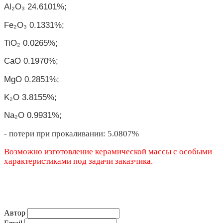
Al₂O₃ 24.6101%;
Fe₂O₃ 0.1331%;
TiO₂ 0.0265%;
CaO 0.1970%;
MgO 0.2851%;
K₂O 3.8155%;
Na₂O 0.9931%;
-
потери при прокаливании
: 5.0807%
Возможно изготовление керамической массы с особыми
характеристиками под задачи заказчика.
Автор