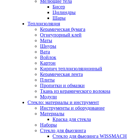
Мелющие тела
Бисер
Цилиндры
Шары
Теплоизоляция
Керамическая бумага
Огнеупорный клей
Маты
Шнуры
Вата
Войлок
Картон
Кирпич теплоизоляционный
Керамическая лента
Плиты
Пропитки и обмазки
Ткань из керамического волокна
Модули
Стекло: материалы и инструмент
Инструменты и оборудование
Материалы
Краска для стекла
Наборы
Стекло для фьюзинга
Стекло для фьюзинга WISSMACH