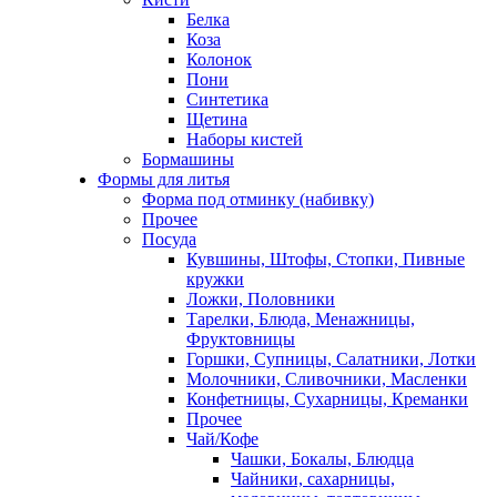
Белка
Коза
Колонок
Пони
Синтетика
Щетина
Наборы кистей
Бормашины
Формы для литья
Форма под отминку (набивку)
Прочее
Посуда
Кувшины, Штофы, Стопки, Пивные
кружки
Ложки, Половники
Тарелки, Блюда, Менажницы,
Фруктовницы
Горшки, Супницы, Салатники, Лотки
Молочники, Сливочники, Масленки
Конфетницы, Сухарницы, Креманки
Прочее
Чай/Кофе
Чашки, Бокалы, Блюдца
Чайники, сахарницы,