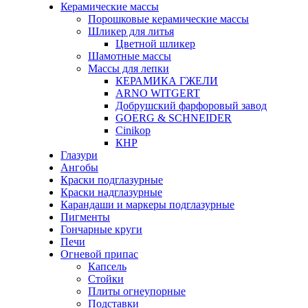
Керамические массы
Порошковые керамические массы
Шликер для литья
Цветной шликер
Шамотные массы
Массы для лепки
КЕРАМИКА ГЖЕЛИ
ARNO WITGERT
Добрушский фарфоровый завод
GOERG & SCHNEIDER
Cinikop
КНР
Глазури
Ангобы
Краски подглазурные
Краски надглазурные
Карандаши и маркеры подглазурные
Пигменты
Гончарные круги
Печи
Огневой припас
Капсель
Стойки
Плиты огнеупорные
Подставки