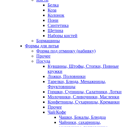
Белка
Коза
Колонок
Пони
Синтетика
Щетина
Наборы кистей
Бормашины
Формы для литья
Форма под отминку (набивку)
Прочее
Посуда
Кувшины, Штофы, Стопки, Пивные
кружки
Ложки, Половники
Тарелки, Блюда, Менажницы,
Фруктовницы
Горшки, Супницы, Салатники, Лотки
Молочники, Сливочники, Масленки
Конфетницы, Сухарницы, Креманки
Прочее
Чай/Кофе
Чашки, Бокалы, Блюдца
Чайники, сахарницы,