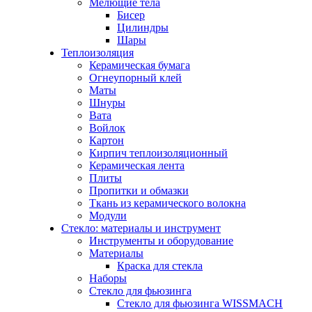
Мелющие тела
Бисер
Цилиндры
Шары
Теплоизоляция
Керамическая бумага
Огнеупорный клей
Маты
Шнуры
Вата
Войлок
Картон
Кирпич теплоизоляционный
Керамическая лента
Плиты
Пропитки и обмазки
Ткань из керамического волокна
Модули
Стекло: материалы и инструмент
Инструменты и оборудование
Материалы
Краска для стекла
Наборы
Стекло для фьюзинга
Стекло для фьюзинга WISSMACH