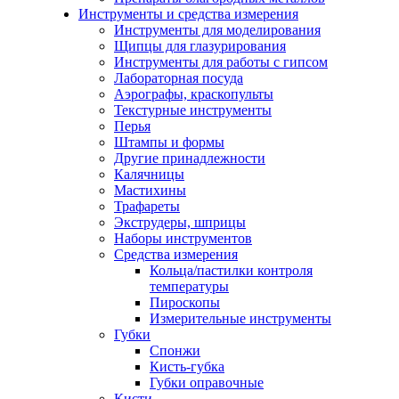
Инструменты и средства измерения
Инструменты для моделирования
Щипцы для глазурирования
Инструменты для работы с гипсом
Лабораторная посуда
Аэрографы, краскопульты
Текстурные инструменты
Перья
Штампы и формы
Другие принадлежности
Калячницы
Мастихины
Трафареты
Экструдеры, шприцы
Наборы инструментов
Средства измерения
Кольца/пастилки контроля
температуры
Пироскопы
Измерительные инструменты
Губки
Спонжи
Кисть-губка
Губки оправочные
Кисти