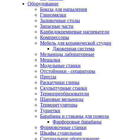
Оборудование
Боксы для напыления
Глиномялки
Заливочные столы
Запасные части
Карбидокремневые нагреватели
Компрессоры
Мебель для керамической студии
Джокерная система
Мельницы лабораторные
Мешалки
Модельные станки
Отстойники - сепараторы
Прессы
Раскатчики глины
Скульптурные станки
Термопреобразователи
Шаровые мельницы
Терморегуляторы
Турнетки
Барабаны и стаканы для помола
Фарфоровые барабаны
Формовочные станки
Шкафы сушильные
Специальное оборудование