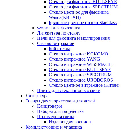
Стекло для фьюзинга BULLSEYE
Стекло для фьюзинга SPECTRUM
Стекло цветное для фьюзинга
Wanda(КИТАЙ)
Брянское цветное стекло StarGlass
Формы для фьюзинга
Литература по стеклу
Печи для фьюзинга и моллирования
Стекло витражное
Бой стекла
Стекло витражное KOKOMO
Стекло витражное YANG
Стекло витражное WISSMACH
Стекло витражное BULLSEYE
Стекло витражное SPECTRUM
Стекло витражное UROBOROS
Стекло цветное витражное (Китай)
Плиты для стеклянной мозаики
Литература
Товары для творчества и для детей
Канцтовары
Наборы для творчества
Полимерная глина
Изделия для росписи
Комплектующие и упаковка