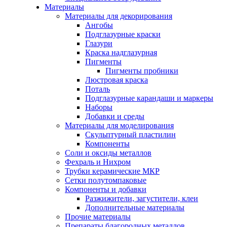
Материалы
Материалы для декорирования
Ангобы
Подглазурные краски
Глазури
Краска надглазурная
Пигменты
Пигменты пробники
Люстровая краска
Поталь
Подглазурные карандаши и маркеры
Наборы
Добавки и среды
Материалы для моделирования
Скульптурный пластилин
Компоненты
Соли и оксиды металлов
Фехраль и Нихром
Трубки керамические МКР
Сетки полутомпаковые
Компоненты и добавки
Разжижители, загустители, клеи
Дополнительные материалы
Прочие материалы
Препараты благородных металлов