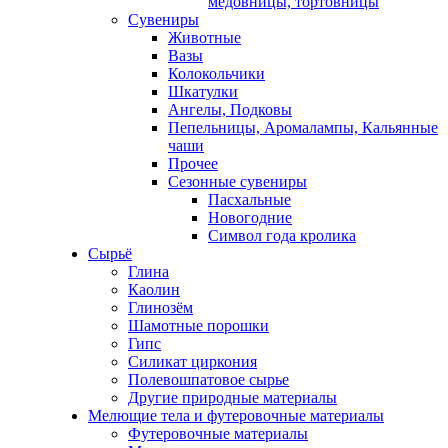
медовницы, тортовницы
Сувениры
Животные
Вазы
Колокольчики
Шкатулки
Ангелы, Подковы
Пепельницы, Аромалампы, Кальянные
чаши
Прочее
Сезонные сувениры
Пасхальные
Новогодние
Символ года кролика
Сырьё
Глина
Каолин
Глинозём
Шамотные порошки
Гипс
Силикат циркония
Полевошпатовое сырье
Другие природные материалы
Мелющие тела и футеровочные материалы
Футеровочные материалы