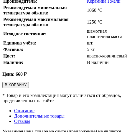
Производитель:
Керамика Гжели
Рекомендуемая минимальная
1060
°С
температура обжига:
Рекомендуемая максимальная
1250
°С
температура обжига:
шамотная
Исходное состояние:
пластичная масса
Единица учёта:
шт.
Фасовка:
5 кг
Цвет:
красно-коричневый
Наличие:
В наличии
Цена:
660
₽
В КОРЗИНУ
* Товар и его комплектация могут отличаться от образцов,
представленных на сайте
Описание
Дополнительные товары
Отзывы
Указанная цена товара на сайте (предложение) не является