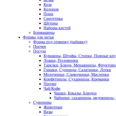
Коза
Колонок
Пони
Синтетика
Щетина
Наборы кистей
Бормашины
Формы для литья
Форма под отминку (набивку)
Прочее
Посуда
Кувшины, Штофы, Стопки, Пивные кр
Ложки, Половники
Тарелки, Блюда, Менажницы, Фруктов
Горшки, Супницы, Салатники, Лотки
Молочники, Сливочники, Масленки
Конфетницы, Сухарницы, Креманки
Прочее
Чай/Кофе
Чашки, Бокалы, Блюдца
Чайники, сахарницы, медовницы,
Сувениры
Животные
Вазы