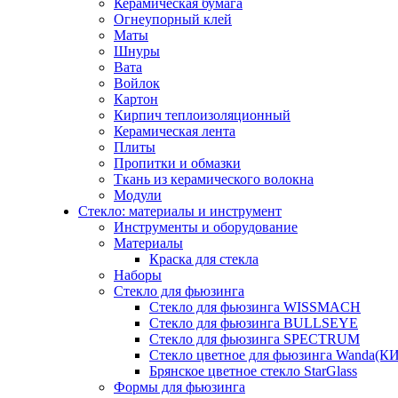
Керамическая бумага
Огнеупорный клей
Маты
Шнуры
Вата
Войлок
Картон
Кирпич теплоизоляционный
Керамическая лента
Плиты
Пропитки и обмазки
Ткань из керамического волокна
Модули
Стекло: материалы и инструмент
Инструменты и оборудование
Материалы
Краска для стекла
Наборы
Стекло для фьюзинга
Стекло для фьюзинга WISSMACH
Стекло для фьюзинга BULLSEYE
Стекло для фьюзинга SPECTRUM
Стекло цветное для фьюзинга Wanda(К
Брянское цветное стекло StarGlass
Формы для фьюзинга