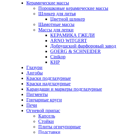
Керамические массы
Порошковые керамические массы
Шликер для литья
Цветной шликер
Шамотные массы
Массы для лепки
КЕРАМИКА ГЖЕЛИ
ARNO WITGERT
Добрушский фарфоровый завод
GOERG & SCHNEIDER
Cinikop
КНР
Глазури
Ангобы
Краски подглазурные
Краски надглазурные
Карандаши и маркеры подглазурные
Пигменты
Гончарные круги
Печи
Огневой припас
Капсель
Стойки
Плиты огнеупорные
Подставки