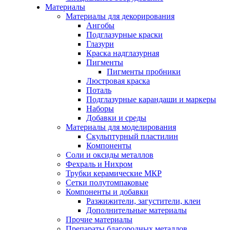
Материалы
Материалы для декорирования
Ангобы
Подглазурные краски
Глазури
Краска надглазурная
Пигменты
Пигменты пробники
Люстровая краска
Поталь
Подглазурные карандаши и маркеры
Наборы
Добавки и среды
Материалы для моделирования
Скульптурный пластилин
Компоненты
Соли и оксиды металлов
Фехраль и Нихром
Трубки керамические МКР
Сетки полутомпаковые
Компоненты и добавки
Разжижители, загустители, клеи
Дополнительные материалы
Прочие материалы
Препараты благородных металлов