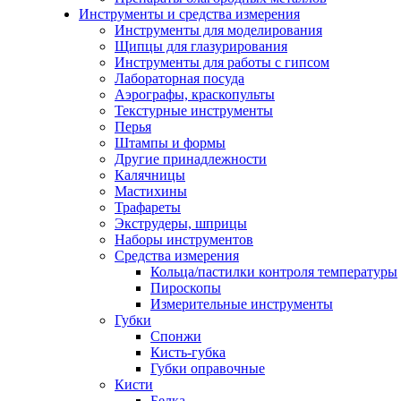
Инструменты и средства измерения
Инструменты для моделирования
Щипцы для глазурирования
Инструменты для работы с гипсом
Лабораторная посуда
Аэрографы, краскопульты
Текстурные инструменты
Перья
Штампы и формы
Другие принадлежности
Калячницы
Мастихины
Трафареты
Экструдеры, шприцы
Наборы инструментов
Средства измерения
Кольца/пастилки контроля температуры
Пироскопы
Измерительные инструменты
Губки
Спонжи
Кисть-губка
Губки оправочные
Кисти
Белка