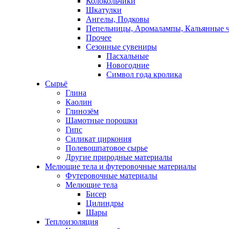
Колокольчики
Шкатулки
Ангелы, Подковы
Пепельницы, Аромалампы, Кальянные 
Прочее
Сезонные сувениры
Пасхальные
Новогодние
Символ года кролика
Сырьё
Глина
Каолин
Глинозём
Шамотные порошки
Гипс
Силикат циркония
Полевошпатовое сырье
Другие природные материалы
Мелющие тела и футеровочные материалы
Футеровочные материалы
Мелющие тела
Бисер
Цилиндры
Шары
Теплоизоляция