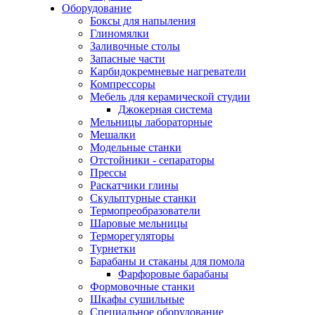
Оборудование
Боксы для напыления
Глиномялки
Заливочные столы
Запасные части
Карбидокремневые нагреватели
Компрессоры
Мебель для керамической студии
Джокерная система
Мельницы лабораторные
Мешалки
Модельные станки
Отстойники - сепараторы
Прессы
Раскатчики глины
Скульптурные станки
Термопреобразователи
Шаровые мельницы
Терморегуляторы
Турнетки
Барабаны и стаканы для помола
Фарфоровые барабаны
Формовочные станки
Шкафы сушильные
Специальное оборудование