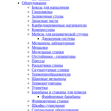
Оборудование
Боксы для напыления
Глиномялки
Заливочные столы
Запасные части
Карбидокремневые нагреватели
Компрессоры
Мебель для керамической студии
Джокерная система
Мельницы лабораторные
Мешалки
Модельные станки
Отстойники - сепараторы
Прессы
Раскатчики глины
Скульптурные станки
Термопреобразователи
Шаровые мельницы
Терморегуляторы
Турнетки
Барабаны и стаканы для помола
Фарфоровые барабаны
Формовочные станки
Шкафы сушильные
Специальное оборудование