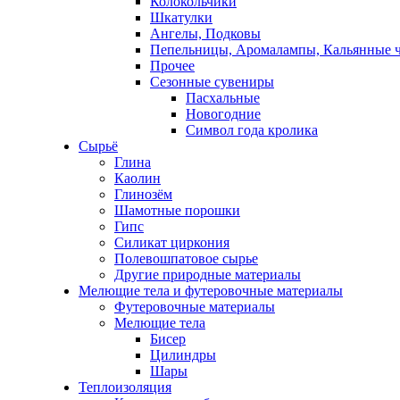
Колокольчики
Шкатулки
Ангелы, Подковы
Пепельницы, Аромалампы, Кальянные 
Прочее
Сезонные сувениры
Пасхальные
Новогодние
Символ года кролика
Сырьё
Глина
Каолин
Глинозём
Шамотные порошки
Гипс
Силикат циркония
Полевошпатовое сырье
Другие природные материалы
Мелющие тела и футеровочные материалы
Футеровочные материалы
Мелющие тела
Бисер
Цилиндры
Шары
Теплоизоляция