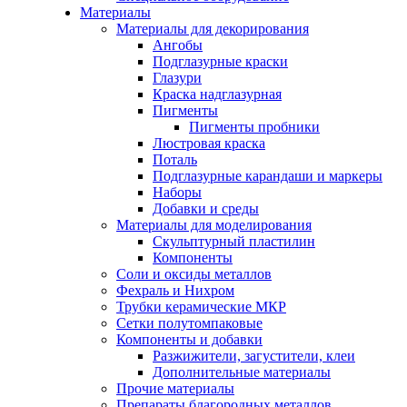
Материалы
Материалы для декорирования
Ангобы
Подглазурные краски
Глазури
Краска надглазурная
Пигменты
Пигменты пробники
Люстровая краска
Поталь
Подглазурные карандаши и маркеры
Наборы
Добавки и среды
Материалы для моделирования
Скульптурный пластилин
Компоненты
Соли и оксиды металлов
Фехраль и Нихром
Трубки керамические МКР
Сетки полутомпаковые
Компоненты и добавки
Разжижители, загустители, клеи
Дополнительные материалы
Прочие материалы
Препараты благородных металлов