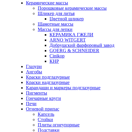
Керамические массы
Порошковые керамические массы
Шликер для литья
Цветной шликер
Шамотные массы
Массы для лепки
КЕРАМИКА ГЖЕЛИ
ARNO WITGERT
Добрушский фарфоровый завод
GOERG & SCHNEIDER
Cinikop
КНР
Глазури
Ангобы
Краски подглазурные
Краски надглазурные
Карандаши и маркеры подглазурные
Пигменты
Гончарные круги
Печи
Огневой припас
Капсель
Стойки
Плиты огнеупорные
Подставки