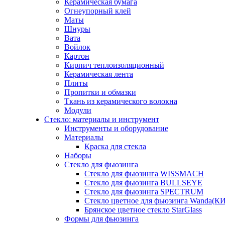
Керамическая бумага
Огнеупорный клей
Маты
Шнуры
Вата
Войлок
Картон
Кирпич теплоизоляционный
Керамическая лента
Плиты
Пропитки и обмазки
Ткань из керамического волокна
Модули
Стекло: материалы и инструмент
Инструменты и оборудование
Материалы
Краска для стекла
Наборы
Стекло для фьюзинга
Стекло для фьюзинга WISSMACH
Стекло для фьюзинга BULLSEYE
Стекло для фьюзинга SPECTRUM
Стекло цветное для фьюзинга Wanda(К
Брянское цветное стекло StarGlass
Формы для фьюзинга