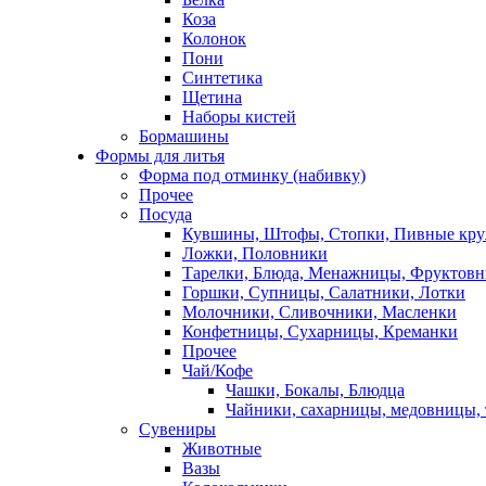
Коза
Колонок
Пони
Синтетика
Щетина
Наборы кистей
Бормашины
Формы для литья
Форма под отминку (набивку)
Прочее
Посуда
Кувшины, Штофы, Стопки, Пивные кр
Ложки, Половники
Тарелки, Блюда, Менажницы, Фруктов
Горшки, Супницы, Салатники, Лотки
Молочники, Сливочники, Масленки
Конфетницы, Сухарницы, Креманки
Прочее
Чай/Кофе
Чашки, Бокалы, Блюдца
Чайники, сахарницы, медовницы,
Сувениры
Животные
Вазы