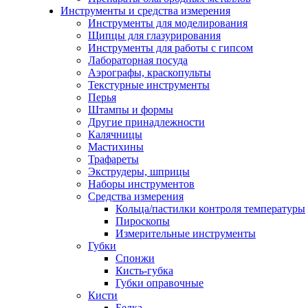
Инструменты и средства измерения
Инструменты для моделирования
Щипцы для глазурирования
Инструменты для работы с гипсом
Лабораторная посуда
Аэрографы, краскопульты
Текстурные инструменты
Перья
Штампы и формы
Другие принадлежности
Калячницы
Мастихины
Трафареты
Экструдеры, шприцы
Наборы инструментов
Средства измерения
Кольца/пастилки контроля температуры
Пироскопы
Измерительные инструменты
Губки
Спонжи
Кисть-губка
Губки оправочные
Кисти
Белка