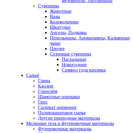
медовницы, тортовницы
Сувениры
Животные
Вазы
Колокольчики
Шкатулки
Ангелы, Подковы
Пепельницы, Аромалампы, Кальянные
чаши
Прочее
Сезонные сувениры
Пасхальные
Новогодние
Символ года кролика
Сырьё
Глина
Каолин
Глинозём
Шамотные порошки
Гипс
Силикат циркония
Полевошпатовое сырье
Другие природные материалы
Мелющие тела и футеровочные материалы
Футеровочные материалы