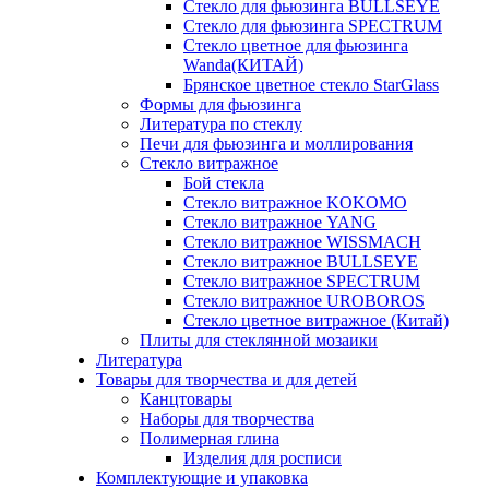
Стекло для фьюзинга BULLSEYE
Стекло для фьюзинга SPECTRUM
Стекло цветное для фьюзинга
Wanda(КИТАЙ)
Брянское цветное стекло StarGlass
Формы для фьюзинга
Литература по стеклу
Печи для фьюзинга и моллирования
Стекло витражное
Бой стекла
Стекло витражное KOKOMO
Стекло витражное YANG
Стекло витражное WISSMACH
Стекло витражное BULLSEYE
Стекло витражное SPECTRUM
Стекло витражное UROBOROS
Стекло цветное витражное (Китай)
Плиты для стеклянной мозаики
Литература
Товары для творчества и для детей
Канцтовары
Наборы для творчества
Полимерная глина
Изделия для росписи
Комплектующие и упаковка