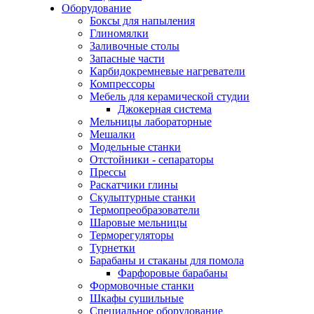
Оборудование
Боксы для напыления
Глиномялки
Заливочные столы
Запасные части
Карбидокремневые нагреватели
Компрессоры
Мебель для керамической студии
Джокерная система
Мельницы лабораторные
Мешалки
Модельные станки
Отстойники - сепараторы
Прессы
Раскатчики глины
Скульптурные станки
Термопреобразователи
Шаровые мельницы
Терморегуляторы
Турнетки
Барабаны и стаканы для помола
Фарфоровые барабаны
Формовочные станки
Шкафы сушильные
Специальное оборудование