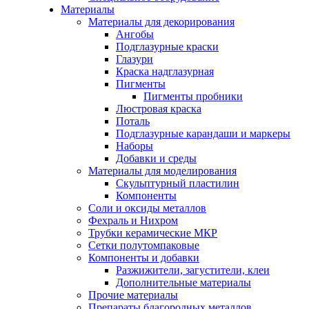
Материалы
Материалы для декорирования
Ангобы
Подглазурные краски
Глазури
Краска надглазурная
Пигменты
Пигменты пробники
Люстровая краска
Поталь
Подглазурные карандаши и маркеры
Наборы
Добавки и среды
Материалы для моделирования
Скульптурный пластилин
Компоненты
Соли и оксиды металлов
Фехраль и Нихром
Трубки керамические МКР
Сетки полутомпаковые
Компоненты и добавки
Разжижители, загустители, клеи
Дополнительные материалы
Прочие материалы
Препараты благородных металлов