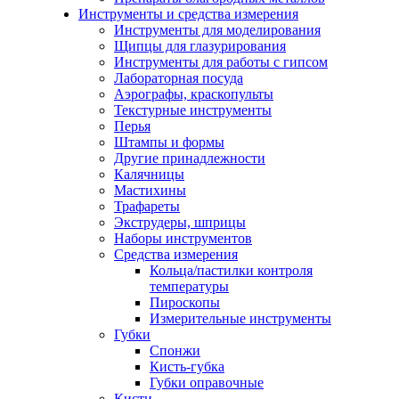
Инструменты и средства измерения
Инструменты для моделирования
Щипцы для глазурирования
Инструменты для работы с гипсом
Лабораторная посуда
Аэрографы, краскопульты
Текстурные инструменты
Перья
Штампы и формы
Другие принадлежности
Калячницы
Мастихины
Трафареты
Экструдеры, шприцы
Наборы инструментов
Средства измерения
Кольца/пастилки контроля
температуры
Пироскопы
Измерительные инструменты
Губки
Спонжи
Кисть-губка
Губки оправочные
Кисти