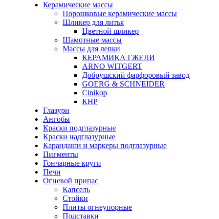
Керамические массы
Порошковые керамические массы
Шликер для литья
Цветной шликер
Шамотные массы
Массы для лепки
КЕРАМИКА ГЖЕЛИ
ARNO WITGERT
Добрушский фарфоровый завод
GOERG & SCHNEIDER
Cinikop
КНР
Глазури
Ангобы
Краски подглазурные
Краски надглазурные
Карандаши и маркеры подглазурные
Пигменты
Гончарные круги
Печи
Огневой припас
Капсель
Стойки
Плиты огнеупорные
Подставки