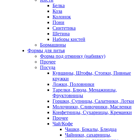
Белка
Коза
Колонок
Пони
Синтетика
Щетина
Наборы кистей
Бормашины
Формы для литья
Форма под отминку (набивку)
Прочее
Посуда
Кувшины, Штофы, Стопки, Пивные
кружки
Ложки, Половники
Тарелки, Блюда, Менажницы,
Фруктовницы
Горшки, Супницы, Салатники, Лотки
Молочники, Сливочники, Масленки
Конфетницы, Сухарницы, Креманки
Прочее
Чай/Кофе
Чашки, Бокалы, Блюдца
Чайники, сахарницы,