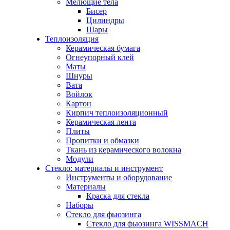
Мелющие тела
Бисер
Цилиндры
Шары
Теплоизоляция
Керамическая бумага
Огнеупорный клей
Маты
Шнуры
Вата
Войлок
Картон
Кирпич теплоизоляционный
Керамическая лента
Плиты
Пропитки и обмазки
Ткань из керамического волокна
Модули
Стекло: материалы и инструмент
Инструменты и оборудование
Материалы
Краска для стекла
Наборы
Стекло для фьюзинга
Стекло для фьюзинга WISSMACH