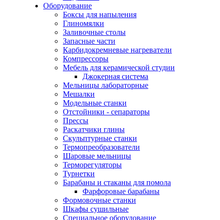
Оборудование
Боксы для напыления
Глиномялки
Заливочные столы
Запасные части
Карбидокремневые нагреватели
Компрессоры
Мебель для керамической студии
Джокерная система
Мельницы лабораторные
Мешалки
Модельные станки
Отстойники - сепараторы
Прессы
Раскатчики глины
Скульптурные станки
Термопреобразователи
Шаровые мельницы
Терморегуляторы
Турнетки
Барабаны и стаканы для помола
Фарфоровые барабаны
Формовочные станки
Шкафы сушильные
Специальное оборудование