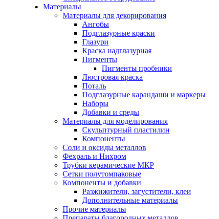
Материалы
Материалы для декорирования
Ангобы
Подглазурные краски
Глазури
Краска надглазурная
Пигменты
Пигменты пробники
Люстровая краска
Поталь
Подглазурные карандаши и маркеры
Наборы
Добавки и среды
Материалы для моделирования
Скульптурный пластилин
Компоненты
Соли и оксиды металлов
Фехраль и Нихром
Трубки керамические МКР
Сетки полутомпаковые
Компоненты и добавки
Разжижители, загустители, клеи
Дополнительные материалы
Прочие материалы
Препараты благородных металлов