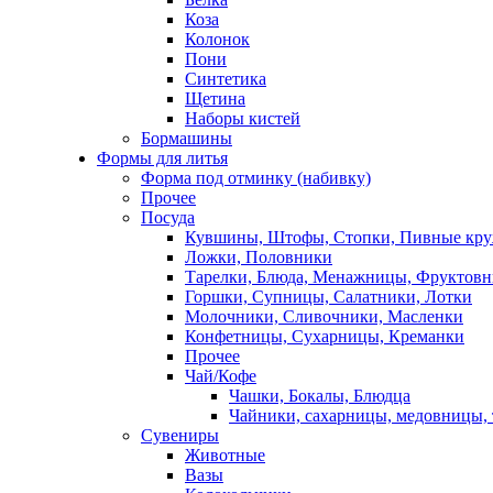
Коза
Колонок
Пони
Синтетика
Щетина
Наборы кистей
Бормашины
Формы для литья
Форма под отминку (набивку)
Прочее
Посуда
Кувшины, Штофы, Стопки, Пивные кр
Ложки, Половники
Тарелки, Блюда, Менажницы, Фруктов
Горшки, Супницы, Салатники, Лотки
Молочники, Сливочники, Масленки
Конфетницы, Сухарницы, Креманки
Прочее
Чай/Кофе
Чашки, Бокалы, Блюдца
Чайники, сахарницы, медовницы,
Сувениры
Животные
Вазы