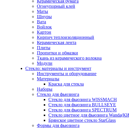
Керамическая бумага
Огнеупорный клей
Маты
Шнуры
Вата
Войлок
Картон
Кирпич теплоизоляционный
Керамическая лента
Плиты
Пропитки и обмазки
Ткань из керамического волокна
Модули
Стекло: материалы и инструмент
Инструменты и оборудование
Материалы
Краска для стекла
Наборы
Стекло для фьюзинга
Стекло для фьюзинга WISSMACH
Стекло для фьюзинга BULLSEYE
Стекло для фьюзинга SPECTRUM
Стекло цветное для фьюзинга Wanda(К
Брянское цветное стекло StarGlass
Формы для фьюзинга