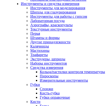
Инструменты и средства измерения
Инструменты для моделирования
Щипцы для глазурирования
Инструменты для работы с гипсом
Лабораторная посуда
Аэрографы, краскопульты
Текстурные инструменты
Перья
Штампы и формы
Другие принадлежности
Калячницы
Мастихины
Трафареты
Экструдеры, шприцы
Наборы инструментов
Средства измерения
Кольца/пастилки контроля температуры
Пироскопы
Измерительные инструменты
Губки
Спонжи
Кисть-губка
Губки оправочные
Кисти
Белка