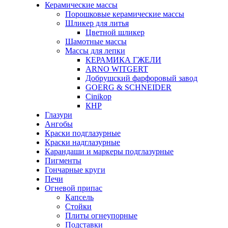
Керамические массы
Порошковые керамические массы
Шликер для литья
Цветной шликер
Шамотные массы
Массы для лепки
КЕРАМИКА ГЖЕЛИ
ARNO WITGERT
Добрушский фарфоровый завод
GOERG & SCHNEIDER
Cinikop
КНР
Глазури
Ангобы
Краски подглазурные
Краски надглазурные
Карандаши и маркеры подглазурные
Пигменты
Гончарные круги
Печи
Огневой припас
Капсель
Стойки
Плиты огнеупорные
Подставки