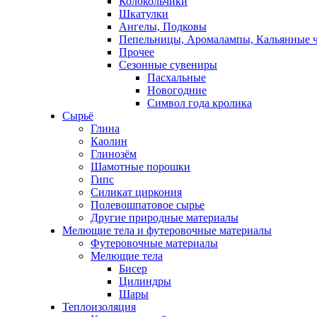
Колокольчики
Шкатулки
Ангелы, Подковы
Пепельницы, Аромалампы, Кальянные 
Прочее
Сезонные сувениры
Пасхальные
Новогодние
Символ года кролика
Сырьё
Глина
Каолин
Глинозём
Шамотные порошки
Гипс
Силикат циркония
Полевошпатовое сырье
Другие природные материалы
Мелющие тела и футеровочные материалы
Футеровочные материалы
Мелющие тела
Бисер
Цилиндры
Шары
Теплоизоляция