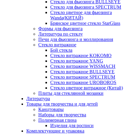
Стекло для фьюзинга BULLSEYE
Стекло для фьюзинга SPECTRUM
Стекло цветное для фьюзинга
Wanda(КИТАЙ)
Брянское цветное стекло StarGlass
Формы для фьюзинга
Литература по стеклу
Печи для фьюзинга и моллирования
Стекло витражное
Бой стекла
Стекло витражное KOKOMO
Стекло витражное YANG
Стекло витражное WISSMACH
Стекло витражное BULLSEYE
Стекло витражное SPECTRUM
Стекло витражное UROBOROS
Стекло цветное витражное (Китай)
Плиты для стеклянной мозаики
Литература
Товары для творчества и для детей
Канцтовары
Наборы для творчества
Полимерная глина
Изделия для росписи
Комплектующие и упаковка