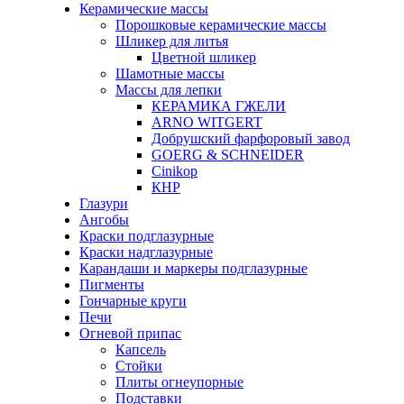
Керамические массы
Порошковые керамические массы
Шликер для литья
Цветной шликер
Шамотные массы
Массы для лепки
КЕРАМИКА ГЖЕЛИ
ARNO WITGERT
Добрушский фарфоровый завод
GOERG & SCHNEIDER
Cinikop
КНР
Глазури
Ангобы
Краски подглазурные
Краски надглазурные
Карандаши и маркеры подглазурные
Пигменты
Гончарные круги
Печи
Огневой припас
Капсель
Стойки
Плиты огнеупорные
Подставки