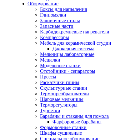
Оборудование
Боксы для напыления
Глиномялки
Заливочные столы
Запасные части
Карбидокремневые нагреватели
Компрессоры
Мебель для керамической студии
Джокерная система
Мельницы лабораторные
Мешалки
Модельные станки
Отстойники - сепараторы
Прессы
Раскатчики глины
Скульптурные станки
Термопреобразователи
Шаровые мельницы
Терморегуляторы
Турнетки
Барабаны и стаканы для помола
Фарфоровые барабаны
Формовочные станки
Шкафы сушильные
Специальное оборудование