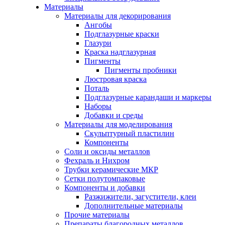
Материалы
Материалы для декорирования
Ангобы
Подглазурные краски
Глазури
Краска надглазурная
Пигменты
Пигменты пробники
Люстровая краска
Поталь
Подглазурные карандаши и маркеры
Наборы
Добавки и среды
Материалы для моделирования
Скульптурный пластилин
Компоненты
Соли и оксиды металлов
Фехраль и Нихром
Трубки керамические МКР
Сетки полутомпаковые
Компоненты и добавки
Разжижители, загустители, клеи
Дополнительные материалы
Прочие материалы
Препараты благородных металлов