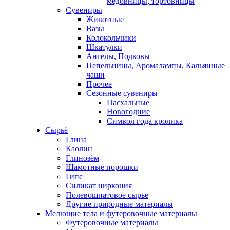
медовницы, тортовницы
Сувениры
Животные
Вазы
Колокольчики
Шкатулки
Ангелы, Подковы
Пепельницы, Аромалампы, Кальянные
чаши
Прочее
Сезонные сувениры
Пасхальные
Новогодние
Символ года кролика
Сырьё
Глина
Каолин
Глинозём
Шамотные порошки
Гипс
Силикат циркония
Полевошпатовое сырье
Другие природные материалы
Мелющие тела и футеровочные материалы
Футеровочные материалы