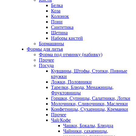
Белка
Коза
Колонок
Пони
Синтетика
Щетина
Наборы кистей
Бормашины
Формы для литья
Форма под отминку (набивку)
Прочее
Посуда
Кувшины, Штофы, Стопки, Пивные
кружки
Ложки, Половники
Тарелки, Блюда, Менажницы,
Фруктовницы
Горшки, Супницы, Салатники, Лотки
Молочники, Сливочники, Масленки
Конфетницы, Сухарницы, Креманки
Прочее
Чай/Кофе
Чашки, Бокалы, Блюдца
Чайники, сахарницы,