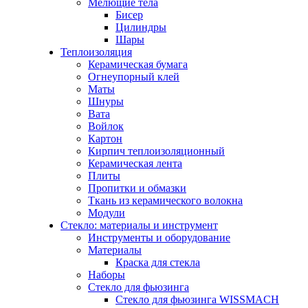
Мелющие тела
Бисер
Цилиндры
Шары
Теплоизоляция
Керамическая бумага
Огнеупорный клей
Маты
Шнуры
Вата
Войлок
Картон
Кирпич теплоизоляционный
Керамическая лента
Плиты
Пропитки и обмазки
Ткань из керамического волокна
Модули
Стекло: материалы и инструмент
Инструменты и оборудование
Материалы
Краска для стекла
Наборы
Стекло для фьюзинга
Стекло для фьюзинга WISSMACH