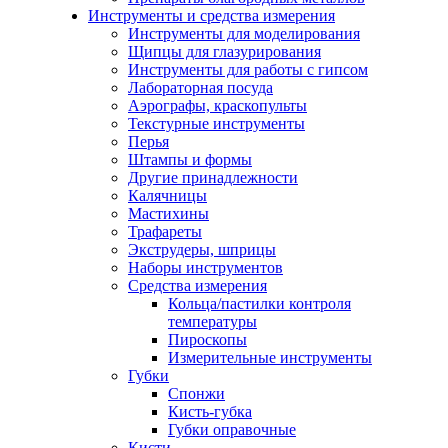
Инструменты и средства измерения
Инструменты для моделирования
Щипцы для глазурирования
Инструменты для работы с гипсом
Лабораторная посуда
Аэрографы, краскопульты
Текстурные инструменты
Перья
Штампы и формы
Другие принадлежности
Калячницы
Мастихины
Трафареты
Экструдеры, шприцы
Наборы инструментов
Средства измерения
Кольца/пастилки контроля
температуры
Пироскопы
Измерительные инструменты
Губки
Спонжи
Кисть-губка
Губки оправочные
Кисти