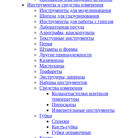
Инструменты и средства измерения
Инструменты для моделирования
Щипцы для глазурирования
Инструменты для работы с гипсом
Лабораторная посуда
Аэрографы, краскопульты
Текстурные инструменты
Перья
Штампы и формы
Другие принадлежности
Калячницы
Мастихины
Трафареты
Экструдеры, шприцы
Наборы инструментов
Средства измерения
Кольца/пастилки контроля
температуры
Пироскопы
Измерительные инструменты
Губки
Спонжи
Кисть-губка
Губки оправочные
Кисти