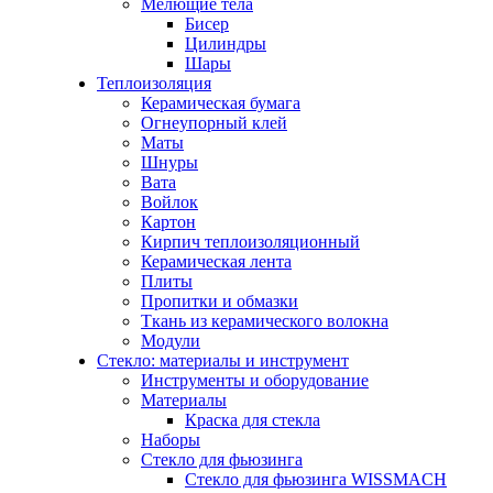
Мелющие тела
Бисер
Цилиндры
Шары
Теплоизоляция
Керамическая бумага
Огнеупорный клей
Маты
Шнуры
Вата
Войлок
Картон
Кирпич теплоизоляционный
Керамическая лента
Плиты
Пропитки и обмазки
Ткань из керамического волокна
Модули
Стекло: материалы и инструмент
Инструменты и оборудование
Материалы
Краска для стекла
Наборы
Стекло для фьюзинга
Стекло для фьюзинга WISSMACH