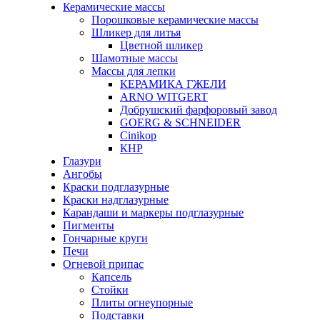
Керамические массы
Порошковые керамические массы
Шликер для литья
Цветной шликер
Шамотные массы
Массы для лепки
КЕРАМИКА ГЖЕЛИ
ARNO WITGERT
Добрушский фарфоровый завод
GOERG & SCHNEIDER
Cinikop
КНР
Глазури
Ангобы
Краски подглазурные
Краски надглазурные
Карандаши и маркеры подглазурные
Пигменты
Гончарные круги
Печи
Огневой припас
Капсель
Стойки
Плиты огнеупорные
Подставки