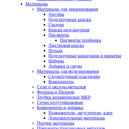
Материалы
Материалы для декорирования
Ангобы
Подглазурные краски
Глазури
Краска надглазурная
Пигменты
Пигменты пробники
Люстровая краска
Поталь
Подглазурные карандаши и маркеры
Наборы
Добавки и среды
Материалы для моделирования
Скульптурный пластилин
Компоненты
Соли и оксиды металлов
Фехраль и Нихром
Трубки керамические МКР
Сетки полутомпаковые
Компоненты и добавки
Разжижители, загустители, клеи
Дополнительные материалы
Прочие материалы
Препараты благородных металлов