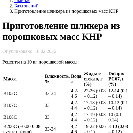
Главная
База знаний
Приготовление шликера из порошковых масс КНР
Приготовление шликера из
порошковых масс КНР
Опубликовано: 18.02.2026
Рецепты на 10 кг порошковой массы:
Жидкое
Dolapix
Влажность,
Вода,
Масса
стекло, г
PC67, г
%
л
(%)
(%)
4,2-
22-26 (0.08
12-14 (0.1
B102C
33-34
4,6
– 0.12)
– 0.14)
4,2-
17-18 (0.08
10-12 (0.1
B107C
33
4,4
– 0.12)
– 0.14)
4,2-
17-19 (0.08
10 (0.1 –
B108C
33
4,4
– 0.12)
0.14)
B206C (+0.06-0.08
4,2-
19-22 (0.06
8-10 (0.08
33-34
гумат натрия)
4,6
– 0.1)
– 0.12)