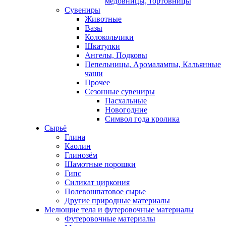
медовницы, тортовницы
Сувениры
Животные
Вазы
Колокольчики
Шкатулки
Ангелы, Подковы
Пепельницы, Аромалампы, Кальянные
чаши
Прочее
Сезонные сувениры
Пасхальные
Новогодние
Символ года кролика
Сырьё
Глина
Каолин
Глинозём
Шамотные порошки
Гипс
Силикат циркония
Полевошпатовое сырье
Другие природные материалы
Мелющие тела и футеровочные материалы
Футеровочные материалы