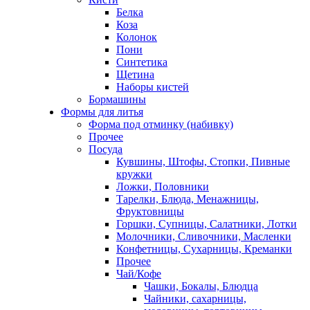
Белка
Коза
Колонок
Пони
Синтетика
Щетина
Наборы кистей
Бормашины
Формы для литья
Форма под отминку (набивку)
Прочее
Посуда
Кувшины, Штофы, Стопки, Пивные
кружки
Ложки, Половники
Тарелки, Блюда, Менажницы,
Фруктовницы
Горшки, Супницы, Салатники, Лотки
Молочники, Сливочники, Масленки
Конфетницы, Сухарницы, Креманки
Прочее
Чай/Кофе
Чашки, Бокалы, Блюдца
Чайники, сахарницы,