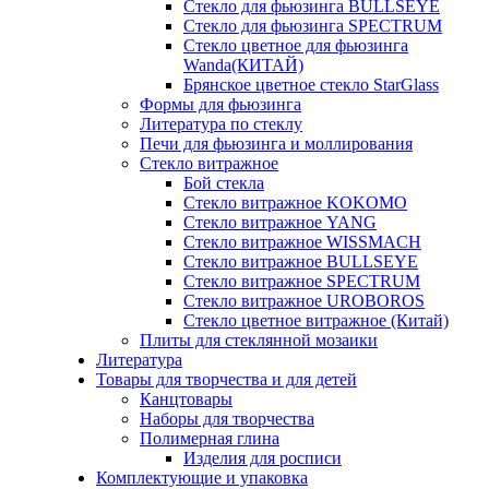
Стекло для фьюзинга BULLSEYE
Стекло для фьюзинга SPECTRUM
Стекло цветное для фьюзинга
Wanda(КИТАЙ)
Брянское цветное стекло StarGlass
Формы для фьюзинга
Литература по стеклу
Печи для фьюзинга и моллирования
Стекло витражное
Бой стекла
Стекло витражное KOKOMO
Стекло витражное YANG
Стекло витражное WISSMACH
Стекло витражное BULLSEYE
Стекло витражное SPECTRUM
Стекло витражное UROBOROS
Стекло цветное витражное (Китай)
Плиты для стеклянной мозаики
Литература
Товары для творчества и для детей
Канцтовары
Наборы для творчества
Полимерная глина
Изделия для росписи
Комплектующие и упаковка