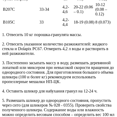
10-12
4,2-
20-22 (0.06
B207C
33-34
(0.08 –
4,6
– 0.1)
0.12)
4,2-
B105C
33
18-19 (0.08)
8 (0.073)
4,4
1. Отвесить 10 кг порошка-гранулята массы.
2. Отвесить указанное количество разжижителей: жидкого
стекла и Dolapix PC67. Отмерить 4,2 л воды и растворить в
ней разжижители.
3. Постепенно засыпать массу в воду, размешать деревянной
лопаткой или миксером при невысокой скорости вращения до
однородного состояния. Для приготовления большого объема
шликера (100 и более кг) рекомендуем использовать
пропеллерные мешалки НП-ЦК.
4. Оставить шликер для набухания гранул на 12-24 ч.
5. Размешать шликер до однородного состояния, пропустить
через сито (для шликеров № 028 - 0355). Проверить свойства
полученного шликера. Содержание воды или влажность
можно определить весовым способом – определить вес 100 мл