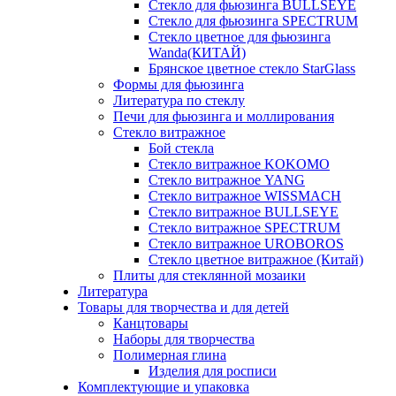
Стекло для фьюзинга BULLSEYE
Стекло для фьюзинга SPECTRUM
Стекло цветное для фьюзинга
Wanda(КИТАЙ)
Брянское цветное стекло StarGlass
Формы для фьюзинга
Литература по стеклу
Печи для фьюзинга и моллирования
Стекло витражное
Бой стекла
Стекло витражное KOKOMO
Стекло витражное YANG
Стекло витражное WISSMACH
Стекло витражное BULLSEYE
Стекло витражное SPECTRUM
Стекло витражное UROBOROS
Стекло цветное витражное (Китай)
Плиты для стеклянной мозаики
Литература
Товары для творчества и для детей
Канцтовары
Наборы для творчества
Полимерная глина
Изделия для росписи
Комплектующие и упаковка