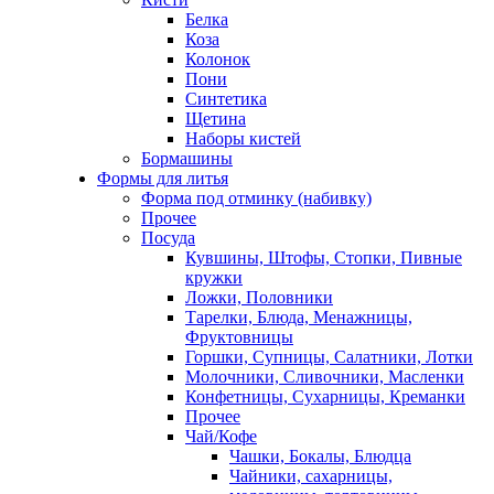
Белка
Коза
Колонок
Пони
Синтетика
Щетина
Наборы кистей
Бормашины
Формы для литья
Форма под отминку (набивку)
Прочее
Посуда
Кувшины, Штофы, Стопки, Пивные
кружки
Ложки, Половники
Тарелки, Блюда, Менажницы,
Фруктовницы
Горшки, Супницы, Салатники, Лотки
Молочники, Сливочники, Масленки
Конфетницы, Сухарницы, Креманки
Прочее
Чай/Кофе
Чашки, Бокалы, Блюдца
Чайники, сахарницы,