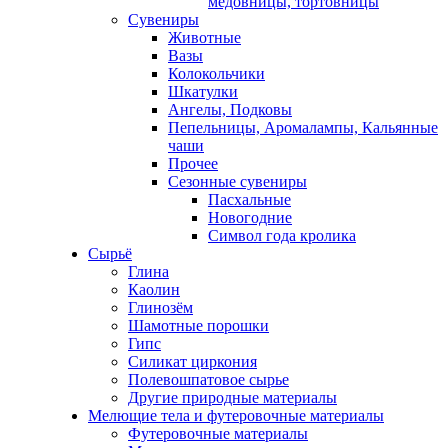
медовницы, тортовницы
Сувениры
Животные
Вазы
Колокольчики
Шкатулки
Ангелы, Подковы
Пепельницы, Аромалампы, Кальянные
чаши
Прочее
Сезонные сувениры
Пасхальные
Новогодние
Символ года кролика
Сырьё
Глина
Каолин
Глинозём
Шамотные порошки
Гипс
Силикат циркония
Полевошпатовое сырье
Другие природные материалы
Мелющие тела и футеровочные материалы
Футеровочные материалы