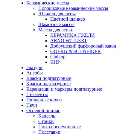
Керамические массы
Порошковые керамические массы
Шликер для литья
Цветной шликер
Шамотные массы
Массы для лепки
КЕРАМИКА ГЖЕЛИ
ARNO WITGERT
Добрушский фарфоровый завод
GOERG & SCHNEIDER
Cinikop
КНР
Глазури
Ангобы
Краски подглазурные
Краски надглазурные
Карандаши и маркеры подглазурные
Пигменты
Гончарные круги
Печи
Огневой припас
Капсель
Стойки
Плиты огнеупорные
Подставки