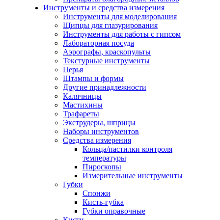
Инструменты и средства измерения
Инструменты для моделирования
Щипцы для глазурирования
Инструменты для работы с гипсом
Лабораторная посуда
Аэрографы, краскопульты
Текстурные инструменты
Перья
Штампы и формы
Другие принадлежности
Калячницы
Мастихины
Трафареты
Экструдеры, шприцы
Наборы инструментов
Средства измерения
Кольца/пастилки контроля
температуры
Пироскопы
Измерительные инструменты
Губки
Спонжи
Кисть-губка
Губки оправочные
Кисти