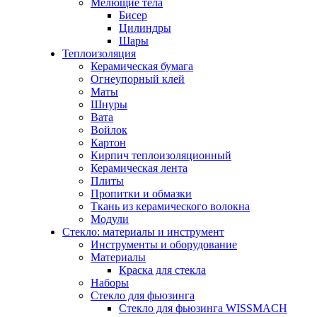
Мелющие тела
Бисер
Цилиндры
Шары
Теплоизоляция
Керамическая бумага
Огнеупорный клей
Маты
Шнуры
Вата
Войлок
Картон
Кирпич теплоизоляционный
Керамическая лента
Плиты
Пропитки и обмазки
Ткань из керамического волокна
Модули
Стекло: материалы и инструмент
Инструменты и оборудование
Материалы
Краска для стекла
Наборы
Стекло для фьюзинга
Стекло для фьюзинга WISSMACH