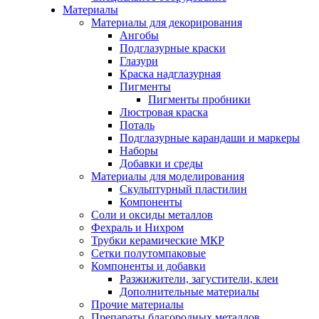
Материалы
Материалы для декорирования
Ангобы
Подглазурные краски
Глазури
Краска надглазурная
Пигменты
Пигменты пробники
Люстровая краска
Поталь
Подглазурные карандаши и маркеры
Наборы
Добавки и среды
Материалы для моделирования
Скульптурный пластилин
Компоненты
Соли и оксиды металлов
Фехраль и Нихром
Трубки керамические МКР
Сетки полутомпаковые
Компоненты и добавки
Разжижители, загустители, клеи
Дополнительные материалы
Прочие материалы
Препараты благородных металлов