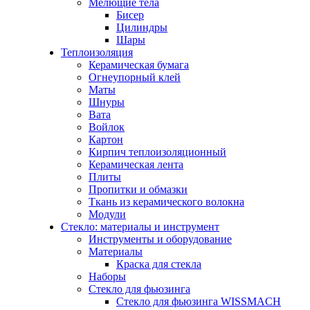
Мелющие тела
Бисер
Цилиндры
Шары
Теплоизоляция
Керамическая бумага
Огнеупорный клей
Маты
Шнуры
Вата
Войлок
Картон
Кирпич теплоизоляционный
Керамическая лента
Плиты
Пропитки и обмазки
Ткань из керамического волокна
Модули
Стекло: материалы и инструмент
Инструменты и оборудование
Материалы
Краска для стекла
Наборы
Стекло для фьюзинга
Стекло для фьюзинга WISSMACH