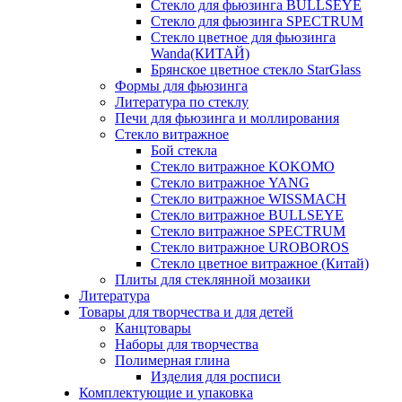
Стекло для фьюзинга BULLSEYE
Стекло для фьюзинга SPECTRUM
Стекло цветное для фьюзинга
Wanda(КИТАЙ)
Брянское цветное стекло StarGlass
Формы для фьюзинга
Литература по стеклу
Печи для фьюзинга и моллирования
Стекло витражное
Бой стекла
Стекло витражное KOKOMO
Стекло витражное YANG
Стекло витражное WISSMACH
Стекло витражное BULLSEYE
Стекло витражное SPECTRUM
Стекло витражное UROBOROS
Стекло цветное витражное (Китай)
Плиты для стеклянной мозаики
Литература
Товары для творчества и для детей
Канцтовары
Наборы для творчества
Полимерная глина
Изделия для росписи
Комплектующие и упаковка