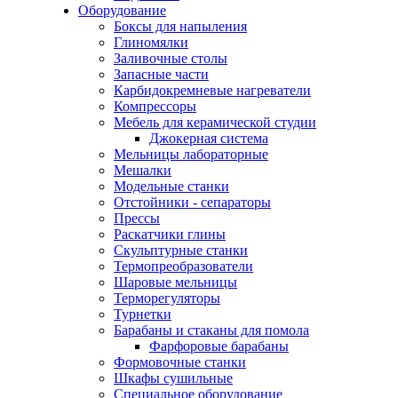
Оборудование
Боксы для напыления
Глиномялки
Заливочные столы
Запасные части
Карбидокремневые нагреватели
Компрессоры
Мебель для керамической студии
Джокерная система
Мельницы лабораторные
Мешалки
Модельные станки
Отстойники - сепараторы
Прессы
Раскатчики глины
Скульптурные станки
Термопреобразователи
Шаровые мельницы
Терморегуляторы
Турнетки
Барабаны и стаканы для помола
Фарфоровые барабаны
Формовочные станки
Шкафы сушильные
Специальное оборудование