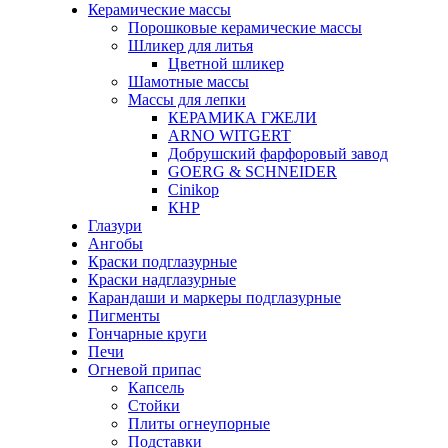
Керамические массы
Порошковые керамические массы
Шликер для литья
Цветной шликер
Шамотные массы
Массы для лепки
КЕРАМИКА ГЖЕЛИ
ARNO WITGERT
Добрушский фарфоровый завод
GOERG & SCHNEIDER
Cinikop
КНР
Глазури
Ангобы
Краски подглазурные
Краски надглазурные
Карандаши и маркеры подглазурные
Пигменты
Гончарные круги
Печи
Огневой припас
Капсель
Стойки
Плиты огнеупорные
Подставки