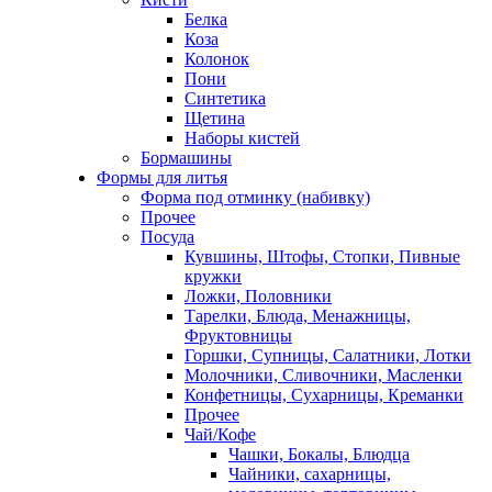
Белка
Коза
Колонок
Пони
Синтетика
Щетина
Наборы кистей
Бормашины
Формы для литья
Форма под отминку (набивку)
Прочее
Посуда
Кувшины, Штофы, Стопки, Пивные
кружки
Ложки, Половники
Тарелки, Блюда, Менажницы,
Фруктовницы
Горшки, Супницы, Салатники, Лотки
Молочники, Сливочники, Масленки
Конфетницы, Сухарницы, Креманки
Прочее
Чай/Кофе
Чашки, Бокалы, Блюдца
Чайники, сахарницы,