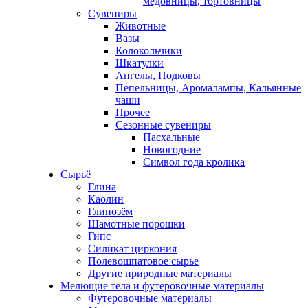
медовницы, тортовницы
Сувениры
Животные
Вазы
Колокольчики
Шкатулки
Ангелы, Подковы
Пепельницы, Аромалампы, Кальянные
чаши
Прочее
Сезонные сувениры
Пасхальные
Новогодние
Символ года кролика
Сырьё
Глина
Каолин
Глинозём
Шамотные порошки
Гипс
Силикат циркония
Полевошпатовое сырье
Другие природные материалы
Мелющие тела и футеровочные материалы
Футеровочные материалы