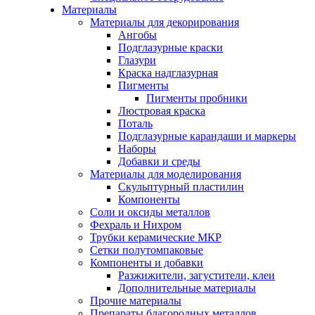
Материалы
Материалы для декорирования
Ангобы
Подглазурные краски
Глазури
Краска надглазурная
Пигменты
Пигменты пробники
Люстровая краска
Поталь
Подглазурные карандаши и маркеры
Наборы
Добавки и среды
Материалы для моделирования
Скульптурный пластилин
Компоненты
Соли и оксиды металлов
Фехраль и Нихром
Трубки керамические МКР
Сетки полутомпаковые
Компоненты и добавки
Разжижители, загустители, клеи
Дополнительные материалы
Прочие материалы
Препараты благородных металлов