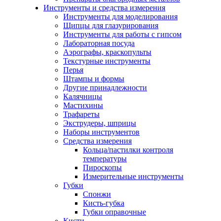
Инструменты и средства измерения
Инструменты для моделирования
Щипцы для глазурирования
Инструменты для работы с гипсом
Лабораторная посуда
Аэрографы, краскопульты
Текстурные инструменты
Перья
Штампы и формы
Другие принадлежности
Калячницы
Мастихины
Трафареты
Экструдеры, шприцы
Наборы инструментов
Средства измерения
Кольца/пастилки контроля
температуры
Пироскопы
Измерительные инструменты
Губки
Спонжи
Кисть-губка
Губки оправочные
Кисти