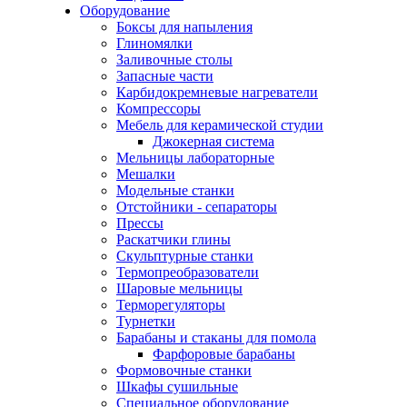
Оборудование
Боксы для напыления
Глиномялки
Заливочные столы
Запасные части
Карбидокремневые нагреватели
Компрессоры
Мебель для керамической студии
Джокерная система
Мельницы лабораторные
Мешалки
Модельные станки
Отстойники - сепараторы
Прессы
Раскатчики глины
Скульптурные станки
Термопреобразователи
Шаровые мельницы
Терморегуляторы
Турнетки
Барабаны и стаканы для помола
Фарфоровые барабаны
Формовочные станки
Шкафы сушильные
Специальное оборудование