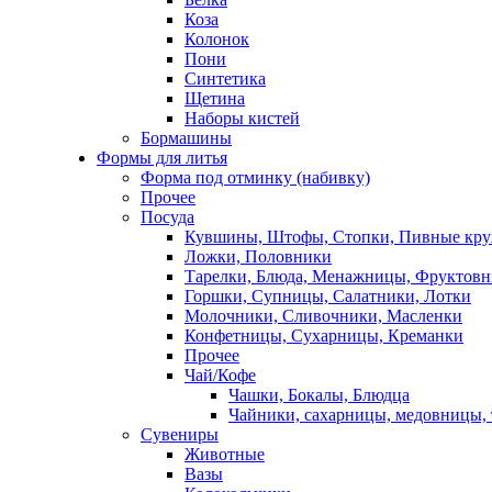
Коза
Колонок
Пони
Синтетика
Щетина
Наборы кистей
Бормашины
Формы для литья
Форма под отминку (набивку)
Прочее
Посуда
Кувшины, Штофы, Стопки, Пивные кр
Ложки, Половники
Тарелки, Блюда, Менажницы, Фруктов
Горшки, Супницы, Салатники, Лотки
Молочники, Сливочники, Масленки
Конфетницы, Сухарницы, Креманки
Прочее
Чай/Кофе
Чашки, Бокалы, Блюдца
Чайники, сахарницы, медовницы,
Сувениры
Животные
Вазы