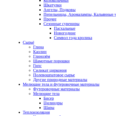
Колокольчики
Шкатулки
Ангелы, Подковы
Пепельницы, Аромалампы, Кальянные 
Прочее
Сезонные сувениры
Пасхальные
Новогодние
Символ года кролика
Сырьё
Глина
Каолин
Глинозём
Шамотные порошки
Гипс
Силикат циркония
Полевошпатовое сырье
Другие природные материалы
Мелющие тела и футеровочные материалы
Футеровочные материалы
Мелющие тела
Бисер
Цилиндры
Шары
Теплоизоляция