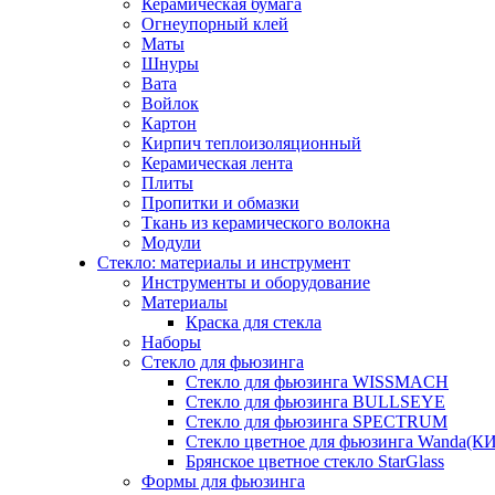
Керамическая бумага
Огнеупорный клей
Маты
Шнуры
Вата
Войлок
Картон
Кирпич теплоизоляционный
Керамическая лента
Плиты
Пропитки и обмазки
Ткань из керамического волокна
Модули
Стекло: материалы и инструмент
Инструменты и оборудование
Материалы
Краска для стекла
Наборы
Стекло для фьюзинга
Стекло для фьюзинга WISSMACH
Стекло для фьюзинга BULLSEYE
Стекло для фьюзинга SPECTRUM
Стекло цветное для фьюзинга Wanda(К
Брянское цветное стекло StarGlass
Формы для фьюзинга