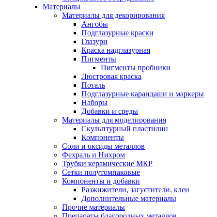
Материалы
Материалы для декорирования
Ангобы
Подглазурные краски
Глазури
Краска надглазурная
Пигменты
Пигменты пробники
Люстровая краска
Поталь
Подглазурные карандаши и маркеры
Наборы
Добавки и среды
Материалы для моделирования
Скульптурный пластилин
Компоненты
Соли и оксиды металлов
Фехраль и Нихром
Трубки керамические МКР
Сетки полутомпаковые
Компоненты и добавки
Разжижители, загустители, клеи
Дополнительные материалы
Прочие материалы
Препараты благородных металлов