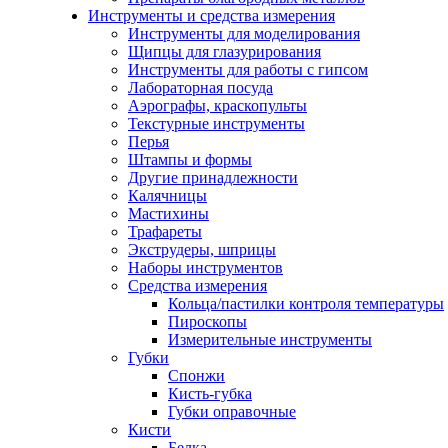
Инструменты и средства измерения
Инструменты для моделирования
Щипцы для глазурирования
Инструменты для работы с гипсом
Лабораторная посуда
Аэрографы, краскопульты
Текстурные инструменты
Перья
Штампы и формы
Другие принадлежности
Калячницы
Мастихины
Трафареты
Экструдеры, шприцы
Наборы инструментов
Средства измерения
Кольца/пастилки контроля температуры
Пироскопы
Измерительные инструменты
Губки
Спонжи
Кисть-губка
Губки оправочные
Кисти
Белка