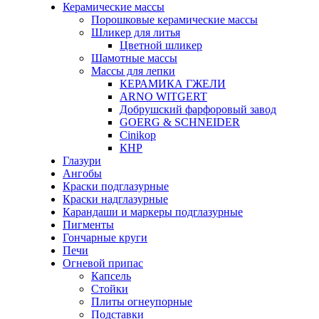
Керамические массы
Порошковые керамические массы
Шликер для литья
Цветной шликер
Шамотные массы
Массы для лепки
КЕРАМИКА ГЖЕЛИ
ARNO WITGERT
Добрушский фарфоровый завод
GOERG & SCHNEIDER
Cinikop
КНР
Глазури
Ангобы
Краски подглазурные
Краски надглазурные
Карандаши и маркеры подглазурные
Пигменты
Гончарные круги
Печи
Огневой припас
Капсель
Стойки
Плиты огнеупорные
Подставки