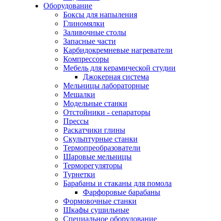
Оборудование
Боксы для напыления
Глиномялки
Заливочные столы
Запасные части
Карбидокремневые нагреватели
Компрессоры
Мебель для керамической студии
Джокерная система
Мельницы лабораторные
Мешалки
Модельные станки
Отстойники - сепараторы
Прессы
Раскатчики глины
Скульптурные станки
Термопреобразователи
Шаровые мельницы
Терморегуляторы
Турнетки
Барабаны и стаканы для помола
Фарфоровые барабаны
Формовочные станки
Шкафы сушильные
Специальное оборудование