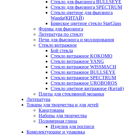
Стекло для фьюзинга BULLSEYE
Стекло для фьюзинга SPECTRUM
Стекло цветное для фьюзинга
Wanda(КИТАЙ)
Брянское цветное стекло StarGlass
Формы для фьюзинга
Литература по стеклу
Печи для фьюзинга и моллирования
Стекло витражное
Бой стекла
Стекло витражное KOKOMO
Стекло витражное YANG
Стекло витражное WISSMACH
Стекло витражное BULLSEYE
Стекло витражное SPECTRUM
Стекло витражное UROBOROS
Стекло цветное витражное (Китай)
Плиты для стеклянной мозаики
Литература
Товары для творчества и для детей
Канцтовары
Наборы для творчества
Полимерная глина
Изделия для росписи
Комплектующие и упаковка