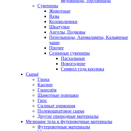
медовницы, тортовницы
Сувениры
Животные
Вазы
Колокольчики
Шкатулки
Ангелы, Подковы
Пепельницы, Аромалампы, Кальянные
чаши
Прочее
Сезонные сувениры
Пасхальные
Новогодние
Символ года кролика
Сырьё
Глина
Каолин
Глинозём
Шамотные порошки
Гипс
Силикат циркония
Полевошпатовое сырье
Другие природные материалы
Мелющие тела и футеровочные материалы
Футеровочные материалы