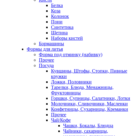
Белка
Коза
Колонок
Пони
Синтетика
Щетина
Наборы кистей
Бормашины
Формы для литья
Форма под отминку (набивку)
Прочее
Посуда
Кувшины, Штофы, Стопки, Пивные
кружки
Ложки, Половники
Тарелки, Блюда, Менажницы,
Фруктовницы
Горшки, Супницы, Салатники, Лотки
Молочники, Сливочники, Масленки
Конфетницы, Сухарницы, Креманки
Прочее
Чай/Кофе
Чашки, Бокалы, Блюдца
Чайники, сахарницы,