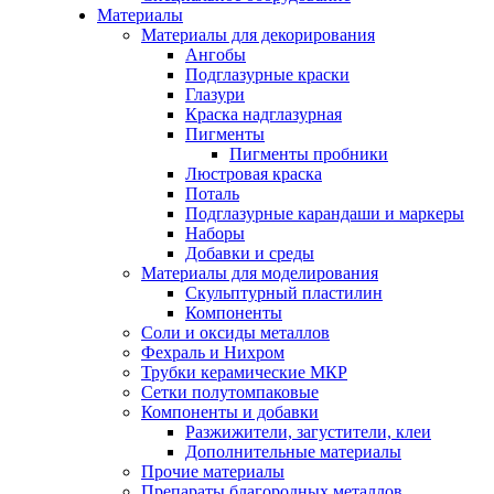
Материалы
Материалы для декорирования
Ангобы
Подглазурные краски
Глазури
Краска надглазурная
Пигменты
Пигменты пробники
Люстровая краска
Поталь
Подглазурные карандаши и маркеры
Наборы
Добавки и среды
Материалы для моделирования
Скульптурный пластилин
Компоненты
Соли и оксиды металлов
Фехраль и Нихром
Трубки керамические МКР
Сетки полутомпаковые
Компоненты и добавки
Разжижители, загустители, клеи
Дополнительные материалы
Прочие материалы
Препараты благородных металлов