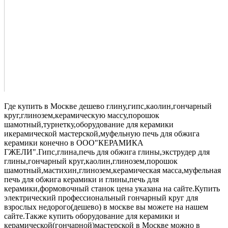
Где купить в Москве дешево глину,гипс,каолин,гончарный
круг,глинозем,керамическую массу,порошок
шамотный,турнетку,оборудование для керамики
икерамической мастерской,муфельную печь для обжига
керамики конечно в ООО"КЕРАМИКА
ГЖЕЛИ".Гипс,глина,печь для обжига глины,экструдер для
глины,гончарный круг,каолин,глинозем,порошок
шамотный,мастихин,глинозем,керамическая масса,муфельная
печь для обжига керамики и глины,печь для
керамики,формовочный станок цена указана на сайте.Купить
электрический профессиональный гончарный круг для
взрослых недорого(дешево) в москве вы можете на нашем
сайте.Также купить оборудование для керамики и
керамической(гончарной)мастерской в Москве можно в