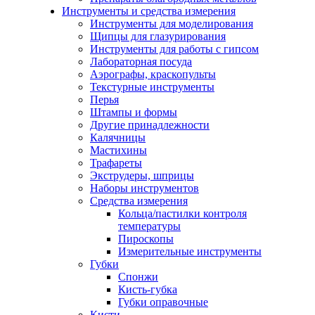
Инструменты и средства измерения
Инструменты для моделирования
Щипцы для глазурирования
Инструменты для работы с гипсом
Лабораторная посуда
Аэрографы, краскопульты
Текстурные инструменты
Перья
Штампы и формы
Другие принадлежности
Калячницы
Мастихины
Трафареты
Экструдеры, шприцы
Наборы инструментов
Средства измерения
Кольца/пастилки контроля
температуры
Пироскопы
Измерительные инструменты
Губки
Спонжи
Кисть-губка
Губки оправочные
Кисти