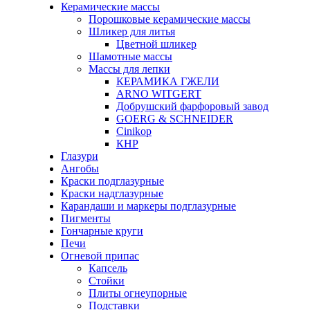
Керамические массы
Порошковые керамические массы
Шликер для литья
Цветной шликер
Шамотные массы
Массы для лепки
КЕРАМИКА ГЖЕЛИ
ARNO WITGERT
Добрушский фарфоровый завод
GOERG & SCHNEIDER
Cinikop
КНР
Глазури
Ангобы
Краски подглазурные
Краски надглазурные
Карандаши и маркеры подглазурные
Пигменты
Гончарные круги
Печи
Огневой припас
Капсель
Стойки
Плиты огнеупорные
Подставки