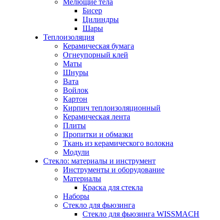
Мелющие тела
Бисер
Цилиндры
Шары
Теплоизоляция
Керамическая бумага
Огнеупорный клей
Маты
Шнуры
Вата
Войлок
Картон
Кирпич теплоизоляционный
Керамическая лента
Плиты
Пропитки и обмазки
Ткань из керамического волокна
Модули
Стекло: материалы и инструмент
Инструменты и оборудование
Материалы
Краска для стекла
Наборы
Стекло для фьюзинга
Стекло для фьюзинга WISSMACH