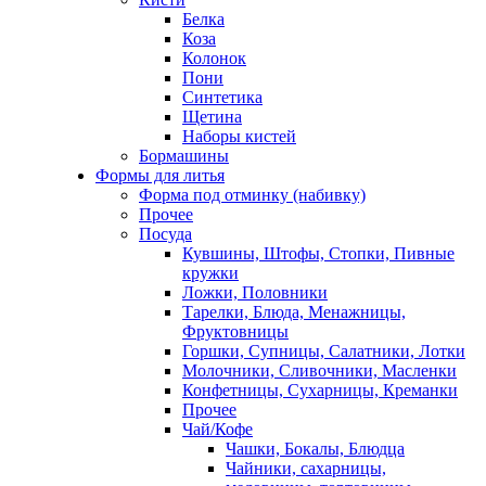
Белка
Коза
Колонок
Пони
Синтетика
Щетина
Наборы кистей
Бормашины
Формы для литья
Форма под отминку (набивку)
Прочее
Посуда
Кувшины, Штофы, Стопки, Пивные
кружки
Ложки, Половники
Тарелки, Блюда, Менажницы,
Фруктовницы
Горшки, Супницы, Салатники, Лотки
Молочники, Сливочники, Масленки
Конфетницы, Сухарницы, Креманки
Прочее
Чай/Кофе
Чашки, Бокалы, Блюдца
Чайники, сахарницы,