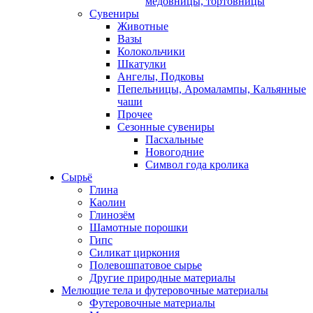
медовницы, тортовницы
Сувениры
Животные
Вазы
Колокольчики
Шкатулки
Ангелы, Подковы
Пепельницы, Аромалампы, Кальянные
чаши
Прочее
Сезонные сувениры
Пасхальные
Новогодние
Символ года кролика
Сырьё
Глина
Каолин
Глинозём
Шамотные порошки
Гипс
Силикат циркония
Полевошпатовое сырье
Другие природные материалы
Мелющие тела и футеровочные материалы
Футеровочные материалы