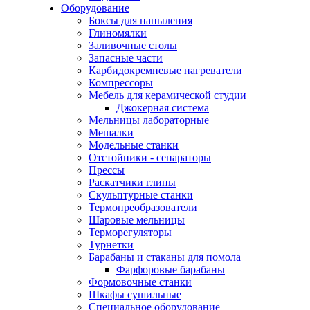
Оборудование
Боксы для напыления
Глиномялки
Заливочные столы
Запасные части
Карбидокремневые нагреватели
Компрессоры
Мебель для керамической студии
Джокерная система
Мельницы лабораторные
Мешалки
Модельные станки
Отстойники - сепараторы
Прессы
Раскатчики глины
Скульптурные станки
Термопреобразователи
Шаровые мельницы
Терморегуляторы
Турнетки
Барабаны и стаканы для помола
Фарфоровые барабаны
Формовочные станки
Шкафы сушильные
Специальное оборудование