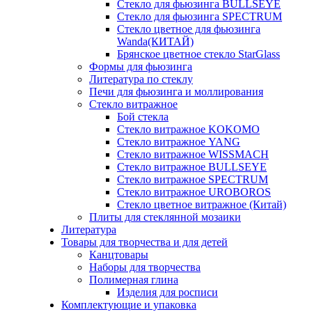
Стекло для фьюзинга BULLSEYE
Стекло для фьюзинга SPECTRUM
Стекло цветное для фьюзинга
Wanda(КИТАЙ)
Брянское цветное стекло StarGlass
Формы для фьюзинга
Литература по стеклу
Печи для фьюзинга и моллирования
Стекло витражное
Бой стекла
Стекло витражное KOKOMO
Стекло витражное YANG
Стекло витражное WISSMACH
Стекло витражное BULLSEYE
Стекло витражное SPECTRUM
Стекло витражное UROBOROS
Стекло цветное витражное (Китай)
Плиты для стеклянной мозаики
Литература
Товары для творчества и для детей
Канцтовары
Наборы для творчества
Полимерная глина
Изделия для росписи
Комплектующие и упаковка