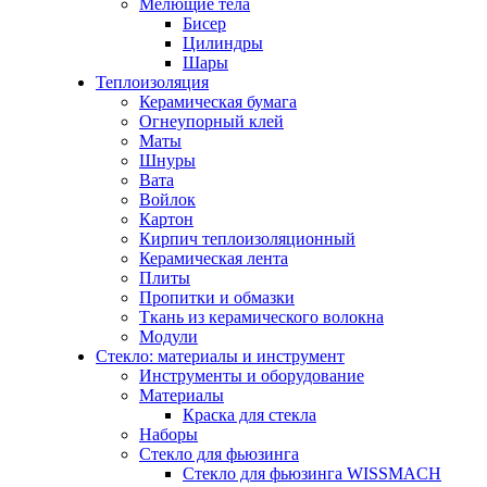
Мелющие тела
Бисер
Цилиндры
Шары
Теплоизоляция
Керамическая бумага
Огнеупорный клей
Маты
Шнуры
Вата
Войлок
Картон
Кирпич теплоизоляционный
Керамическая лента
Плиты
Пропитки и обмазки
Ткань из керамического волокна
Модули
Стекло: материалы и инструмент
Инструменты и оборудование
Материалы
Краска для стекла
Наборы
Стекло для фьюзинга
Стекло для фьюзинга WISSMACH