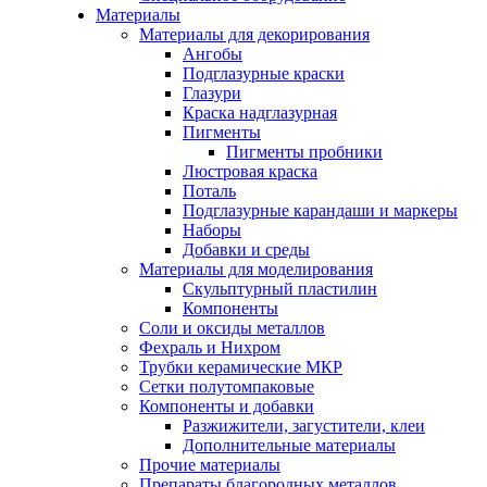
Материалы
Материалы для декорирования
Ангобы
Подглазурные краски
Глазури
Краска надглазурная
Пигменты
Пигменты пробники
Люстровая краска
Поталь
Подглазурные карандаши и маркеры
Наборы
Добавки и среды
Материалы для моделирования
Скульптурный пластилин
Компоненты
Соли и оксиды металлов
Фехраль и Нихром
Трубки керамические МКР
Сетки полутомпаковые
Компоненты и добавки
Разжижители, загустители, клеи
Дополнительные материалы
Прочие материалы
Препараты благородных металлов