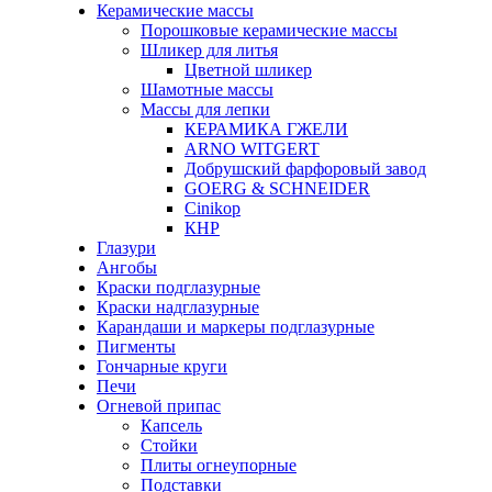
Керамические массы
Порошковые керамические массы
Шликер для литья
Цветной шликер
Шамотные массы
Массы для лепки
КЕРАМИКА ГЖЕЛИ
ARNO WITGERT
Добрушский фарфоровый завод
GOERG & SCHNEIDER
Cinikop
КНР
Глазури
Ангобы
Краски подглазурные
Краски надглазурные
Карандаши и маркеры подглазурные
Пигменты
Гончарные круги
Печи
Огневой припас
Капсель
Стойки
Плиты огнеупорные
Подставки