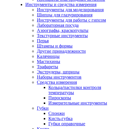
Инструменты и средства измерения
Инструменты для моделирования
Щипцы для глазурирования
Инструменты для работы с гипсом
Лабораторная посуда
Аэрографы, краскопульты
Текстурные инструменты
Перья
Штампы и формы
Другие принадлежности
Калячницы
Мастихины
Трафареты
Экструдеры, шприцы
Наборы инструментов
Средства измерения
Кольца/пастилки контроля
температуры
Пироскопы
Измерительные инструменты
Губки
Спонжи
Кисть-губка
Губки оправочные
Кисти